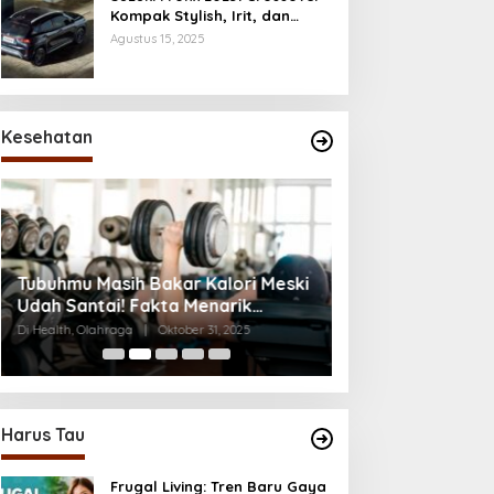
Kompak Stylish, Irit, dan
Penuh Fitur Modern
Agustus 15, 2025
Kesehatan
Kecanduan Notifi
Tubuhmu Masih Bakar Kalori Meski
Digital Mulai Me
Udah Santai! Fakta Menarik
Di Health, Life, Lifestyle,
Tentang Afterburn Effect
Di Health, Olahraga
|
Oktober 31, 2025
2025
Harus Tau
Frugal Living: Tren Baru Gaya