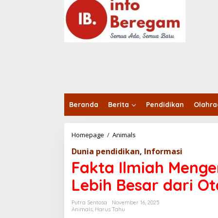
o
n
t
e
n
Beranda
Berita
Pendidikan
Olahr
Homepage
/
Animals
F
a
Dunia pendidikan
,
Informasi
k
t
Fakta Ilmiah Menge
a
I
Lebih Besar dari O
l
m
Putra Sentosa
November 16, 2025
i
Animals
,
Harus Tahu
a