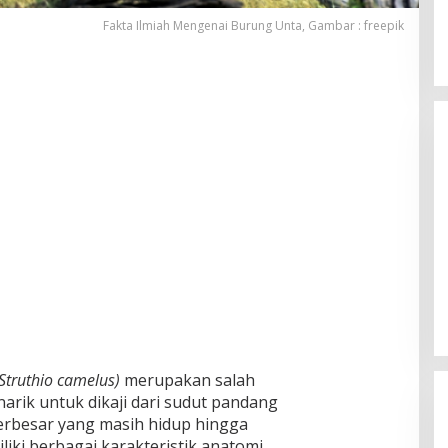
Fakta Ilmiah Mengenai Burung Unta, Gambar : freepik
Palembang Raih UHC Awards 2026,
Bukti Komitmen Pelayanan
Kesehatan Merata
Di Health, Nasional, SUMSEL
|
Januari 28, 2026
Struthio camelus)
merupakan salah
arik untuk dikaji dari sudut pandang
terbesar yang masih hidup hingga
liki berbagai karakteristik anatomi