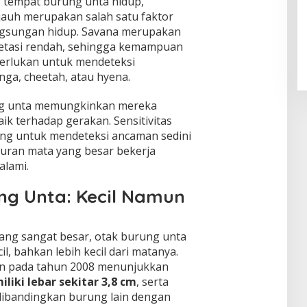
, tempat burung unta hidup,
jauh merupakan salah satu faktor
gsungan hidup. Savana merupakan
etasi rendah, sehingga kemampuan
perlukan untuk mendeteksi
nga, cheetah, atau hyena.
rung unta memungkinkan mereka
aik terhadap gerakan. Sensitivitas
ing untuk mendeteksi ancaman sedini
kuran mata yang besar bekerja
alami.
ng Unta: Kecil Namun
ang sangat besar, otak burung unta
il, bahkan lebih kecil dari matanya.
kan pada tahun 2008 menunjukkan
iki lebar sekitar 3,8 cm
, serta
dibandingkan burung lain dengan