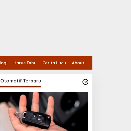
logi
Harus Tahu
Cerita Lucu
About
Otomotif Terbaru