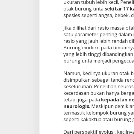
ukuran tubuh lebih kecil. Pene
otak burung unta
sekitar 17 k
spesies seperti angsa, bebek, 
Jika dilihat dari rasio massa 
satu parameter penting dalam 
rasio yang jauh lebih rendah d
Burung modern pada umumnya m
yang lebih tinggi dibandingkan 
burung unta menjadi pengecual
Namun, kecilnya ukuran otak b
disimpulkan sebagai tanda re
keseluruhan. Penelitian neur
kecerdasan bukan hanya berga
tetapi juga pada
kepadatan n
neurologis
. Meskipun demikia
termasuk kelompok burung ya
seperti kakaktua atau burung 
Dari perspektif evolusi, keciln