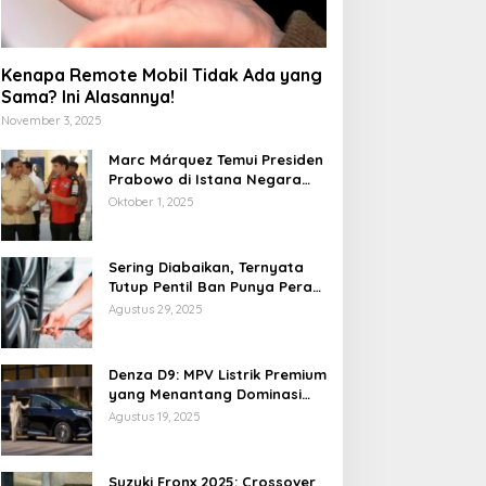
Kenapa Remote Mobil Tidak Ada yang
Sama? Ini Alasannya!
November 3, 2025
Marc Márquez Temui Presiden
Prabowo di Istana Negara
Jelang MotoGP Mandalika
Oktober 1, 2025
2025
Sering Diabaikan, Ternyata
Tutup Pentil Ban Punya Peran
Vital yang Mengejutkan
Agustus 29, 2025
Denza D9: MPV Listrik Premium
yang Menantang Dominasi
Toyota Alphard
Agustus 19, 2025
Suzuki Fronx 2025: Crossover