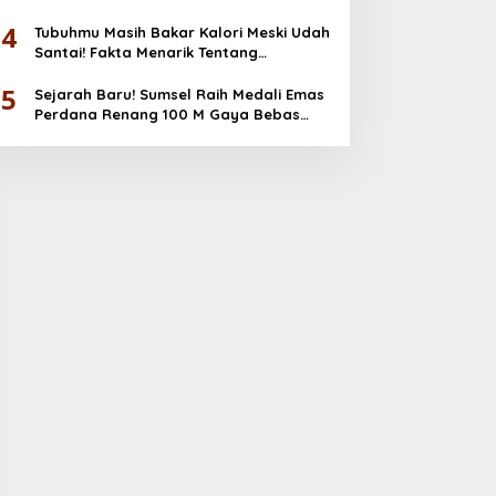
Emas
4
Tubuhmu Masih Bakar Kalori Meski Udah
Santai! Fakta Menarik Tentang
Afterburn Effect
5
Sejarah Baru! Sumsel Raih Medali Emas
Perdana Renang 100 M Gaya Bebas
PORNAS KORPRI 2025