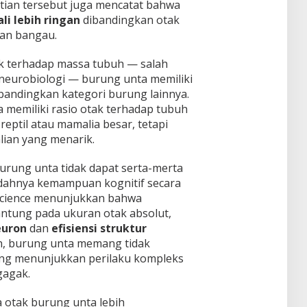
litian tersebut juga mencatat bahwa
ali lebih ringan
dibandingkan otak
dan bangau.
otak terhadap massa tubuh — salah
neurobiologi — burung unta memiliki
ibandingkan kategori burung lainnya.
emiliki rasio otak terhadap tubuh
reptil atau mamalia besar, tetapi
ian yang menarik.
urung unta tidak dapat serta-merta
ndahnya kemampuan kognitif secara
oscience menunjukkan bahwa
ntung pada ukuran otak absolut,
euron
dan
efisiensi struktur
n, burung unta memang tidak
ng menunjukkan perilaku kompleks
gagak.
ya otak burung unta lebih