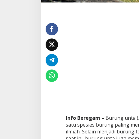
e
b
i
h
B
e
s
a
r
d
a
r
i
O
t
a
k
n
y
a
Info Beregam –
Burung unta (
satu spesies burung paling men
ilmiah. Selain menjadi burung 
saat ini, burung unta juga memi