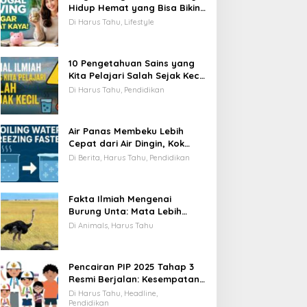
Hidup Hemat yang Bisa Bikin
Kamu Cepat Kaya
Di Harus Tahu, Lifestyle
10 Pengetahuan Sains yang
Kita Pelajari Salah Sejak Kecil
—Ini Faktanya!
Di Harus Tahu, Pendidikan
Air Panas Membeku Lebih
Cepat dari Air Dingin, Kok
Bisa? Ini Alasannya
Di Berita, Harus Tahu, Pendidikan
Fakta Ilmiah Mengenai
Burung Unta: Mata Lebih
Besar dari Otaknya
Di Animals, Harus Tahu
Pencairan PIP 2025 Tahap 3
Resmi Berjalan: Kesempatan
Terakhir Siswa Menerima
Di Harus Tahu, Headline,
Bantuan Pendidikan hingga
Pendidikan