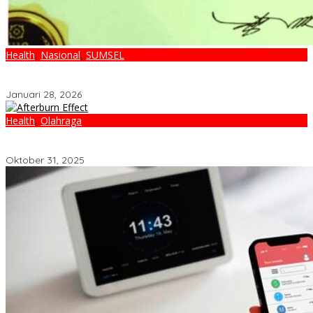
Health
,
Nasional
,
SUMSEL
Palembang Raih UHC Awards 2026, Bukti Komitmen Pelayanan
Kesehatan Merata
Januari 28, 2026
Health
,
Olahraga
Tubuhmu Masih Bakar Kalori Meski Udah Santai! Fakta Menarik
Tentang Afterburn Effect
Oktober 31, 2025