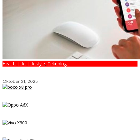
Health
,
Life
,
Lifestyle
,
Teknologi
Kecanduan Notifikasi: Saat Dunia Digital Mulai Mengatur Hidup
Kita
Oktober 21, 2025
POCO X8 Pro Resmi Hadir di Indonesia 2026: Masih Jadi Raja
Performa di Kelas 5 Jutaan?
OPPO A6x – Review Lengkap HP Rp1 Jutaan dengan Baterai
6500 mAh, Layar 120 Hz & Snapdragon 685
Vivo X300 Review: HP Mini dengan Performa Monster & Kamera
200MP, Ganas!!!