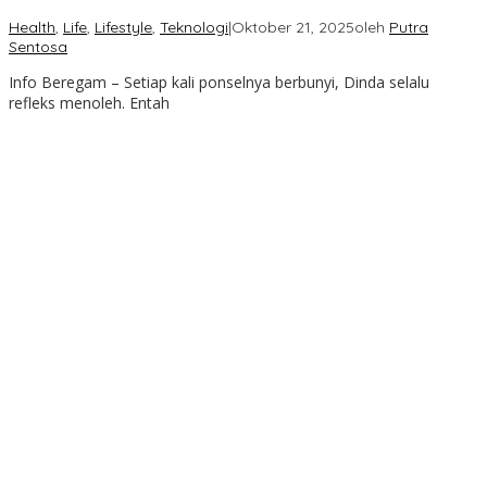
Health
,
Life
,
Lifestyle
,
Teknologi
|
Oktober 21, 2025
oleh
Putra
Sentosa
Info Beregam – Setiap kali ponselnya berbunyi, Dinda selalu
refleks menoleh. Entah