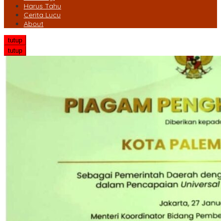
Harus Tahu
Cerita Lucu
About
tutup
tutup