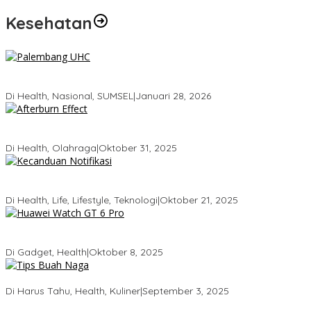
Kesehatan
Palembang Raih UHC Awards 2026, Bukti Komitmen Pelayanan
Kesehatan Merata
Di Health, Nasional, SUMSEL
|
Januari 28, 2026
Tubuhmu Masih Bakar Kalori Meski Udah Santai! Fakta Menarik
Tentang Afterburn Effect
Di Health, Olahraga
|
Oktober 31, 2025
Kecanduan Notifikasi: Saat Dunia Digital Mulai Mengatur Hidup
Kita
Di Health, Life, Lifestyle, Teknologi
|
Oktober 21, 2025
Huawei Watch GT 6 Pro: Smartwatch Tercerdas dengan Baterai
21 Hari dan Desain Titanium
Di Gadget, Health
|
Oktober 8, 2025
5 Tips Memilih Buah Naga yang Manis Agar Tidak Salah Beli
Di Harus Tahu, Health, Kuliner
|
September 3, 2025