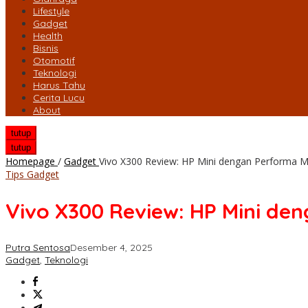
Lifestyle
Gadget
Health
Bisnis
Otomotif
Teknologi
Harus Tahu
Cerita Lucu
About
tutup
tutup
Homepage
/
Gadget
Vivo X300 Review: HP Mini dengan Performa 
Tips Gadget
Vivo X300 Review: HP Mini de
Putra Sentosa
Desember 4, 2025
Gadget
,
Teknologi