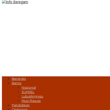
Beranda
Berita
Nasional
SUMSEL
Lubuklinggau
Musi Rawas
Pendidikan
Olahraga