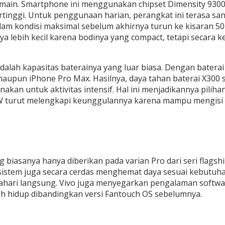
-main. Smartphone ini menggunakan chipset Dimensity 9300
tinggi. Untuk penggunaan harian, perangkat ini terasa san
 kondisi maksimal sebelum akhirnya turun ke kisaran 50-an
ya lebih kecil karena bodinya yang compact, tetapi secar
alah kapasitas baterainya yang luar biasa. Dengan baterai
aupun iPhone Pro Max. Hasilnya, daya tahan baterai X300
nakan untuk aktivitas intensif. Hal ini menjadikannya pil
W turut melengkapi keunggulannya karena mampu mengisi d
g biasanya hanya diberikan pada varian Pro dari seri flagsh
 sistem juga secara cerdas menghemat daya sesuai kebutuhan
ri langsung. Vivo juga menyegarkan pengalaman software m
bih hidup dibandingkan versi Fantouch OS sebelumnya.