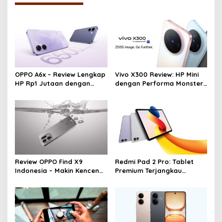
OPPO A6x – Review Lengkap
Vivo X300 Review: HP Mini
HP Rp1 Jutaan dengan
dengan Performa Monster
Baterai 6500 mAh, Layar
& Kamera 200MP, Ganas!!!
120 Hz & Snapdragon 685
Review OPPO Find X9
Redmi Pad 2 Pro: Tablet
Indonesia – Makin Kenceng,
Premium Terjangkau
Makin Badak, Flagship
dengan Snapdragon 7S
OPPO yang Serius
Gen 4 dan Layar 12,1 Inci
120Hz