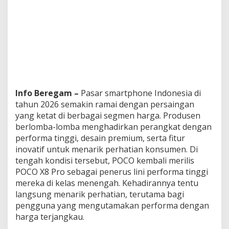
a
j
a
P
e
r
f
o
r
m
Info Beregam –
Pasar smartphone Indonesia di
a
tahun 2026 semakin ramai dengan persaingan
d
yang ketat di berbagai segmen harga. Produsen
i
berlomba-lomba menghadirkan perangkat dengan
K
e
performa tinggi, desain premium, serta fitur
l
inovatif untuk menarik perhatian konsumen. Di
a
tengah kondisi tersebut, POCO kembali merilis
s
POCO X8 Pro sebagai penerus lini performa tinggi
5
mereka di kelas menengah. Kehadirannya tentu
J
u
langsung menarik perhatian, terutama bagi
t
pengguna yang mengutamakan performa dengan
a
harga terjangkau.
a
n