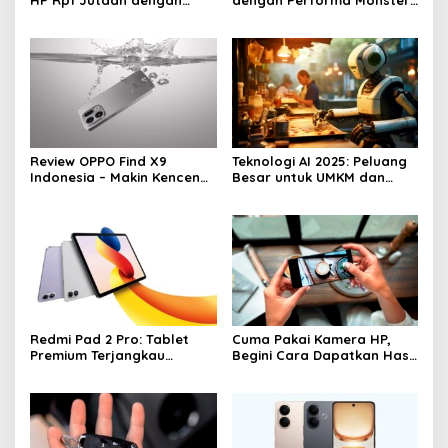
Baterai 6500 mAh, Layar
& Kamera 200MP, Ganas!!!
120 Hz & Snapdragon 685
Review OPPO Find X9
Teknologi AI 2025: Peluang
Indonesia – Makin Kenceng,
Besar untuk UMKM dan
Makin Badak, Flagship
Ekonomi Digital
OPPO yang Serius
Redmi Pad 2 Pro: Tablet
Cuma Pakai Kamera HP,
Premium Terjangkau
Begini Cara Dapatkan Hasil
dengan Snapdragon 7S
Foto dan Video Profesional
Gen 4 dan Layar 12,1 Inci
120Hz