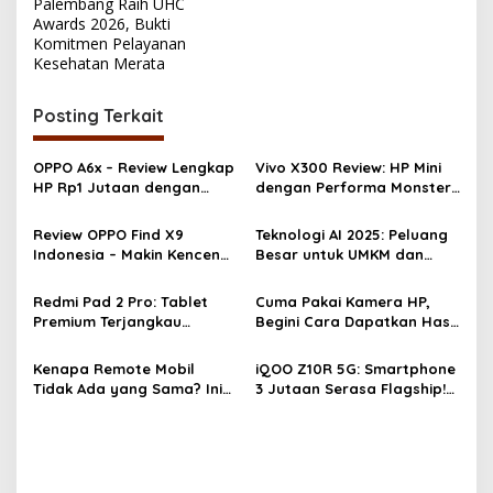
Palembang Raih UHC
a
Awards 2026, Bukti
v
Komitmen Pelayanan
Kesehatan Merata
i
g
Posting Terkait
a
s
OPPO A6x – Review Lengkap
Vivo X300 Review: HP Mini
HP Rp1 Jutaan dengan
dengan Performa Monster
i
Baterai 6500 mAh, Layar
& Kamera 200MP, Ganas!!!
p
120 Hz & Snapdragon 685
Review OPPO Find X9
Teknologi AI 2025: Peluang
Indonesia – Makin Kenceng,
Besar untuk UMKM dan
o
Makin Badak, Flagship
Ekonomi Digital
s
OPPO yang Serius
Redmi Pad 2 Pro: Tablet
Cuma Pakai Kamera HP,
Premium Terjangkau
Begini Cara Dapatkan Hasil
dengan Snapdragon 7S
Foto dan Video Profesional
Gen 4 dan Layar 12,1 Inci
Kenapa Remote Mobil
iQOO Z10R 5G: Smartphone
120Hz
Tidak Ada yang Sama? Ini
3 Jutaan Serasa Flagship!
Alasannya!
Performa Gahar, Baterai
Super Awet, dan Fitur
Lengkap