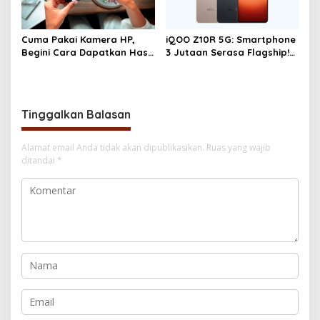
Cuma Pakai Kamera HP,
iQOO Z10R 5G: Smartphone
Begini Cara Dapatkan Hasil
3 Jutaan Serasa Flagship!
Foto dan Video Profesional
Performa Gahar, Baterai
Super Awet, dan Fitur
Lengkap
Tinggalkan Balasan
Alamat email Anda tidak akan dipublikasikan.
Ruas yang wajib
ditandai
*