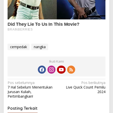
cempedak
nangka
Ikuti Kami
N
Pos sebelumnya
Pos berikutnya
7 Hal Sebelum Menentukan
Live Quick Count Pemilu
a
Jurusan Kuliah,
2024
v
Pertimbangkan!
i
Posting Terkait
g