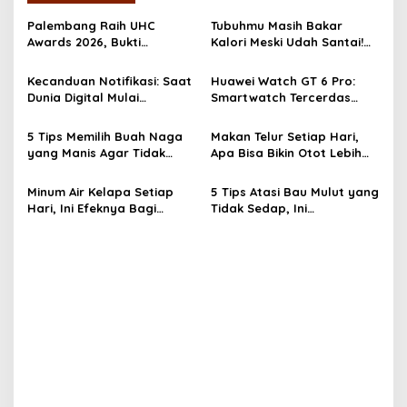
a
Palembang Raih UHC
Tubuhmu Masih Bakar
s
Awards 2026, Bukti
Kalori Meski Udah Santai!
Komitmen Pelayanan
Fakta Menarik Tentang
i
Kesehatan Merata
Afterburn Effect
Kecanduan Notifikasi: Saat
Huawei Watch GT 6 Pro:
p
Dunia Digital Mulai
Smartwatch Tercerdas
Mengatur Hidup Kita
dengan Baterai 21 Hari dan
o
Desain Titanium
5 Tips Memilih Buah Naga
Makan Telur Setiap Hari,
s
yang Manis Agar Tidak
Apa Bisa Bikin Otot Lebih
Salah Beli
Cepat Besar? Temukan
Faktanya!
Minum Air Kelapa Setiap
5 Tips Atasi Bau Mulut yang
Hari, Ini Efeknya Bagi
Tidak Sedap, Ini
Tubuh, Yuk Simak!
Rahasianya