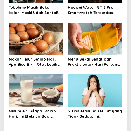
Tubuhmu Masih Bakar
Huawei Watch GT 6 Pro:
Kalori Meski Udah Santai!
Smartwatch Tercerdas
Fakta Menarik Tentang
dengan Baterai 21 Hari dan
Afterburn Effect
Desain Titanium
Makan Telur Setiap Hari,
Menu Bekal Sehat dan
Apa Bisa Bikin Otot Lebih
Praktis untuk Hari Pertama
Cepat Besar? Temukan
Sekolah: Bikin Anak
Faktanya!
Semangat!
Minum Air Kelapa Setiap
5 Tips Atasi Bau Mulut yang
Hari, Ini Efeknya Bagi
Tidak Sedap, Ini
Tubuh, Yuk Simak!
Rahasianya