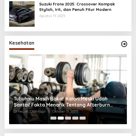
Suzuki Fronx 2025: Crossover Kompak
Stylish, Irit, dan Penuh Fitur Modern
Agustus 15, 2025
Kesehatan
Kecanduan Notifikasi: Saat Dunia Digital Mulai
H
Mengatur Hidup Kita
T
T
Di Health, Life, Lifestyle, Teknologi
|
Oktober 21, 2025
Di