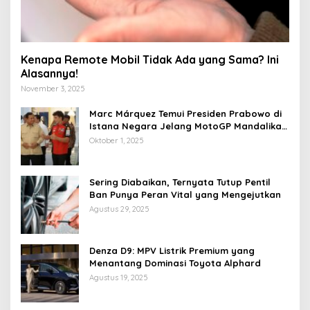
Kenapa Remote Mobil Tidak Ada yang Sama? Ini
Alasannya!
November 3, 2025
Marc Márquez Temui Presiden Prabowo di
Istana Negara Jelang MotoGP Mandalika
2025
Oktober 1, 2025
Sering Diabaikan, Ternyata Tutup Pentil
Ban Punya Peran Vital yang Mengejutkan
Agustus 29, 2025
Denza D9: MPV Listrik Premium yang
Menantang Dominasi Toyota Alphard
Agustus 19, 2025