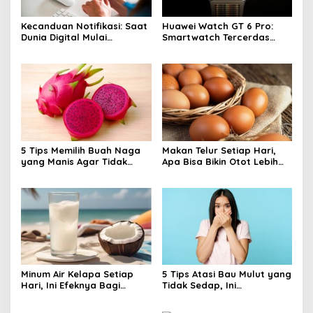
Kecanduan Notifikasi: Saat
Huawei Watch GT 6 Pro:
Dunia Digital Mulai
Smartwatch Tercerdas
Mengatur Hidup Kita
dengan Baterai 21 Hari dan
Desain Titanium
5 Tips Memilih Buah Naga
Makan Telur Setiap Hari,
yang Manis Agar Tidak
Apa Bisa Bikin Otot Lebih
Salah Beli
Cepat Besar? Temukan
Faktanya!
Minum Air Kelapa Setiap
5 Tips Atasi Bau Mulut yang
Hari, Ini Efeknya Bagi
Tidak Sedap, Ini
Tubuh, Yuk Simak!
Rahasianya