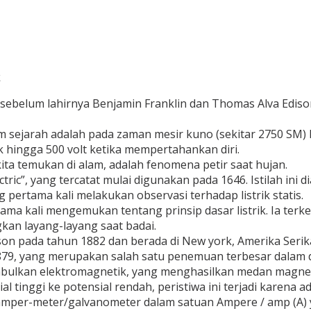
k
n sebelum lahirnya Benjamin Franklin dan Thomas Alva Ediso
am sejarah adalah pada zaman mesir kuno (sekitar 2750 SM) k
rik hingga 500 volt ketika mempertahankan diri.
 kita temukan di alam, adalah fenomena petir saat hujan.
ectric”, yang tercatat mulai digunakan pada 1646. Istilah ini 
pertama kali melakukan observasi terhadap listrik statis.
ma kali mengemukan tentang prinsip dasar listrik. Ia ter
kan layang-layang saat badai.
ison pada tahun 1882 dan berada di New york, Amerika Serik
79, yang merupakan salah satu penemuan terbesar dalam 
mbulkan elektromagnetik, yang menghasilkan medan magne
al tinggi ke potensial rendah, peristiwa ini terjadi karena 
 amper-meter/galvanometer dalam satuan Ampere / amp (A) 