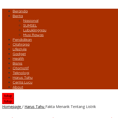
Beranda
Berita
Nasional
SUMSEL
Lubuklinggau
Musi Rawas
Pendidikan
Olahraga
Lifestyle
Gadget
Health
Bisnis
Otomotif
Teknologi
Harus Tahu
Cerita Lucu
About
tutup
tutup
Homepage
/
Harus Tahu
Fakta Menarik Tentang Listrik