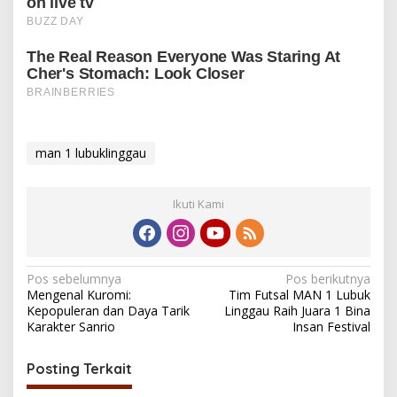
man 1 lubuklinggau
Ikuti Kami
N
Pos sebelumnya
Pos berikutnya
Mengenal Kuromi:
Tim Futsal MAN 1 Lubuk
a
Kepopuleran dan Daya Tarik
Linggau Raih Juara 1 Bina
v
Karakter Sanrio
Insan Festival
i
Posting Terkait
g