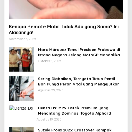
Kenapa Remote Mobil Tidak Ada yang Sama? Ini
Alasannya!
November 3, 2025
Marc Márquez Temui Presiden Prabowo di
Istana Negara Jelang MotoGP Mandalika
2025
Oktober 1, 2025
Sering Diabaikan, Ternyata Tutup Pentil
Ban Punya Peran Vital yang Mengejutkan
Agustus 29, 2025
Denza D9: MPV Listrik Premium yang
Menantang Dominasi Toyota Alphard
Agustus 19, 2025
Suzuki Fronx 2025: Crossover Kompak