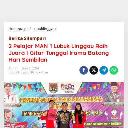
Homepage
/
Lubuklinggau
2
P
Berita Silampari
e
l
2 Pelajar MAN 1 Lubuk Linggau Raih
a
Juara I Gitar Tunggal Irama Batang
j
Hari Sembilan
a
r
Admin
Juni 2, 2024
M
Lubuklinggau
,
Pendidikan
A
N
1
L
u
b
u
k
L
i
n