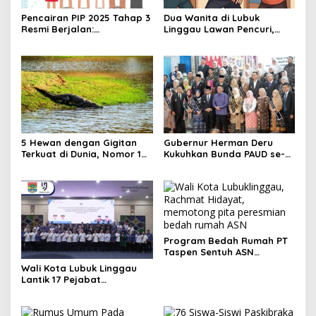
Pencairan PIP 2025 Tahap 3
Dua Wanita di Lubuk
Resmi Berjalan:
Linggau Lawan Pencuri,
Kesempatan Terakhir Siswa
Pelaku Akhirnya Tertangkap
Menerima Bantuan
Pendidikan hingga
Desember
5 Hewan dengan Gigitan
Gubernur Herman Deru
Terkuat di Dunia, Nomor 1
Kukuhkan Bunda PAUD se-
Bisa Hancurkan Baja!
Sumatera Selatan,
Tegaskan Pentingnya
Deteksi Dini Kecerdasan
Anak
Program Bedah Rumah PT
Taspen Sentuh ASN
Golongan Rendah, Ini
Wali Kota Lubuk Linggau
Pesan Wali Kota
Lantik 17 Pejabat
Lubuklinggau
Fungsional, Dorong
Birokrasi Efisien dan
Berorientasi Pelayanan