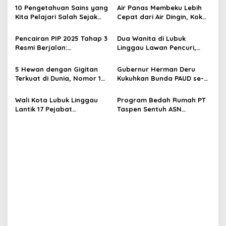
a
10 Pengetahuan Sains yang
Air Panas Membeku Lebih
s
Kita Pelajari Salah Sejak
Cepat dari Air Dingin, Kok
Kecil—Ini Faktanya!
Bisa? Ini Alasannya
i
Pencairan PIP 2025 Tahap 3
Dua Wanita di Lubuk
p
Resmi Berjalan:
Linggau Lawan Pencuri,
Kesempatan Terakhir Siswa
Pelaku Akhirnya Tertangkap
o
Menerima Bantuan
5 Hewan dengan Gigitan
Gubernur Herman Deru
s
Pendidikan hingga
Terkuat di Dunia, Nomor 1
Kukuhkan Bunda PAUD se-
Desember
Bisa Hancurkan Baja!
Sumatera Selatan,
Tegaskan Pentingnya
Wali Kota Lubuk Linggau
Program Bedah Rumah PT
Deteksi Dini Kecerdasan
Lantik 17 Pejabat
Taspen Sentuh ASN
Anak
Fungsional, Dorong
Golongan Rendah, Ini
Birokrasi Efisien dan
Pesan Wali Kota
Berorientasi Pelayanan
Lubuklinggau