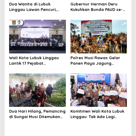
Dua Wanita di Lubuk
Gubernur Herman Deru
Linggau Lawan Pencuri,
Kukuhkan Bunda PAUD se-
Pelaku Akhirnya Tertangkap
Sumatera Selatan,
Tegaskan Pentingnya
Deteksi Dini Kecerdasan
Anak
Wali Kota Lubuk Linggau
Polres Musi Rawas Gelar
Lantik 17 Pejabat
Panen Raya Jagung
Fungsional, Dorong
Bersama Petani, Dukung
Birokrasi Efisien dan
Swasembada Pangan 2025
Berorientasi Pelayanan
Dua Hari Hilang, Pemancing
Komitmen Wali Kota Lubuk
di Sungai Musi Ditemukan
Linggau: Tak Ada Lagi
Meninggal Dunia
Rumah Tidak Layak Huni di
2030