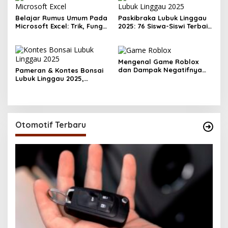
Belajar Rumus Umum Pada
Paskibraka Lubuk Linggau
Microsoft Excel: Trik, Fungsi
2025: 76 Siswa-Siswi Terbaik
Dasar, dan Tips Cepat
Siap Kibarkan Merah Putih,
Kuasai
Ini Daftar Sekolahnya
Mengenal Game Roblox
dan Dampak Negatifnya
Pameran & Kontes Bonsai
pada Anak
Lubuk Linggau 2025,
Suguhkan Ratusan
Tampilan Menawan
Otomotif Terbaru