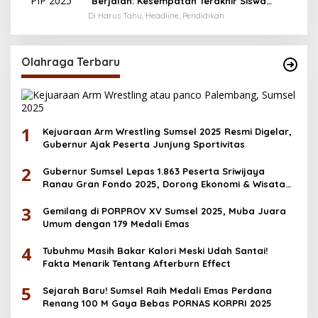
Berjalan: Kesempatan Terakhir Siswa
Menerima Bantuan Pendidikan hingga
Di Harus Tahu, Headline, Pendidikan
Desember
Olahraga Terbaru
1
Kejuaraan Arm Wrestling Sumsel 2025 Resmi Digelar,
Gubernur Ajak Peserta Junjung Sportivitas
2
Gubernur Sumsel Lepas 1.863 Peserta Sriwijaya
Ranau Gran Fondo 2025, Dorong Ekonomi & Wisata
OKU Selatan
3
Gemilang di PORPROV XV Sumsel 2025, Muba Juara
Umum dengan 179 Medali Emas
4
Tubuhmu Masih Bakar Kalori Meski Udah Santai!
Fakta Menarik Tentang Afterburn Effect
5
Sejarah Baru! Sumsel Raih Medali Emas Perdana
Renang 100 M Gaya Bebas PORNAS KORPRI 2025