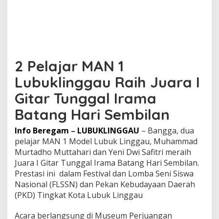
l
I
r
a
m
a
B
2 Pelajar MAN 1
a
t
Lubuklinggau Raih Juara I
a
Gitar Tunggal Irama
n
g
Batang Hari Sembilan
H
a
Info Beregam
–
LUBUKLINGGAU
– Bangga, dua
r
i
pelajar MAN 1 Model Lubuk Linggau, Muhammad
S
Murtadho Muttahari dan Yeni Dwi Safitri meraih
e
Juara I Gitar Tunggal Irama Batang Hari Sembilan.
m
Prestasi ini dalam Festival dan Lomba Seni Siswa
b
i
Nasional (FLSSN) dan Pekan Kebudayaan Daerah
l
(PKD) Tingkat Kota Lubuk Linggau
a
n
Acara berlangsung di Museum Perjuangan