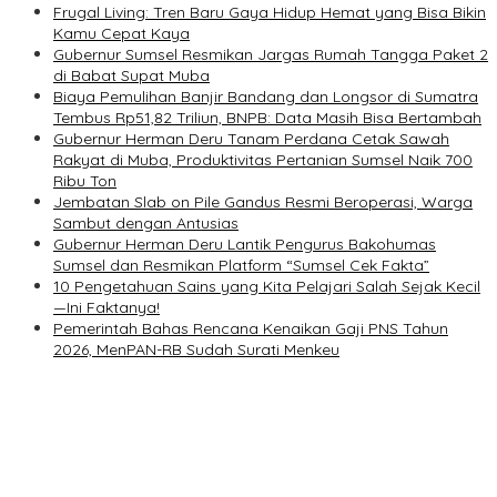
Frugal Living: Tren Baru Gaya Hidup Hemat yang Bisa Bikin
Kamu Cepat Kaya
Gubernur Sumsel Resmikan Jargas Rumah Tangga Paket 2
di Babat Supat Muba
Biaya Pemulihan Banjir Bandang dan Longsor di Sumatra
Tembus Rp51,82 Triliun, BNPB: Data Masih Bisa Bertambah
Gubernur Herman Deru Tanam Perdana Cetak Sawah
Rakyat di Muba, Produktivitas Pertanian Sumsel Naik 700
Ribu Ton
Jembatan Slab on Pile Gandus Resmi Beroperasi, Warga
Sambut dengan Antusias
Gubernur Herman Deru Lantik Pengurus Bakohumas
Sumsel dan Resmikan Platform “Sumsel Cek Fakta”
10 Pengetahuan Sains yang Kita Pelajari Salah Sejak Kecil
—Ini Faktanya!
Pemerintah Bahas Rencana Kenaikan Gaji PNS Tahun
2026, MenPAN-RB Sudah Surati Menkeu