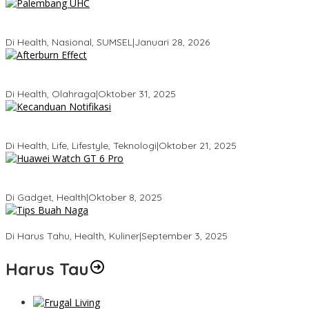
Palembang Raih UHC Awards 2026, Bukti Komitmen Pelayanan
Kesehatan Merata
Di Health, Nasional, SUMSEL
|
Januari 28, 2026
Tubuhmu Masih Bakar Kalori Meski Udah Santai! Fakta Menarik
Tentang Afterburn Effect
Di Health, Olahraga
|
Oktober 31, 2025
Kecanduan Notifikasi: Saat Dunia Digital Mulai Mengatur Hidup
Kita
Di Health, Life, Lifestyle, Teknologi
|
Oktober 21, 2025
Huawei Watch GT 6 Pro: Smartwatch Tercerdas dengan Baterai
21 Hari dan Desain Titanium
Di Gadget, Health
|
Oktober 8, 2025
5 Tips Memilih Buah Naga yang Manis Agar Tidak Salah Beli
Di Harus Tahu, Health, Kuliner
|
September 3, 2025
Harus Tau