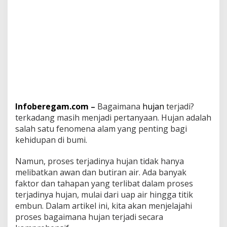
P
e
n
j
e
l
a
s
a
n
n
Infoberegam.com
–
Bagaimana
hujan
terjadi?
y
terkadang masih menjadi pertanyaan. Hujan adalah
a
,
salah satu fenomena alam yang penting bagi
A
kehidupan di bumi.
n
d
Namun, proses terjadinya hujan tidak hanya
a
melibatkan awan dan butiran air. Ada banyak
H
a
faktor dan tahapan yang terlibat dalam proses
r
terjadinya hujan, mulai dari uap air hingga titik
u
embun. Dalam artikel ini, kita akan menjelajahi
s
proses bagaimana hujan terjadi secara
T
a