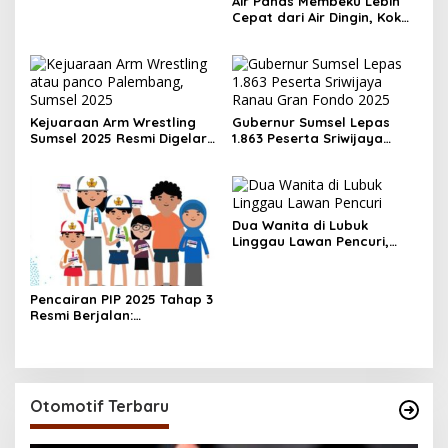
Air Panas Membeku Lebih
Cepat dari Air Dingin, Kok
Bisa? Ini Alasannya
Kejuaraan Arm Wrestling
Gubernur Sumsel Lepas
Sumsel 2025 Resmi Digelar,
1.863 Peserta Sriwijaya
Gubernur Ajak Peserta
Ranau Gran Fondo 2025,
Junjung Sportivitas
Dorong Ekonomi & Wisata
OKU Selatan
Dua Wanita di Lubuk
Linggau Lawan Pencuri,
Pelaku Akhirnya Tertangkap
Pencairan PIP 2025 Tahap 3
Resmi Berjalan:
Kesempatan Terakhir Siswa
Menerima Bantuan
Pendidikan hingga
Desember
Otomotif Terbaru