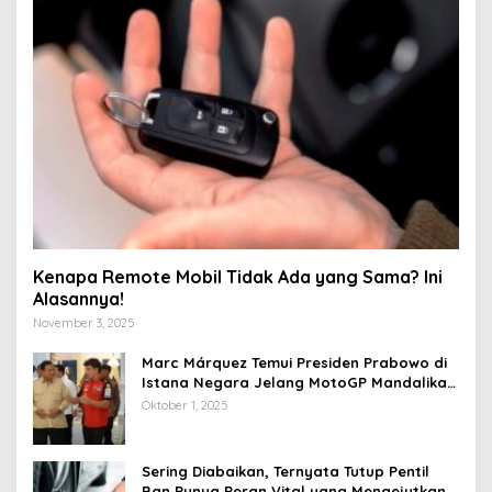
Kenapa Remote Mobil Tidak Ada yang Sama? Ini
Alasannya!
November 3, 2025
Marc Márquez Temui Presiden Prabowo di
Istana Negara Jelang MotoGP Mandalika
2025
Oktober 1, 2025
Sering Diabaikan, Ternyata Tutup Pentil
Ban Punya Peran Vital yang Mengejutkan