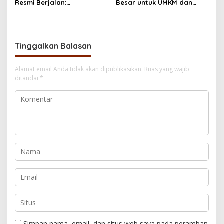
Resmi Berjalan:
Besar untuk UMKM dan
Kesempatan Terakhir Siswa
Ekonomi Digital
Menerima Bantuan
Pendidikan hingga
Desember
Tinggalkan Balasan
Alamat email Anda tidak akan dipublikasikan.
Ruas yang wajib
ditandai
*
Simpan nama, email, dan situs web saya pada peramban