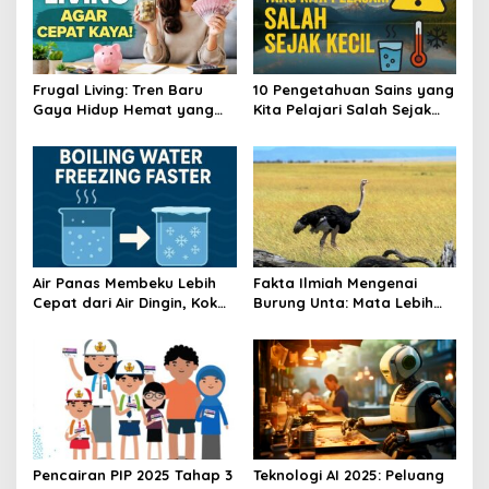
Frugal Living: Tren Baru
10 Pengetahuan Sains yang
Gaya Hidup Hemat yang
Kita Pelajari Salah Sejak
Bisa Bikin Kamu Cepat Kaya
Kecil—Ini Faktanya!
Air Panas Membeku Lebih
Fakta Ilmiah Mengenai
Cepat dari Air Dingin, Kok
Burung Unta: Mata Lebih
Bisa? Ini Alasannya
Besar dari Otaknya
Pencairan PIP 2025 Tahap 3
Teknologi AI 2025: Peluang