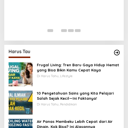
Kecanduan Notifikasi: Saat Dunia Digital Mulai
H
Mengatur Hidup Kita
T
T
Di Health, Life, Lifestyle, Teknologi
|
Oktober 21, 2025
Di
Harus Tau
Frugal Living: Tren Baru Gaya Hidup Hemat
yang Bisa Bikin Kamu Cepat Kaya
Di Harus Tahu, Lifestyle
10 Pengetahuan Sains yang Kita Pelajari
Salah Sejak Kecil—Ini Faktanya!
Di Harus Tahu, Pendidikan
Air Panas Membeku Lebih Cepat dari Air
Dingin, Kok Bisa? Ini Alasannya