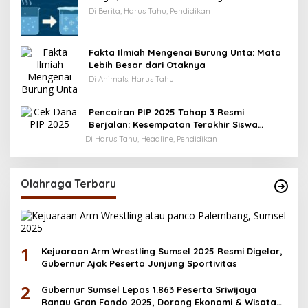
Di Berita, Harus Tahu, Pendidikan
Fakta Ilmiah Mengenai Burung Unta: Mata
Lebih Besar dari Otaknya
Di Animals, Harus Tahu
Pencairan PIP 2025 Tahap 3 Resmi
Berjalan: Kesempatan Terakhir Siswa
Menerima Bantuan Pendidikan hingga
Di Harus Tahu, Headline, Pendidikan
Desember
Olahraga Terbaru
1
Kejuaraan Arm Wrestling Sumsel 2025 Resmi Digelar,
Gubernur Ajak Peserta Junjung Sportivitas
2
Gubernur Sumsel Lepas 1.863 Peserta Sriwijaya
Ranau Gran Fondo 2025, Dorong Ekonomi & Wisata