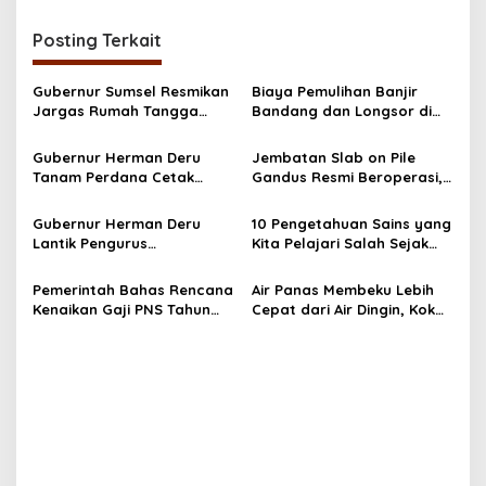
i
Posting Terkait
g
a
Gubernur Sumsel Resmikan
Biaya Pemulihan Banjir
s
Jargas Rumah Tangga
Bandang dan Longsor di
Paket 2 di Babat Supat
Sumatra Tembus Rp51,82
i
Muba
Triliun, BNPB: Data Masih
Gubernur Herman Deru
Jembatan Slab on Pile
p
Bisa Bertambah
Tanam Perdana Cetak
Gandus Resmi Beroperasi,
Sawah Rakyat di Muba,
Warga Sambut dengan
o
Produktivitas Pertanian
Antusias
Gubernur Herman Deru
10 Pengetahuan Sains yang
s
Sumsel Naik 700 Ribu Ton
Lantik Pengurus
Kita Pelajari Salah Sejak
Bakohumas Sumsel dan
Kecil—Ini Faktanya!
Resmikan Platform “Sumsel
Pemerintah Bahas Rencana
Air Panas Membeku Lebih
Cek Fakta”
Kenaikan Gaji PNS Tahun
Cepat dari Air Dingin, Kok
2026, MenPAN-RB Sudah
Bisa? Ini Alasannya
Surati Menkeu