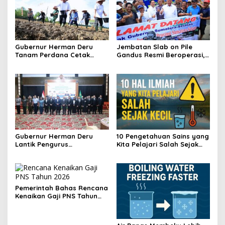
Gubernur Herman Deru
Jembatan Slab on Pile
Tanam Perdana Cetak
Gandus Resmi Beroperasi,
Sawah Rakyat di Muba,
Warga Sambut dengan
Produktivitas Pertanian
Antusias
Sumsel Naik 700 Ribu Ton
Gubernur Herman Deru
10 Pengetahuan Sains yang
Lantik Pengurus
Kita Pelajari Salah Sejak
Bakohumas Sumsel dan
Kecil—Ini Faktanya!
Resmikan Platform “Sumsel
Cek Fakta”
Pemerintah Bahas Rencana
Kenaikan Gaji PNS Tahun
2026, MenPAN-RB Sudah
Surati Menkeu