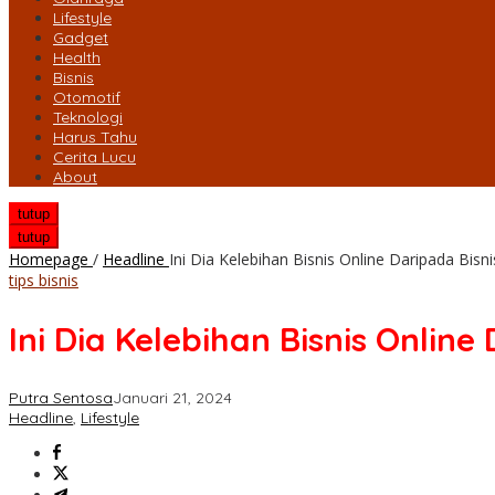
Lifestyle
Gadget
Health
Bisnis
Otomotif
Teknologi
Harus Tahu
Cerita Lucu
About
tutup
tutup
Homepage
/
Headline
Ini Dia Kelebihan Bisnis Online Daripada Bisni
tips bisnis
Ini Dia Kelebihan Bisnis Online
Putra Sentosa
Januari 21, 2024
Headline
,
Lifestyle