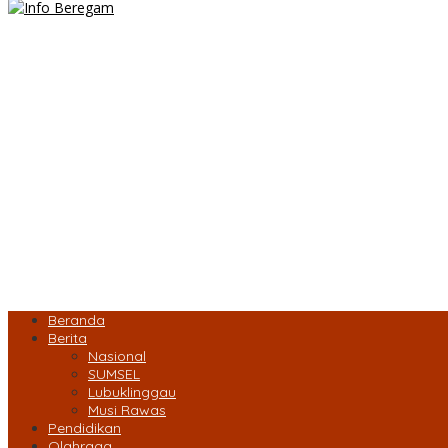
Beranda
Berita
Nasional
SUMSEL
Lubuklinggau
Musi Rawas
Pendidikan
Olahraga