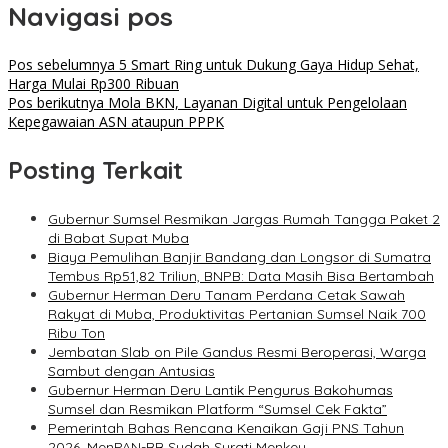
Navigasi pos
Pos sebelumnya
5 Smart Ring untuk Dukung Gaya Hidup Sehat,
Harga Mulai Rp300 Ribuan
Pos berikutnya
Mola BKN, Layanan Digital untuk Pengelolaan
Kepegawaian ASN ataupun PPPK
Posting Terkait
Gubernur Sumsel Resmikan Jargas Rumah Tangga Paket 2
di Babat Supat Muba
Biaya Pemulihan Banjir Bandang dan Longsor di Sumatra
Tembus Rp51,82 Triliun, BNPB: Data Masih Bisa Bertambah
Gubernur Herman Deru Tanam Perdana Cetak Sawah
Rakyat di Muba, Produktivitas Pertanian Sumsel Naik 700
Ribu Ton
Jembatan Slab on Pile Gandus Resmi Beroperasi, Warga
Sambut dengan Antusias
Gubernur Herman Deru Lantik Pengurus Bakohumas
Sumsel dan Resmikan Platform “Sumsel Cek Fakta”
Pemerintah Bahas Rencana Kenaikan Gaji PNS Tahun
2026, MenPAN-RB Sudah Surati Menkeu