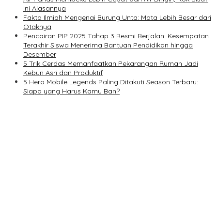
Ini Alasannya
Fakta Ilmiah Mengenai Burung Unta: Mata Lebih Besar dari
Otaknya
Pencairan PIP 2025 Tahap 3 Resmi Berjalan: Kesempatan
Terakhir Siswa Menerima Bantuan Pendidikan hingga
Desember
5 Trik Cerdas Memanfaatkan Pekarangan Rumah Jadi
Kebun Asri dan Produktif
5 Hero Mobile Legends Paling Ditakuti Season Terbaru:
Siapa yang Harus Kamu Ban?