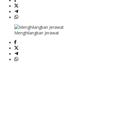
Menghilangkan Jerawat