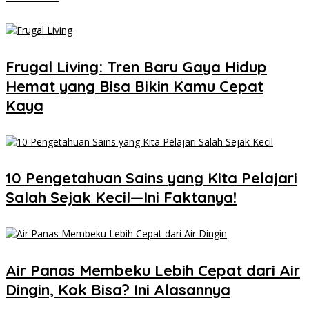
Frugal Living: Tren Baru Gaya Hidup
Hemat yang Bisa Bikin Kamu Cepat
Kaya
10 Pengetahuan Sains yang Kita Pelajari
Salah Sejak Kecil—Ini Faktanya!
Air Panas Membeku Lebih Cepat dari Air
Dingin, Kok Bisa? Ini Alasannya