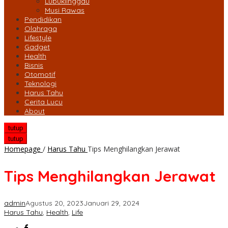
Lubuklinggau
Musi Rawas
Pendidikan
Olahraga
Lifestyle
Gadget
Health
Bisnis
Otomotif
Teknologi
Harus Tahu
Cerita Lucu
About
tutup
tutup
Homepage
/
Harus Tahu
Tips Menghilangkan Jerawat
Tips Menghilangkan Jerawat
admin
Agustus 20, 2023
Januari 29, 2024
Harus Tahu
,
Health
,
Life