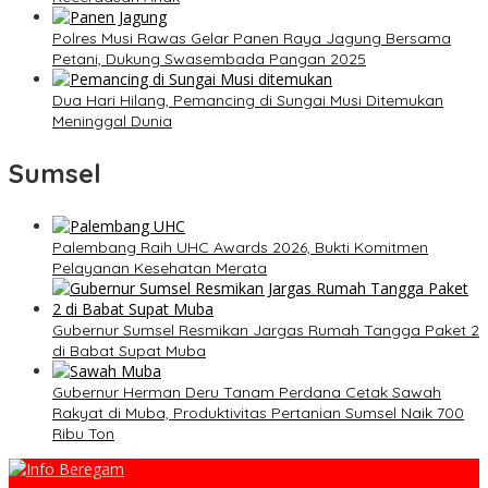
Polres Musi Rawas Gelar Panen Raya Jagung Bersama
Petani, Dukung Swasembada Pangan 2025
Dua Hari Hilang, Pemancing di Sungai Musi Ditemukan
Meninggal Dunia
Sumsel
Palembang Raih UHC Awards 2026, Bukti Komitmen
Pelayanan Kesehatan Merata
Gubernur Sumsel Resmikan Jargas Rumah Tangga Paket 2
di Babat Supat Muba
Gubernur Herman Deru Tanam Perdana Cetak Sawah
Rakyat di Muba, Produktivitas Pertanian Sumsel Naik 700
Ribu Ton