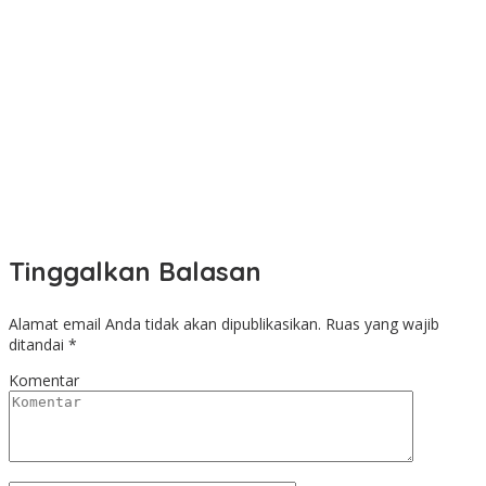
Tinggalkan Balasan
Alamat email Anda tidak akan dipublikasikan.
Ruas yang wajib
ditandai
*
Komentar