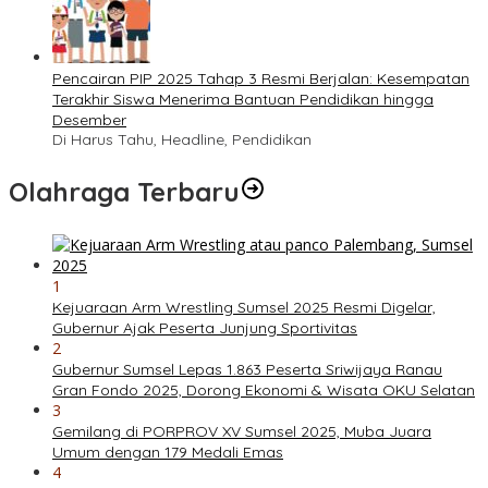
Pencairan PIP 2025 Tahap 3 Resmi Berjalan: Kesempatan
Terakhir Siswa Menerima Bantuan Pendidikan hingga
Desember
Di Harus Tahu, Headline, Pendidikan
Olahraga Terbaru
1
Kejuaraan Arm Wrestling Sumsel 2025 Resmi Digelar,
Gubernur Ajak Peserta Junjung Sportivitas
2
Gubernur Sumsel Lepas 1.863 Peserta Sriwijaya Ranau
Gran Fondo 2025, Dorong Ekonomi & Wisata OKU Selatan
3
Gemilang di PORPROV XV Sumsel 2025, Muba Juara
Umum dengan 179 Medali Emas
4