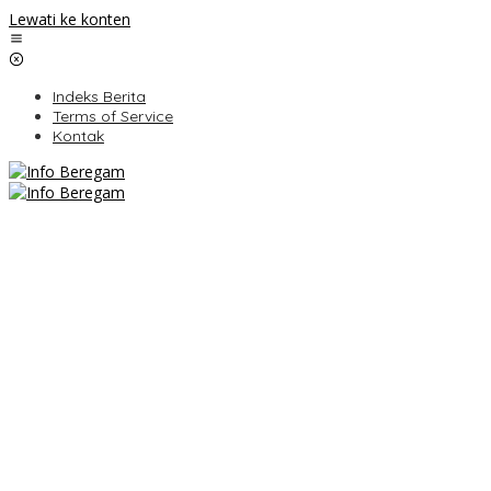
Lewati ke konten
Indeks Berita
Terms of Service
Kontak