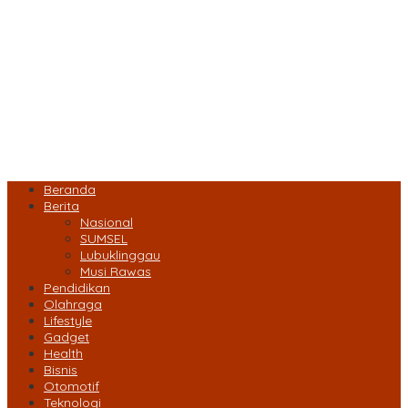
Beranda
Berita
Nasional
SUMSEL
Lubuklinggau
Musi Rawas
Pendidikan
Olahraga
Lifestyle
Gadget
Health
Bisnis
Otomotif
Teknologi