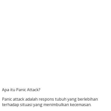
Apa itu Panic Attack?
Panic attack adalah respons tubuh yang berlebihan
terhadap situasi yang menimbulkan kecemasan.