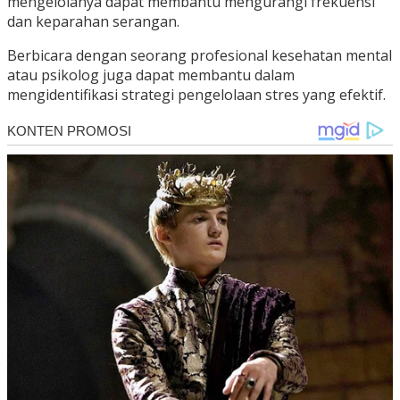
mengelolanya dapat membantu mengurangi frekuensi
dan keparahan serangan.
Berbicara dengan seorang profesional kesehatan mental
atau psikolog juga dapat membantu dalam
mengidentifikasi strategi pengelolaan stres yang efektif.