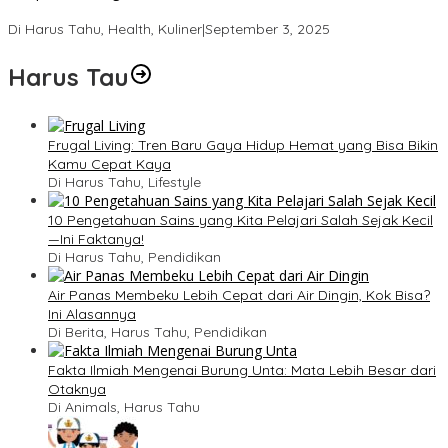
5 Tips Memilih Buah Naga yang Manis Agar Tidak Salah Beli
Di Harus Tahu, Health, Kuliner
|
September 3, 2025
Harus Tau
Frugal Living: Tren Baru Gaya Hidup Hemat yang Bisa Bikin
Kamu Cepat Kaya
Di Harus Tahu, Lifestyle
10 Pengetahuan Sains yang Kita Pelajari Salah Sejak Kecil
—Ini Faktanya!
Di Harus Tahu, Pendidikan
Air Panas Membeku Lebih Cepat dari Air Dingin, Kok Bisa?
Ini Alasannya
Di Berita, Harus Tahu, Pendidikan
Fakta Ilmiah Mengenai Burung Unta: Mata Lebih Besar dari
Otaknya
Di Animals, Harus Tahu