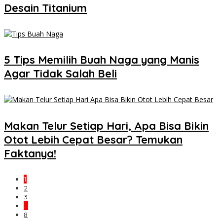
Desain Titanium
5 Tips Memilih Buah Naga yang Manis
Agar Tidak Salah Beli
Makan Telur Setiap Hari, Apa Bisa Bikin
Otot Lebih Cepat Besar? Temukan
Faktanya!
1
2
3
…
8