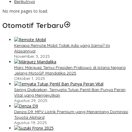
Berikutnya
No more pages to load.
Otomotif Terbaru
Kenapa Remote Mobil Tidak Ada yang Sama? Ini
Alasannya!
November 3, 2025
Marc Márquez Temui Presiden Prabowo di Istana Negara
Jelang MotoGP Mandalika 2025
Oktober 1, 2025
Sering Diabaikan, Ternyata Tutup Pentil Ban Punya Peran
Vital yang Mengejutkan
Agustus 29, 2025
Denza D9: MPV Listrik Premium yang Menantang Dominasi
Toyota Alphard
Agustus 19, 2025