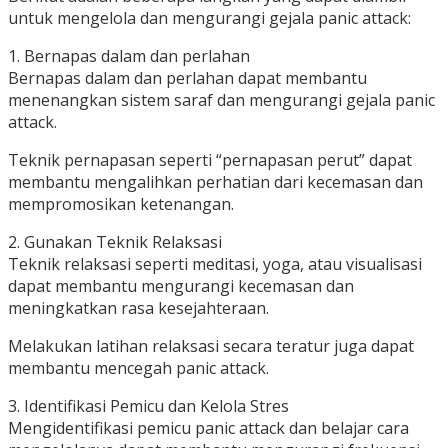
untuk mengelola dan mengurangi gejala panic attack:
1. Bernapas dalam dan perlahan
Bernapas dalam dan perlahan dapat membantu
menenangkan sistem saraf dan mengurangi gejala panic
attack.
Teknik pernapasan seperti “pernapasan perut” dapat
membantu mengalihkan perhatian dari kecemasan dan
mempromosikan ketenangan.
2. Gunakan Teknik Relaksasi
Teknik relaksasi seperti meditasi, yoga, atau visualisasi
dapat membantu mengurangi kecemasan dan
meningkatkan rasa kesejahteraan.
Melakukan latihan relaksasi secara teratur juga dapat
membantu mencegah panic attack.
3. Identifikasi Pemicu dan Kelola Stres
Mengidentifikasi pemicu panic attack dan belajar cara