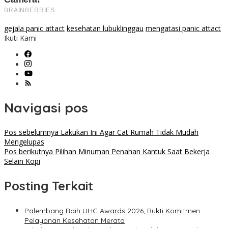
gejala panic attact
kesehatan lubuklinggau
mengatasi panic attact
Ikuti Kami
Navigasi pos
Pos sebelumnya
Lakukan Ini Agar Cat Rumah Tidak Mudah
Mengelupas
Pos berikutnya
Pilihan Minuman Penahan Kantuk Saat Bekerja
Selain Kopi
Posting Terkait
Palembang Raih UHC Awards 2026, Bukti Komitmen
Pelayanan Kesehatan Merata