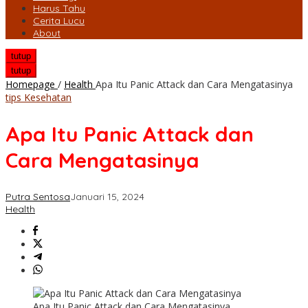
Harus Tahu
Cerita Lucu
About
tutup
tutup
Homepage
/
Health
Apa Itu Panic Attack dan Cara Mengatasinya
tips Kesehatan
Apa Itu Panic Attack dan
Cara Mengatasinya
Putra Sentosa
Januari 15, 2024
Health
Apa Itu Panic Attack dan Cara Mengatasinya