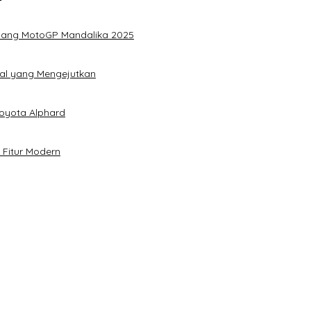
elang MotoGP Mandalika 2025
ital yang Mengejutkan
oyota Alphard
h Fitur Modern
esehatan Merata
tang Afterburn Effect