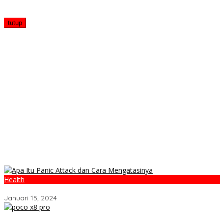
tutup
Health
Apa Itu Panic Attack dan Cara Mengatasinya
Januari 15, 2024
POCO X8 Pro Resmi Hadir di Indonesia 2026: Masih Jadi Raja Perf