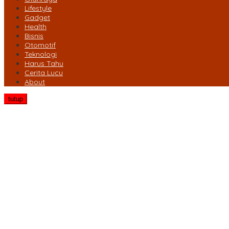
Lifestyle
Gadget
Health
Bisnis
Otomotif
Teknologi
Harus Tahu
Cerita Lucu
About
tutup