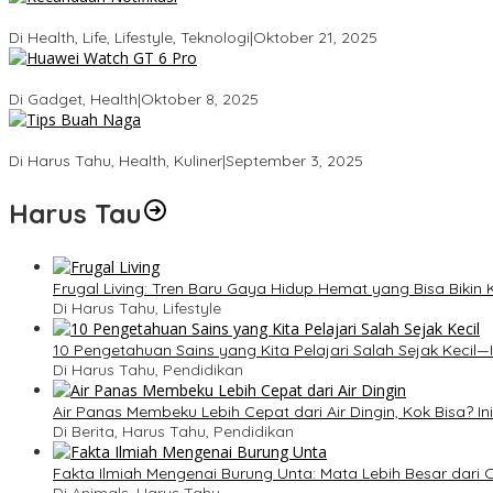
Kecanduan Notifikasi: Saat Dunia Digital Mulai Mengatur Hidup Kit
Di Health, Life, Lifestyle, Teknologi
|
Oktober 21, 2025
Huawei Watch GT 6 Pro: Smartwatch Tercerdas dengan Baterai 21
Di Gadget, Health
|
Oktober 8, 2025
5 Tips Memilih Buah Naga yang Manis Agar Tidak Salah Beli
Di Harus Tahu, Health, Kuliner
|
September 3, 2025
Harus Tau
Frugal Living: Tren Baru Gaya Hidup Hemat yang Bisa Biki
Di Harus Tahu, Lifestyle
10 Pengetahuan Sains yang Kita Pelajari Salah Sejak Kecil—I
Di Harus Tahu, Pendidikan
Air Panas Membeku Lebih Cepat dari Air Dingin, Kok Bisa? In
Di Berita, Harus Tahu, Pendidikan
Fakta Ilmiah Mengenai Burung Unta: Mata Lebih Besar dari