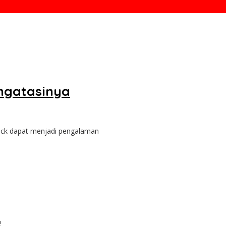
engatasinya
tack dapat menjadi pengalaman
!