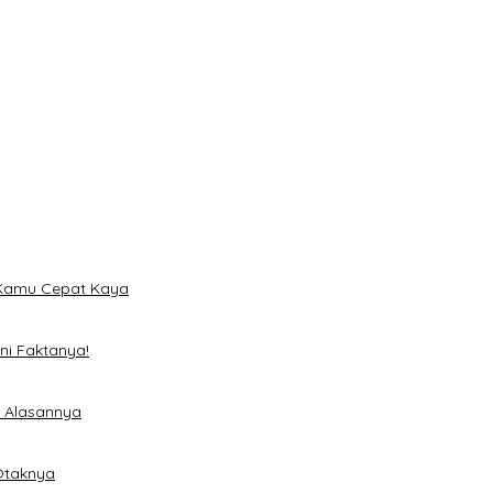
a
 Hari dan Desain Titanium
n Kamu Cepat Kaya
ni Faktanya!
i Alasannya
 Otaknya