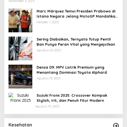
November 3, 2025
Marc Márquez Temui Presiden Prabowo di
Istana Negara Jelang MotoGP Mandalika
2025
Oktober 1, 2025
Sering Diabaikan, Ternyata Tutup Pentil
Ban Punya Peran Vital yang Mengejutkan
Agustus 29, 2025
Denza D9: MPV Listrik Premium yang
Menantang Dominasi Toyota Alphard
Agustus 19, 2025
Suzuki Fronx 2025: Crossover Kompak
Stylish, Irit, dan Penuh Fitur Modern
Agustus 15, 2025
Tubuhmu Masih Bakar Kalori Meski Udah
Santai! Fakta Menarik Tentang Afterburn
Kesehatan