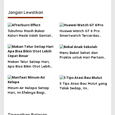
Jangan Lewatkan
Tubuhmu Masih Bakar
Huawei Watch GT 6 Pro:
Kalori Meski Udah Santai!
Smartwatch Tercerdas
Fakta Menarik Tentang
dengan Baterai 21 Hari dan
Afterburn Effect
Desain Titanium
Menu Bekal Sehat dan
Praktis untuk Hari Pertama
Makan Telur Setiap Hari,
Sekolah: Bikin Anak
Apa Bisa Bikin Otot Lebih
Semangat!
Cepat Besar? Temukan
Faktanya!
5 Tips Atasi Bau Mulut yang
Minum Air Kelapa Setiap
Tidak Sedap, Ini
Hari, Ini Efeknya Bagi
Rahasianya
Tubuh, Yuk Simak!
Tinggalkan Balasan