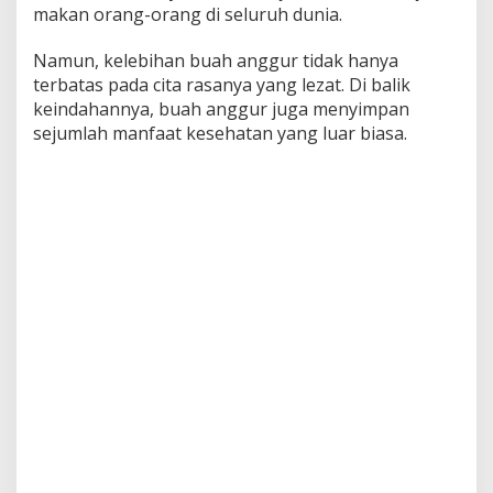
makan orang-orang di seluruh dunia.
f
a
a
Namun, kelebihan buah anggur tidak hanya
t
terbatas pada cita rasanya yang lezat. Di balik
B
keindahannya, buah anggur juga menyimpan
u
sejumlah manfaat kesehatan yang luar biasa.
a
h
A
n
g
g
u
r