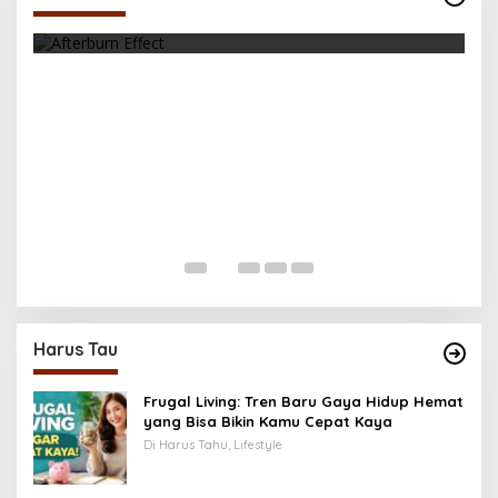
Effect
Di Health, Olahraga
|
Oktober 31, 2025
K
M
Di 
Harus Tau
Frugal Living: Tren Baru Gaya Hidup Hemat
yang Bisa Bikin Kamu Cepat Kaya
Di Harus Tahu, Lifestyle