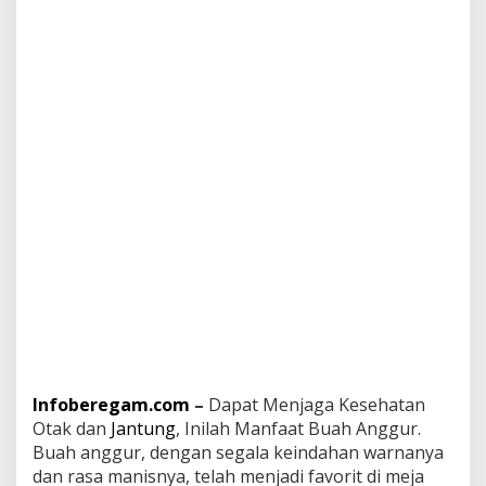
n
O
t
a
k
d
a
n
J
a
n
t
u
n
g
,
I
n
i
l
Infoberegam.com
–
Dapat Menjaga Kesehatan
a
h
Otak dan
Jantung
, Inilah Manfaat Buah Anggur.
M
Buah anggur, dengan segala keindahan warnanya
a
dan rasa manisnya, telah menjadi favorit di meja
n