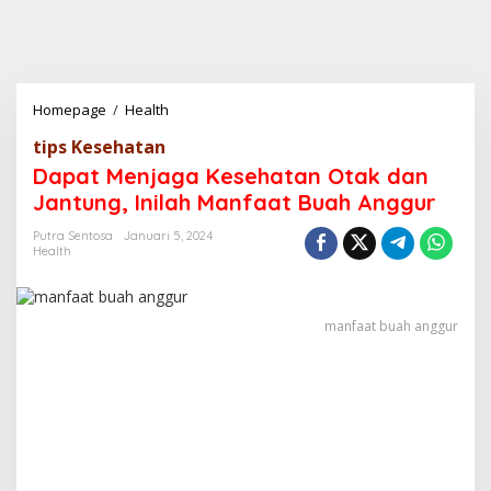
Homepage
/
Health
D
a
tips Kesehatan
p
a
Dapat Menjaga Kesehatan Otak dan
t
Jantung, Inilah Manfaat Buah Anggur
M
e
Putra Sentosa
Januari 5, 2024
n
Health
j
a
g
a
manfaat buah anggur
K
e
s
e
h
a
t
a