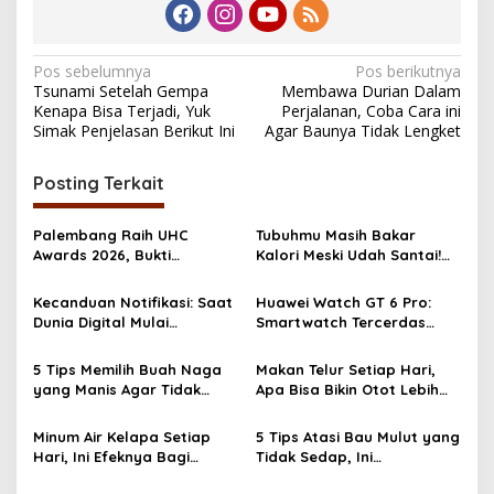
N
Pos sebelumnya
Pos berikutnya
Tsunami Setelah Gempa
Membawa Durian Dalam
a
Kenapa Bisa Terjadi, Yuk
Perjalanan, Coba Cara ini
v
Simak Penjelasan Berikut Ini
Agar Baunya Tidak Lengket
i
Posting Terkait
g
a
Palembang Raih UHC
Tubuhmu Masih Bakar
s
Awards 2026, Bukti
Kalori Meski Udah Santai!
Komitmen Pelayanan
Fakta Menarik Tentang
i
Kesehatan Merata
Afterburn Effect
Kecanduan Notifikasi: Saat
Huawei Watch GT 6 Pro:
p
Dunia Digital Mulai
Smartwatch Tercerdas
Mengatur Hidup Kita
dengan Baterai 21 Hari dan
o
Desain Titanium
5 Tips Memilih Buah Naga
Makan Telur Setiap Hari,
s
yang Manis Agar Tidak
Apa Bisa Bikin Otot Lebih
Salah Beli
Cepat Besar? Temukan
Faktanya!
Minum Air Kelapa Setiap
5 Tips Atasi Bau Mulut yang
Hari, Ini Efeknya Bagi
Tidak Sedap, Ini
Tubuh, Yuk Simak!
Rahasianya