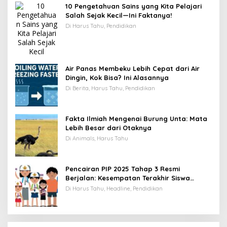
10 Pengetahuan Sains yang Kita Pelajari
Salah Sejak Kecil—Ini Faktanya!
Di Harus Tahu, Pendidikan
Air Panas Membeku Lebih Cepat dari Air
Dingin, Kok Bisa? Ini Alasannya
Di Berita, Harus Tahu, Pendidikan
Fakta Ilmiah Mengenai Burung Unta: Mata
Lebih Besar dari Otaknya
Di Animals, Harus Tahu
Pencairan PIP 2025 Tahap 3 Resmi
Berjalan: Kesempatan Terakhir Siswa
Menerima Bantuan Pendidikan hingga
Di Harus Tahu, Headline, Pendidikan
Desember