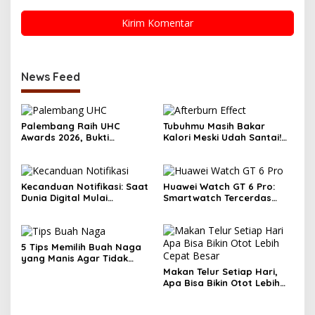
News Feed
Palembang Raih UHC
Tubuhmu Masih Bakar
Awards 2026, Bukti
Kalori Meski Udah Santai!
Komitmen Pelayanan
Fakta Menarik Tentang
Kesehatan Merata
Afterburn Effect
Kecanduan Notifikasi: Saat
Huawei Watch GT 6 Pro:
Dunia Digital Mulai
Smartwatch Tercerdas
Mengatur Hidup Kita
dengan Baterai 21 Hari dan
Desain Titanium
5 Tips Memilih Buah Naga
yang Manis Agar Tidak
Salah Beli
Makan Telur Setiap Hari,
Apa Bisa Bikin Otot Lebih
Cepat Besar? Temukan
Faktanya!