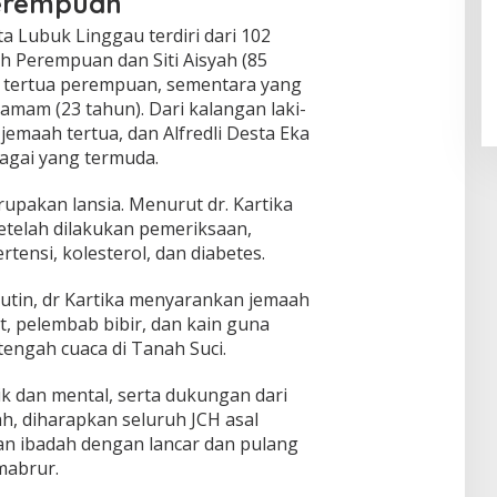
Perempuan
ta Lubuk Linggau terdiri dari 102
h Perempuan dan Siti Aisyah (85
h tertua perempuan, sementara yang
Hamam (23 tahun). Dari kalangan laki-
 jemaah tertua, dan Alfredli Desta Eka
bagai yang termuda.
upakan lansia. Menurut dr. Kartika
etelah dilakukan pemeriksaan,
tensi, kolesterol, dan diabetes.
utin, dr Kartika menyarankan jemaah
 pelembab bibir, dan kain guna
engah cuaca di Tanah Suci.
k dan mental, serta dukungan dari
h, diharapkan seluruh JCH asal
n ibadah dengan lancar dan pulang
mabrur.