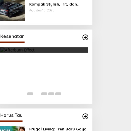
Kompak Stylish, Irit, dan
Penuh Fitur Modern
Agustus 15, 2025
Tubuhmu Masih Bakar Kalori Meski
Udah Santai! Fakta Menarik
Kesehatan
Tentang Afterburn Effect
Di Health, Olahraga
|
Oktober 31, 2025
Kecanduan Notifi
Digital Mulai Me
Di Health, Life, Lifestyle,
2025
Harus Tau
Frugal Living: Tren Baru Gaya