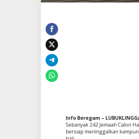
u
k
L
i
n
g
g
a
u
D
i
l
e
p
a
s
k
e
P
a
l
Info Beregam – LUBUKLINGG
e
Sebanyak 242 Jemaah Calon Haj
m
bersiap meninggalkan kampun
b
a
haji.