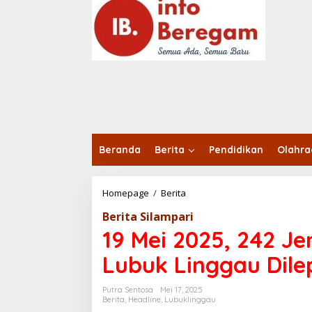
o
n
t
e
n
Beranda
Berita
Pendidikan
Olahr
Homepage
/
Berita
1
9
Berita Silampari
M
e
19 Mei 2025, 242 J
i
2
Lubuk Linggau Dil
0
2
Putra Sentosa
Mei 17, 2025
5
Berita
,
Headline
,
Lubuklinggau
,