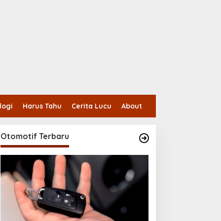
logi
Harus Tahu
Cerita Lucu
About
Otomotif Terbaru