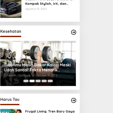
Kompak Stylish, Irit, dan
Penuh Fitur Modern
Agustus 15, 2025
Kesehatan
Kecanduan Notifi
Tubuhmu Masih Bakar Kalori Meski
Digital Mulai Me
Udah Santai! Fakta Menarik
Di Health, Life, Lifestyle,
Tentang Afterburn Effect
Di Health, Olahraga
|
Oktober 31, 2025
2025
Harus Tau
Frugal Living: Tren Baru Gaya