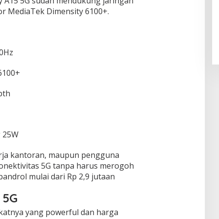
y A15 5G sudah mendukung jaringan
or MediaTek Dimensity 6100+.
90Hz
6100+
pth
g 25W
kerja kantoran, maupun pengguna
onektivitas 5G tanpa harus merogoh
androl mulai dari Rp 2,9 jutaan
 5G
katnya yang powerful dan harga