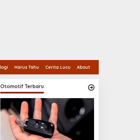
logi
Harus Tahu
Cerita Lucu
About
Otomotif Terbaru