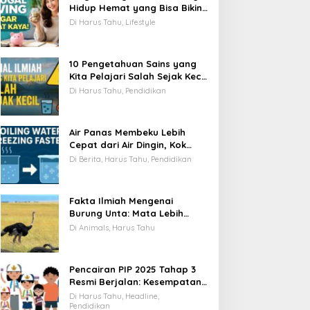
Hidup Hemat yang Bisa Bikin
Kamu Cepat Kaya
Di Harus Tahu, Lifestyle
10 Pengetahuan Sains yang
Kita Pelajari Salah Sejak Kecil
—Ini Faktanya!
Di Harus Tahu, Pendidikan
Air Panas Membeku Lebih
Cepat dari Air Dingin, Kok
Bisa? Ini Alasannya
Di Berita, Harus Tahu, Pendidikan
Fakta Ilmiah Mengenai
Burung Unta: Mata Lebih
Besar dari Otaknya
Di Animals, Harus Tahu
Pencairan PIP 2025 Tahap 3
Resmi Berjalan: Kesempatan
Terakhir Siswa Menerima
Di Harus Tahu, Headline,
Bantuan Pendidikan hingga
Pendidikan