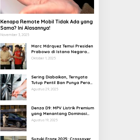
Kenapa Remote Mobil Tidak Ada yang
Sama? Ini Alasannya!
November 3, 2025
Marc Márquez Temui Presiden
Prabowo di Istana Negara
Jelang MotoGP Mandalika
Oktober 1, 2025
2025
Sering Diabaikan, Ternyata
Tutup Pentil Ban Punya Peran
Vital yang Mengejutkan
Agustus 29, 2025
Denza D9: MPV Listrik Premium
yang Menantang Dominasi
Toyota Alphard
Agustus 19, 2025
Suzuki Fronx 2025: Crossover