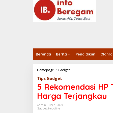
o
n
t
e
n
Beranda
Berita
Pendidikan
Olahr
Homepage
/
Gadget
5
R
Tips Gadget
e
k
5 Rekomendasi HP 
o
m
Harga Terjangkau
e
n
Admin
Mei 5, 2025
d
Gadget
,
Headline
a