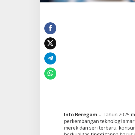
a
T
e
r
j
a
n
g
k
a
u
Info Beregam –
Tahun 2025 me
perkembangan teknologi smar
merek dan seri terbaru, konsum
berkualitas tinggi tanpa harus 