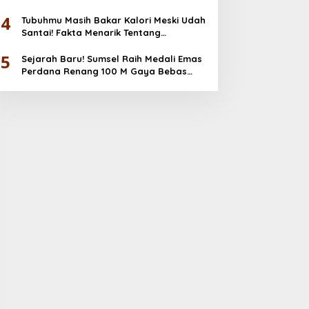
Emas
4
Tubuhmu Masih Bakar Kalori Meski Udah
Santai! Fakta Menarik Tentang
Afterburn Effect
5
Sejarah Baru! Sumsel Raih Medali Emas
Perdana Renang 100 M Gaya Bebas
PORNAS KORPRI 2025