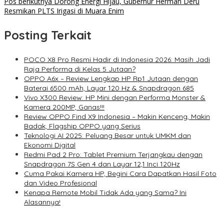
Pos berikutnya
Dorong Energi Hijau, Gubernur Herman Deru
Resmikan PLTS Irigasi di Muara Enim
Posting Terkait
POCO X8 Pro Resmi Hadir di Indonesia 2026: Masih Jadi
Raja Performa di Kelas 5 Jutaan?
OPPO A6x – Review Lengkap HP Rp1 Jutaan dengan
Baterai 6500 mAh, Layar 120 Hz & Snapdragon 685
Vivo X300 Review: HP Mini dengan Performa Monster &
Kamera 200MP, Ganas!!!
Review OPPO Find X9 Indonesia – Makin Kenceng, Makin
Badak, Flagship OPPO yang Serius
Teknologi AI 2025: Peluang Besar untuk UMKM dan
Ekonomi Digital
Redmi Pad 2 Pro: Tablet Premium Terjangkau dengan
Snapdragon 7S Gen 4 dan Layar 12,1 Inci 120Hz
Cuma Pakai Kamera HP, Begini Cara Dapatkan Hasil Foto
dan Video Profesional
Kenapa Remote Mobil Tidak Ada yang Sama? Ini
Alasannya!