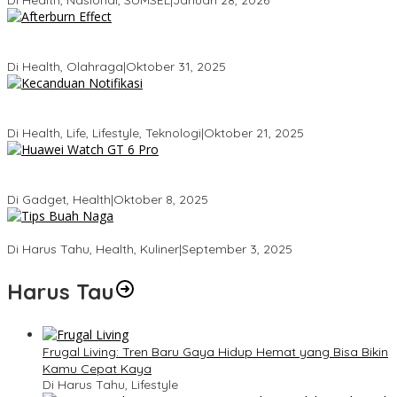
Tubuhmu Masih Bakar Kalori Meski Udah Santai! Fakta Menarik
Tentang Afterburn Effect
Di Health, Olahraga
|
Oktober 31, 2025
Kecanduan Notifikasi: Saat Dunia Digital Mulai Mengatur Hidup
Kita
Di Health, Life, Lifestyle, Teknologi
|
Oktober 21, 2025
Huawei Watch GT 6 Pro: Smartwatch Tercerdas dengan Baterai
21 Hari dan Desain Titanium
Di Gadget, Health
|
Oktober 8, 2025
5 Tips Memilih Buah Naga yang Manis Agar Tidak Salah Beli
Di Harus Tahu, Health, Kuliner
|
September 3, 2025
Harus Tau
Frugal Living: Tren Baru Gaya Hidup Hemat yang Bisa Bikin
Kamu Cepat Kaya
Di Harus Tahu, Lifestyle