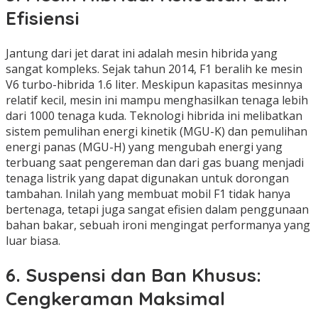
Efisiensi
Jantung dari jet darat ini adalah mesin hibrida yang
sangat kompleks. Sejak tahun 2014, F1 beralih ke mesin
V6 turbo-hibrida 1.6 liter. Meskipun kapasitas mesinnya
relatif kecil, mesin ini mampu menghasilkan tenaga lebih
dari 1000 tenaga kuda. Teknologi hibrida ini melibatkan
sistem pemulihan energi kinetik (MGU-K) dan pemulihan
energi panas (MGU-H) yang mengubah energi yang
terbuang saat pengereman dan dari gas buang menjadi
tenaga listrik yang dapat digunakan untuk dorongan
tambahan. Inilah yang membuat mobil F1 tidak hanya
bertenaga, tetapi juga sangat efisien dalam penggunaan
bahan bakar, sebuah ironi mengingat performanya yang
luar biasa.
6. Suspensi dan Ban Khusus:
Cengkeraman Maksimal