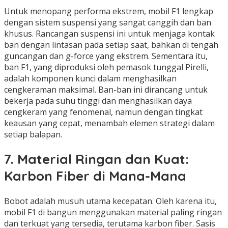
Untuk menopang performa ekstrem, mobil F1 lengkap
dengan sistem suspensi yang sangat canggih dan ban
khusus. Rancangan suspensi ini untuk menjaga kontak
ban dengan lintasan pada setiap saat, bahkan di tengah
guncangan dan g-force yang ekstrem. Sementara itu,
ban F1, yang diproduksi oleh pemasok tunggal Pirelli,
adalah komponen kunci dalam menghasilkan
cengkeraman maksimal. Ban-ban ini dirancang untuk
bekerja pada suhu tinggi dan menghasilkan daya
cengkeram yang fenomenal, namun dengan tingkat
keausan yang cepat, menambah elemen strategi dalam
setiap balapan.
7. Material Ringan dan Kuat:
Karbon Fiber di Mana-Mana
Bobot adalah musuh utama kecepatan. Oleh karena itu,
mobil F1 di bangun menggunakan material paling ringan
dan terkuat yang tersedia, terutama karbon fiber. Sasis