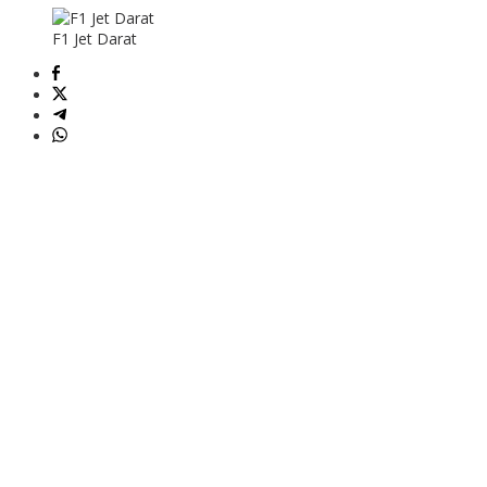
F1 Jet Darat