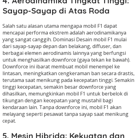
4. Aerodinamika Tingkat Tinggi:
Sayap-Sayap di Atas Roda
Salah satu alasan utama mengapa mobil F1 dapat
mencapai performa ekstrem adalah aerodinamikanya
yang sangat canggih. Dominasi Desain mobil F1 mulai
dari sayap-sayap depan dan belakang, diffuser, dan
berbagai elemen aerodinamis lainnya yang berfungsi
untuk menghasilkan downforce (gaya tekan ke bawah).
Downforce ini ibarat membuat mobil menempel ke
lintasan, meningkatkan cengkeraman ban secara drastis,
terutama saat menikung pada kecepatan tinggi. Semakin
tinggi kecepatan, semakin besar downforce yang
dihasilkan, memungkinkan mobil F1 untuk berbelok di
tikungan dengan kecepatan yang mustahil bagi
kendaraan lain. Tanpa downforce ini, mobil F1 akan
melayang seperti pesawat tanpa sayap saat menikung
cepat.
5. Mesin Hibrida: Kekuatan dan