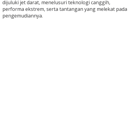
dijuluki jet darat, menelusuri teknologi canggih,
performa ekstrem, serta tantangan yang melekat pada
pengemudiannya.