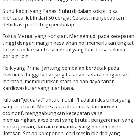
Suhu Kabin yang Panas, Suhu di dalam kokpit bisa
mencapai lebih dari 50 derajat Celsius, menyebabkan
dehidrasi parah bagi pembalap.
Fokus Mental yang Konstan, Mengemudi pada kecepatan
tinggi dengan margin kesalahan nol memerlukan tingkat
fokus dan konsentrasi mental yang luar biasa selama
berjam-jam.
Fisik yang Prima: Jantung pembalap berdetak pada
frekuensi tinggi sepanjang balapan, setara dengan lari
maraton, membutuhkan stamina dan daya tahan
kardiovaskular yang luar biasa.
Julukan “jet darat” untuk mobil F1 adalah deskripsi yang
sangat akurat. Mereka adalah puncak dari inovasi
otomotif, menggabungkan kecepatan yang
memusingkan, akselerasi yang brutal, pengereman yang
menakjubkan, dan aerodinamika yang menempel di
lintasan. Setiap komponen, dari mesin hibrida yang