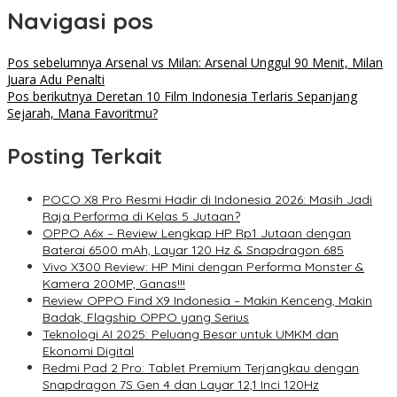
Navigasi pos
Pos sebelumnya
Arsenal vs Milan: Arsenal Unggul 90 Menit, Milan
Juara Adu Penalti
Pos berikutnya
Deretan 10 Film Indonesia Terlaris Sepanjang
Sejarah, Mana Favoritmu?
Posting Terkait
POCO X8 Pro Resmi Hadir di Indonesia 2026: Masih Jadi
Raja Performa di Kelas 5 Jutaan?
OPPO A6x – Review Lengkap HP Rp1 Jutaan dengan
Baterai 6500 mAh, Layar 120 Hz & Snapdragon 685
Vivo X300 Review: HP Mini dengan Performa Monster &
Kamera 200MP, Ganas!!!
Review OPPO Find X9 Indonesia – Makin Kenceng, Makin
Badak, Flagship OPPO yang Serius
Teknologi AI 2025: Peluang Besar untuk UMKM dan
Ekonomi Digital
Redmi Pad 2 Pro: Tablet Premium Terjangkau dengan
Snapdragon 7S Gen 4 dan Layar 12,1 Inci 120Hz