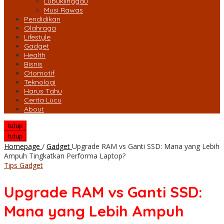
Lubuklinggau
Musi Rawas
Pendidikan
Olahraga
Lifestyle
Gadget
Health
Bisnis
Otomotif
Teknologi
Harus Tahu
Cerita Lucu
About
tutup
tutup
Homepage
/
Gadget
Upgrade RAM vs Ganti SSD: Mana yang Lebih
Ampuh Tingkatkan Performa Laptop?
Tips Gadget
Upgrade RAM vs Ganti SSD:
Mana yang Lebih Ampuh