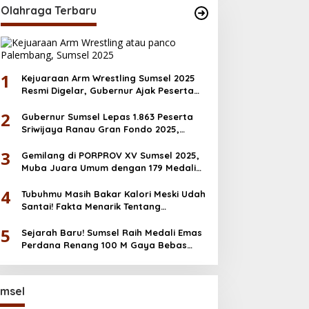
Olahraga Terbaru
1
Kejuaraan Arm Wrestling Sumsel 2025
Resmi Digelar, Gubernur Ajak Peserta
Junjung Sportivitas
2
Gubernur Sumsel Lepas 1.863 Peserta
Sriwijaya Ranau Gran Fondo 2025,
Dorong Ekonomi & Wisata OKU Selatan
3
Gemilang di PORPROV XV Sumsel 2025,
Muba Juara Umum dengan 179 Medali
Emas
4
Tubuhmu Masih Bakar Kalori Meski Udah
Santai! Fakta Menarik Tentang
Afterburn Effect
5
Sejarah Baru! Sumsel Raih Medali Emas
Perdana Renang 100 M Gaya Bebas
PORNAS KORPRI 2025
msel