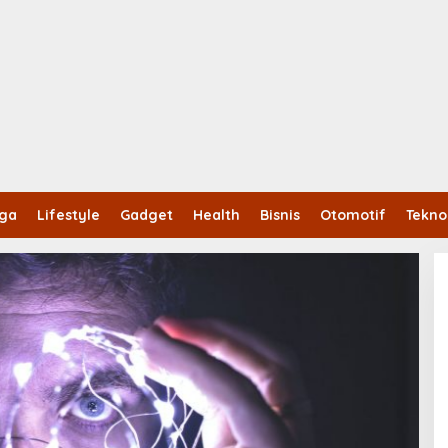
aga
Lifestyle
Gadget
Health
Bisnis
Otomotif
Tekno