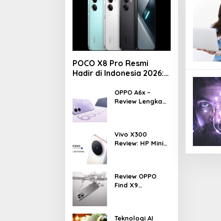
POCO X8 Pro Resmi
Hadir di Indonesia 2026:
Masih Jadi Raja
Performa di Kelas 5
OPPO A6x –
Review Lengkap
Jutaan?
HP Rp1 Jutaan
dengan Baterai
6500 mAh, Layar
Vivo X300
120 Hz &
Review: HP Mini
Snapdragon 685
dengan
Performa
Monster &
Review OPPO
Kamera 200MP,
Find X9
Ganas!!!
Indonesia –
Makin Kenceng,
Makin Badak,
Teknologi AI
Flagship OPPO