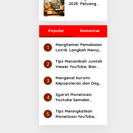
2025: Peluang
yang Serius
Besar untuk
UMKM dan
Ekonomi Digital
Populer
Komentar
Menghemat Pemakaian
1
Listrik: Langkah Menuju
Lingkungan yang Lebih
Ramah
Tips Menambah Jumlah
2
Viewer YouTube, Biar
Makin Cuan
Mengenal Kuromi:
3
Kepopuleran dan Daya
Tarik Karakter Sanrio
Syarat Monetisasi
4
Youtube Semakin
Gampang, Cek Disini
Tips Meningkatkan
5
Monetisasi YouTube
dengan Cepat