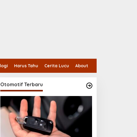
logi
Harus Tahu
Cerita Lucu
About
Otomotif Terbaru