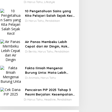
Kamu Cepat Kaya
Di Harus Tahu, Lifestyle
10 Pengetahuan Sains yang
Kita Pelajari Salah Sejak Kecil
—Ini Faktanya!
Di Harus Tahu, Pendidikan
Air Panas Membeku Lebih
Cepat dari Air Dingin, Kok
Bisa? Ini Alasannya
Di Berita, Harus Tahu, Pendidikan
Fakta Ilmiah Mengenai
Burung Unta: Mata Lebih
Besar dari Otaknya
Di Animals, Harus Tahu
Pencairan PIP 2025 Tahap 3
Resmi Berjalan: Kesempatan
Terakhir Siswa Menerima
Di Harus Tahu, Headline, Pendidikan
Bantuan Pendidikan hingga
Desember