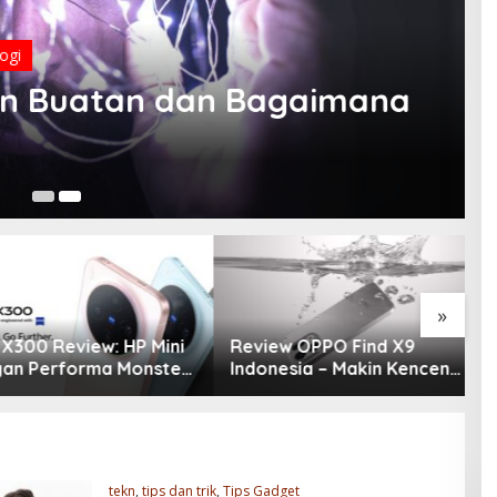
 Buatan dan Bagaimana
Ok
»
300 Review: HP Mini
Review OPPO Find X9
R
 Performa Monster
Indonesia – Makin Kenceng,
P
ra 200MP, Ganas!!!
Makin Badak, Flagship
d
OPPO yang Serius
G
1
tekn
,
tips dan trik
,
Tips Gadget