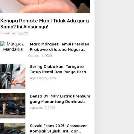
Gadget
,
Teknologi
Kenapa Remote Mobil Tidak Ada yang
Laptop Lemot: Saatnya Naik Le
Sama? Ini Alasannya!
Bertahan?
November 3, 2025
Marc Márquez Temui Presiden
tober 21, 2025
Prabowo di Istana Negara
Jelang MotoGP Mandalika
Oktober 1, 2025
2025
Sering Diabaikan, Ternyata
Tutup Pentil Ban Punya Peran
Vital yang Mengejutkan
Agustus 29, 2025
edmi Pad 2 Pro: Tablet
POCO X8 Pro Resmi Hadir
Denza D9: MPV Listrik Premium
remium Terjangkau
di Indonesia 2026: Masih
yang Menantang Dominasi
engan Snapdragon 7S
Jadi Raja Performa di
Toyota Alphard
Agustus 19, 2025
en 4 dan Layar 12,1 Inci
Kelas 5 Jutaan?
20Hz
Suzuki Fronx 2025: Crossover
Kompak Stylish, Irit, dan