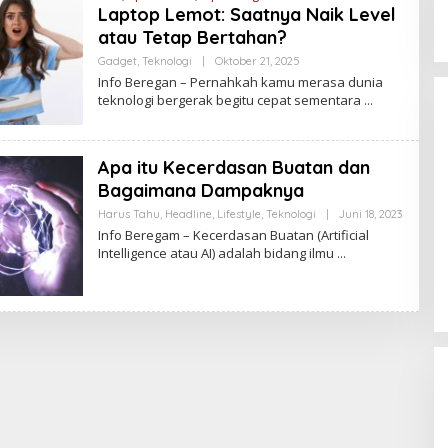
Laptop Lemot: Saatnya Naik Level
atau Tetap Bertahan?
Gadget
,
Teknologi
|
Oktober 21, 2025
O
Palembang Raih UHC Awards 2026,
L
Info Beregan – Pernahkah kamu merasa dunia
E
Bukti Komitmen Pelayanan
teknologi bergerak begitu cepat sementara
H
Kesehatan Merata
Di Health, Nasional, SUMSEL
|
Januari 28, 2026
P
U
T
R
Apa itu Kecerdasan Buatan dan
A
Bagaimana Dampaknya
S
E
Harus Tahu
,
Headline
,
Lifestyle
,
Teknologi
|
Juni 18, 2023
O
N
L
T
Info Beregam – Kecerdasan Buatan (Artificial
E
O
Intelligence atau AI) adalah bidang ilmu
H
S
A
A
D
M
I
N