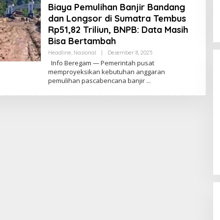
Biaya Pemulihan Banjir Bandang
dan Longsor di Sumatra Tembus
Rp51,82 Triliun, BNPB: Data Masih
Bisa Bertambah
Palembang Raih UHC Awards 2026,
Headline
,
Nasional
|
Desember 8, 2025
O
Bukti Komitmen Pelayanan
L
Info Beregam — Pemerintah pusat
Kesehatan Merata
E
Di Health, Nasional, SUMSEL
|
Januari 28, 2026
memproyeksikan kebutuhan anggaran
H
pemulihan pascabencana banjir
P
U
T
R
A
S
E
N
T
O
S
A