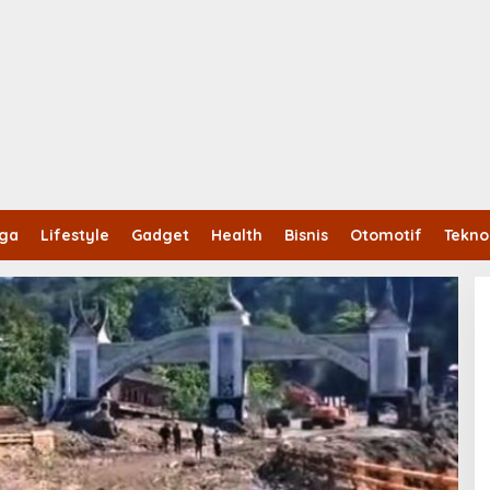
aga
Lifestyle
Gadget
Health
Bisnis
Otomotif
Tekno