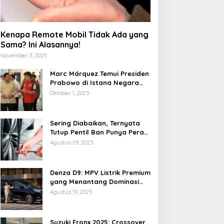
Kenapa Remote Mobil Tidak Ada yang
Sama? Ini Alasannya!
November 3, 2025
Marc Márquez Temui Presiden
Prabowo di Istana Negara
Jelang MotoGP Mandalika
Oktober 1, 2025
2025
Sering Diabaikan, Ternyata
Tutup Pentil Ban Punya Peran
Vital yang Mengejutkan
Agustus 29, 2025
edmi Pad 2 Pro: Tablet
POCO X8 Pro Resmi Hadir
remium Terjangkau
di Indonesia 2026: Masih
Denza D9: MPV Listrik Premium
engan Snapdragon 7S
Jadi Raja Performa di
yang Menantang Dominasi
en 4 dan Layar 12,1 Inci
Kelas 5 Jutaan?
Toyota Alphard
Agustus 19, 2025
20Hz
Suzuki Fronx 2025: Crossover