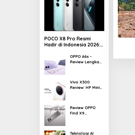
POCO X8 Pro Resmi
Hadir di Indonesia 2026:
Masih Jadi Raja
Performa di Kelas 5
OPPO A6x –
Review Lengkap
Jutaan?
HP Rp1 Jutaan
dengan Baterai
6500 mAh, Layar
Vivo X300
120 Hz &
Review: HP Mini
Snapdragon 685
dengan
Performa
Monster &
Review OPPO
Kamera 200MP,
Find X9
Ganas!!!
Indonesia –
Makin Kenceng,
Makin Badak,
Teknologi AI
Flagship OPPO