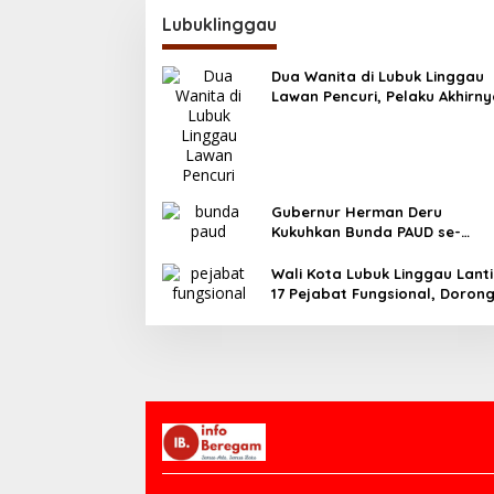
Lubuklinggau
Dua Wanita di Lubuk Linggau
Lawan Pencuri, Pelaku Akhirn
Tertangkap
Gubernur Herman Deru
Kukuhkan Bunda PAUD se-
Sumatera Selatan, Tegaskan
Pentingnya Deteksi Dini
Wali Kota Lubuk Linggau Lanti
Kecerdasan Anak
17 Pejabat Fungsional, Doron
Birokrasi Efisien dan Berorient
Pelayanan