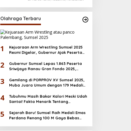
Bantuan Pendidikan hingga
Desember
Olahraga Terbaru
1
Kejuaraan Arm Wrestling Sumsel 2025
Resmi Digelar, Gubernur Ajak Peserta
Junjung Sportivitas
2
Gubernur Sumsel Lepas 1.863 Peserta
Sriwijaya Ranau Gran Fondo 2025,
Dorong Ekonomi & Wisata OKU Selatan
3
Gemilang di PORPROV XV Sumsel 2025,
Muba Juara Umum dengan 179 Medali
Emas
4
Tubuhmu Masih Bakar Kalori Meski Udah
Santai! Fakta Menarik Tentang
Afterburn Effect
5
Sejarah Baru! Sumsel Raih Medali Emas
Perdana Renang 100 M Gaya Bebas
PORNAS KORPRI 2025