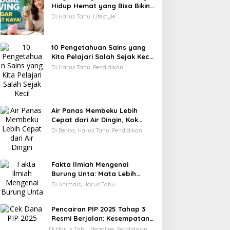
Hidup Hemat yang Bisa Bikin
Kamu Cepat Kaya
Di Harus Tahu, Lifestyle
10 Pengetahuan Sains yang
Kita Pelajari Salah Sejak Kecil
—Ini Faktanya!
Di Harus Tahu, Pendidikan
Air Panas Membeku Lebih
Cepat dari Air Dingin, Kok
Bisa? Ini Alasannya
Di Berita, Harus Tahu, Pendidikan
Fakta Ilmiah Mengenai
Burung Unta: Mata Lebih
Besar dari Otaknya
Di Animals, Harus Tahu
Pencairan PIP 2025 Tahap 3
Resmi Berjalan: Kesempatan
Terakhir Siswa Menerima
Di Harus Tahu, Headline, Pendidikan