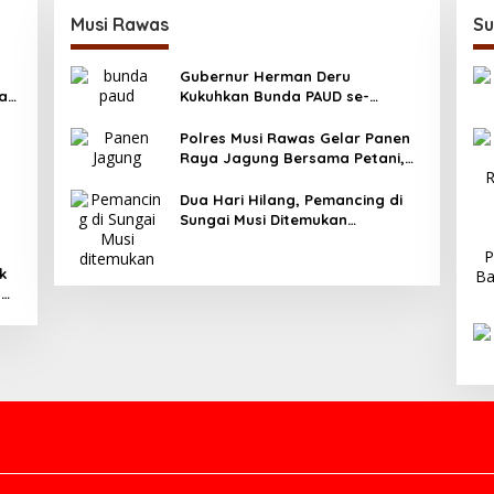
Musi Rawas
Su
Gubernur Herman Deru
ya
Kukuhkan Bunda PAUD se-
Sumatera Selatan, Tegaskan
Pentingnya Deteksi Dini
Polres Musi Rawas Gelar Panen
Kecerdasan Anak
Raya Jagung Bersama Petani,
Dukung Swasembada Pangan
2025
Dua Hari Hilang, Pemancing di
Sungai Musi Ditemukan
Meninggal Dunia
k
g
asi