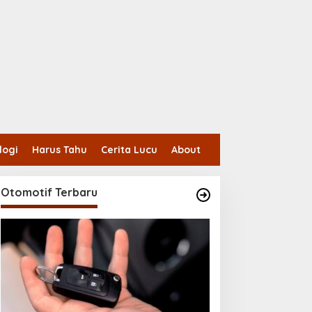
logi
Harus Tahu
Cerita Lucu
About
Otomotif Terbaru