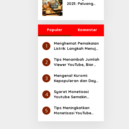
2025: Peluang
yang Serius
Besar untuk
UMKM dan
Ekonomi Digital
Populer
Komentar
Menghemat Pemakaian
1
Listrik: Langkah Menuju
Lingkungan yang Lebih
Ramah
Tips Menambah Jumlah
2
Viewer YouTube, Biar
Makin Cuan
Mengenal Kuromi:
3
Kepopuleran dan Daya
Tarik Karakter Sanrio
Syarat Monetisasi
4
Youtube Semakin
Gampang, Cek Disini
Tips Meningkatkan
5
Monetisasi YouTube
dengan Cepat