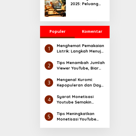
2025: Peluang
yang Serius
Besar untuk
UMKM dan
Ekonomi Digital
Populer
Komentar
Menghemat Pemakaian
1
Listrik: Langkah Menuju
Lingkungan yang Lebih
Ramah
Tips Menambah Jumlah
2
Viewer YouTube, Biar
Makin Cuan
Mengenal Kuromi:
3
Kepopuleran dan Daya
Tarik Karakter Sanrio
Syarat Monetisasi
4
Youtube Semakin
Gampang, Cek Disini
Tips Meningkatkan
5
Monetisasi YouTube
dengan Cepat