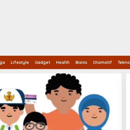
aga
Lifestyle
Gadget
Health
Bisnis
Otomotif
Tekno