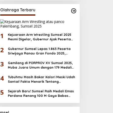
Olahraga Terbaru
1
Kejuaraan Arm Wrestling Sumsel 2025
Resmi Digelar, Gubernur Ajak Peserta
Junjung Sportivitas
2
Gubernur Sumsel Lepas 1.863 Peserta
Sriwijaya Ranau Gran Fondo 2025,
Dorong Ekonomi & Wisata OKU Selatan
3
Gemilang di PORPROV XV Sumsel 2025,
Muba Juara Umum dengan 179 Medali
Emas
4
Tubuhmu Masih Bakar Kalori Meski Udah
Santai! Fakta Menarik Tentang
Afterburn Effect
5
Sejarah Baru! Sumsel Raih Medali Emas
Perdana Renang 100 M Gaya Bebas
PORNAS KORPRI 2025
msel