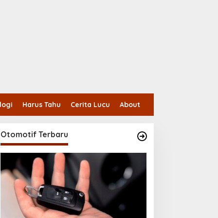
logi
Harus Tahu
Cerita Lucu
About
Otomotif Terbaru