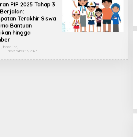
ran PIP 2025 Tahap 3
Berjalan:
patan Terakhir Siswa
ima Bantuan
Palembang Raih UHC Awards 2026,
ikan hingga
Bukti Komitmen Pelayanan
ber
Kesehatan Merata
Di Health, Nasional, SUMSEL
|
Januari 28, 2026
u
,
Headline
,
n
|
November 16, 2025
O
L
E
H
P
U
T
R
A
S
E
N
T
O
S
A