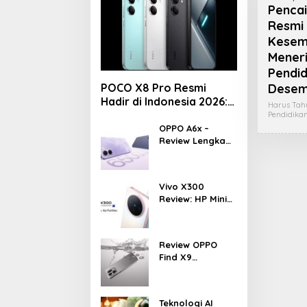
Pencai
Resmi 
Kesem
Mener
Pendid
POCO X8 Pro Resmi
Desem
Hadir di Indonesia 2026:
Harus Tah
Masih Jadi Raja
Pendidika
Performa di Kelas 5
OPPO A6x –
Review Lengkap
Jutaan?
HP Rp1 Jutaan
dengan Baterai
6500 mAh, Layar
Vivo X300
120 Hz &
Review: HP Mini
Snapdragon 685
dengan
Performa
Monster &
Review OPPO
Kamera 200MP,
Find X9
Ganas!!!
Indonesia –
Makin Kenceng,
Makin Badak,
Teknologi AI
Flagship OPPO