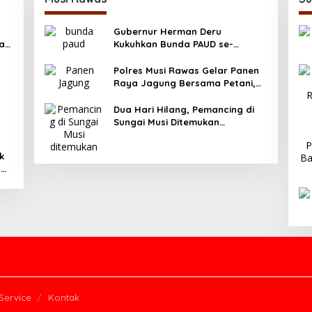
Gubernur Herman Deru
ya
Kukuhkan Bunda PAUD se-
Sumatera Selatan, Tegaskan
Pentingnya Deteksi Dini
Polres Musi Rawas Gelar Panen
Kecerdasan Anak
Raya Jagung Bersama Petani,
Dukung Swasembada Pangan
2025
Dua Hari Hilang, Pemancing di
Sungai Musi Ditemukan
Meninggal Dunia
k
g
asi
Service
Kontak