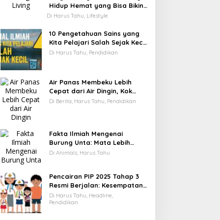
Hidup Hemat yang Bisa Bikin
Kamu Cepat Kaya
Di Harus Tahu, Lifestyle
10 Pengetahuan Sains yang
Kita Pelajari Salah Sejak Kecil
—Ini Faktanya!
Di Harus Tahu, Pendidikan
Air Panas Membeku Lebih
Cepat dari Air Dingin, Kok
Bisa? Ini Alasannya
Di Berita, Harus Tahu, Pendidikan
Fakta Ilmiah Mengenai
Burung Unta: Mata Lebih
Besar dari Otaknya
Di Animals, Harus Tahu
Pencairan PIP 2025 Tahap 3
Resmi Berjalan: Kesempatan
Terakhir Siswa Menerima
Di Harus Tahu, Headline,
Bantuan Pendidikan hingga
Pendidikan
Desember