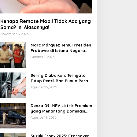
Kenapa Remote Mobil Tidak Ada yang
Sama? Ini Alasannya!
November 3, 2025
Marc Márquez Temui Presiden
Prabowo di Istana Negara
Jelang MotoGP Mandalika
Oktober 1, 2025
2025
Sering Diabaikan, Ternyata
Tutup Pentil Ban Punya Peran
Vital yang Mengejutkan
Agustus 29, 2025
edmi Pad 2 Pro: Tablet
POCO X8 Pro Resmi Hadir
remium Terjangkau
di Indonesia 2026: Masih
Denza D9: MPV Listrik Premium
engan Snapdragon 7S
Jadi Raja Performa di
yang Menantang Dominasi
en 4 dan Layar 12,1 Inci
Kelas 5 Jutaan?
Toyota Alphard
Agustus 19, 2025
20Hz
Suzuki Fronx 2025: Crossover