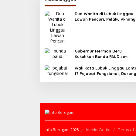
Dua Wanita di Lubuk Linggau
Lawan Pencuri, Pelaku Akhirn
Tertangkap
Gubernur Herman Deru
Kukuhkan Bunda PAUD se-
Sumatera Selatan, Tegaskan
Pentingnya Deteksi Dini
Wali Kota Lubuk Linggau Lanti
Kecerdasan Anak
17 Pejabat Fungsional, Doron
Birokrasi Efisien dan Berorient
Pelayanan
Info Beregam 2025
Indeks Berita
Terms of 