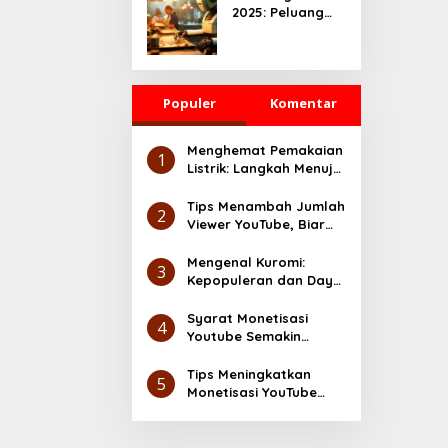
2025: Peluang
yang Serius
Besar untuk
UMKM dan
Ekonomi Digital
Populer
Komentar
Menghemat Pemakaian
1
Listrik: Langkah Menuju
Lingkungan yang Lebih
Ramah
Tips Menambah Jumlah
2
Viewer YouTube, Biar
Makin Cuan
Mengenal Kuromi:
3
Kepopuleran dan Daya
Tarik Karakter Sanrio
Syarat Monetisasi
4
Youtube Semakin
Gampang, Cek Disini
Tips Meningkatkan
5
Monetisasi YouTube
dengan Cepat