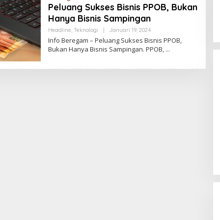
Peluang Sukses Bisnis PPOB, Bukan
Hanya Bisnis Sampingan
Headline
,
Teknologi
|
Januari 19, 2024
O
L
Info Beregam – Peluang Sukses Bisnis PPOB,
E
Palembang Raih UHC Awards 2026,
Bukan Hanya Bisnis Sampingan. PPOB,
H
Bukti Komitmen Pelayanan
P
U
Kesehatan Merata
Di Health, Nasional, SUMSEL
|
Januari 28, 2026
T
R
A
S
E
N
T
O
S
A