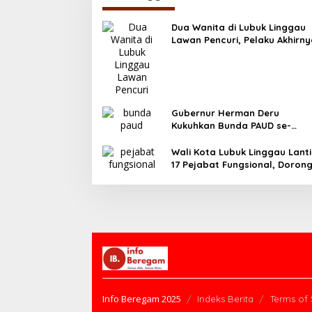
Dua Wanita di Lubuk Linggau
Lawan Pencuri, Pelaku Akhirn
Tertangkap
Gubernur Herman Deru
Kukuhkan Bunda PAUD se-
Sumatera Selatan, Tegaskan
Pentingnya Deteksi Dini
Wali Kota Lubuk Linggau Lanti
Kecerdasan Anak
17 Pejabat Fungsional, Doron
Birokrasi Efisien dan Berorient
Pelayanan
Info Beregam 2025
Indeks Berita
Terms of 