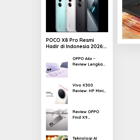
POCO X8 Pro Resmi
Hadir di Indonesia 2026:
Masih Jadi Raja
Performa di Kelas 5
OPPO A6x –
Review Lengkap
Jutaan?
HP Rp1 Jutaan
dengan Baterai
6500 mAh, Layar
Vivo X300
120 Hz &
Review: HP Mini
Snapdragon 685
dengan
Performa
Monster &
Review OPPO
Kamera 200MP,
Find X9
Ganas!!!
Indonesia –
Makin Kenceng,
Makin Badak,
Teknologi AI
Flagship OPPO