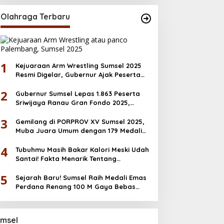
Desember
Olahraga Terbaru
1
Kejuaraan Arm Wrestling Sumsel 2025
Resmi Digelar, Gubernur Ajak Peserta
Junjung Sportivitas
2
Gubernur Sumsel Lepas 1.863 Peserta
Sriwijaya Ranau Gran Fondo 2025,
Dorong Ekonomi & Wisata OKU Selatan
3
Gemilang di PORPROV XV Sumsel 2025,
Muba Juara Umum dengan 179 Medali
Emas
4
Tubuhmu Masih Bakar Kalori Meski Udah
Santai! Fakta Menarik Tentang
Afterburn Effect
5
Sejarah Baru! Sumsel Raih Medali Emas
Perdana Renang 100 M Gaya Bebas
PORNAS KORPRI 2025
msel