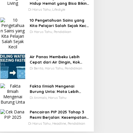
Hidup Hemat yang Bisa Bikin
Kamu Cepat Kaya
Di Harus Tahu, Lifestyle
10 Pengetahuan Sains yang
Kita Pelajari Salah Sejak Kecil
—Ini Faktanya!
Di Harus Tahu, Pendidikan
Air Panas Membeku Lebih
Cepat dari Air Dingin, Kok
Bisa? Ini Alasannya
Di Berita, Harus Tahu, Pendidikan
Fakta Ilmiah Mengenai
Burung Unta: Mata Lebih
Besar dari Otaknya
Di Animals, Harus Tahu
Pencairan PIP 2025 Tahap 3
Resmi Berjalan: Kesempatan
Terakhir Siswa Menerima
Di Harus Tahu, Headline, Pendidikan
Bantuan Pendidikan hingga