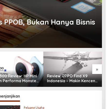
s PPOB, Bukan Hanya Bisnis
»
300 Review: HP Mini
Review OPPO Find X9
R
 Performa Monster
Indonesia – Makin Kenceng,
P
ra 200MP, Ganas!!!
Makin Badak, Flagship
d
OPPO yang Serius
G
1
menjanjikan
Peluang Usaha