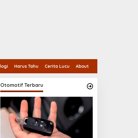
logi
Harus Tahu
Cerita Lucu
About
Otomotif Terbaru