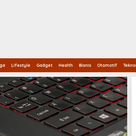
aga
Lifestyle
Gadget
Health
Bisnis
Otomotif
Tekno