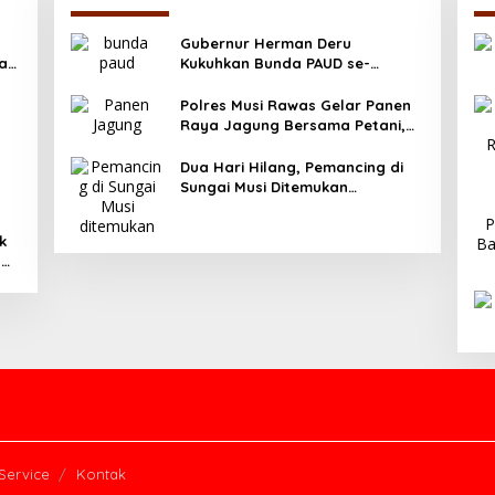
Gubernur Herman Deru
ya
Kukuhkan Bunda PAUD se-
Sumatera Selatan, Tegaskan
Pentingnya Deteksi Dini
Polres Musi Rawas Gelar Panen
Kecerdasan Anak
Raya Jagung Bersama Petani,
Dukung Swasembada Pangan
2025
Dua Hari Hilang, Pemancing di
Sungai Musi Ditemukan
Meninggal Dunia
k
g
asi
Service
Kontak