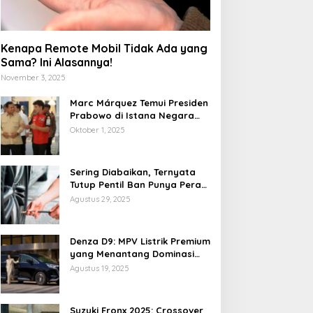
Kenapa Remote Mobil Tidak Ada yang
Sama? Ini Alasannya!
November 3, 2025
Marc Márquez Temui Presiden
Prabowo di Istana Negara
Jelang MotoGP Mandalika
Oktober 1, 2025
2025
Sering Diabaikan, Ternyata
Tutup Pentil Ban Punya Peran
Vital yang Mengejutkan
Agustus 29, 2025
edmi Pad 2 Pro: Tablet
POCO X8 Pro Resmi Hadir
remium Terjangkau
di Indonesia 2026: Masih
Denza D9: MPV Listrik Premium
engan Snapdragon 7S
Jadi Raja Performa di
yang Menantang Dominasi
en 4 dan Layar 12,1 Inci
Kelas 5 Jutaan?
Toyota Alphard
Agustus 19, 2025
20Hz
Suzuki Fronx 2025: Crossover