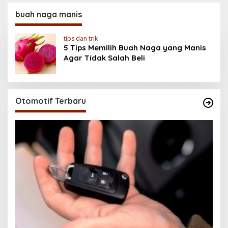
Baterai 6500 mAh,
200MP, Ganas!!!
Layar 120 Hz &
buah naga manis
Snapdragon 685
tips dan trik
5 Tips Memilih Buah Naga yang Manis
Agar Tidak Salah Beli
Otomotif Terbaru