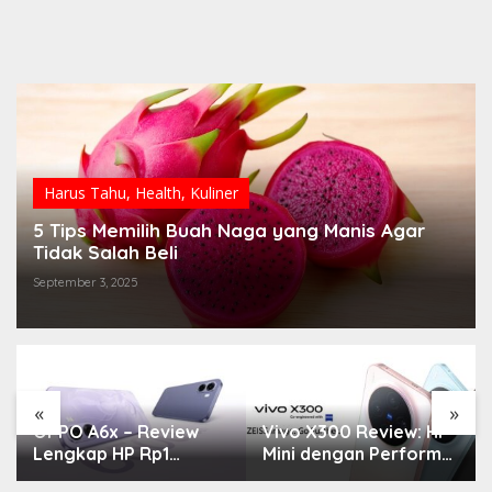
Harus Tahu
,
Health
,
Kuliner
5 Tips Memilih Buah Naga yang Manis Agar
Tidak Salah Beli
September 3, 2025
«
»
OPPO A6x – Review
Vivo X300 Review: HP
Lengkap HP Rp1
Mini dengan Performa
Jutaan dengan
Monster & Kamera