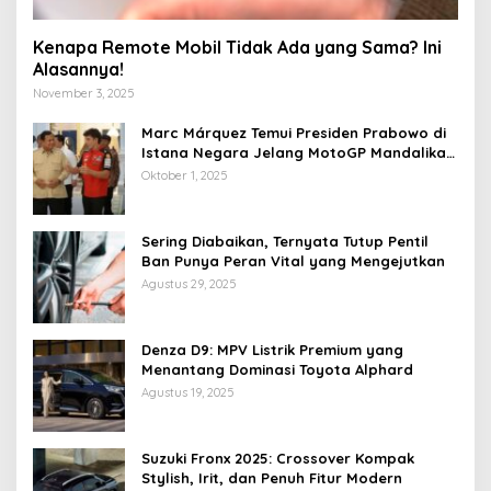
Kenapa Remote Mobil Tidak Ada yang Sama? Ini
Alasannya!
November 3, 2025
Marc Márquez Temui Presiden Prabowo di
Istana Negara Jelang MotoGP Mandalika
2025
Oktober 1, 2025
Sering Diabaikan, Ternyata Tutup Pentil
Ban Punya Peran Vital yang Mengejutkan
Agustus 29, 2025
Denza D9: MPV Listrik Premium yang
Menantang Dominasi Toyota Alphard
Agustus 19, 2025
Suzuki Fronx 2025: Crossover Kompak
Stylish, Irit, dan Penuh Fitur Modern