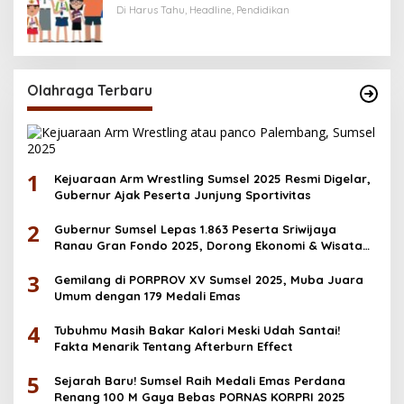
Menerima Bantuan Pendidikan hingga
Di Harus Tahu, Headline, Pendidikan
Desember
Olahraga Terbaru
1
Kejuaraan Arm Wrestling Sumsel 2025 Resmi Digelar,
Gubernur Ajak Peserta Junjung Sportivitas
2
Gubernur Sumsel Lepas 1.863 Peserta Sriwijaya
Ranau Gran Fondo 2025, Dorong Ekonomi & Wisata
OKU Selatan
3
Gemilang di PORPROV XV Sumsel 2025, Muba Juara
Umum dengan 179 Medali Emas
4
Tubuhmu Masih Bakar Kalori Meski Udah Santai!
Fakta Menarik Tentang Afterburn Effect
5
Sejarah Baru! Sumsel Raih Medali Emas Perdana
Renang 100 M Gaya Bebas PORNAS KORPRI 2025