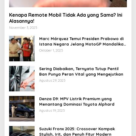
Kenapa Remote Mobil Tidak Ada yang Sama? Ini
Alasannya!
November 3, 2025
Marc Márquez Temui Presiden Prabowo di
Istana Negara Jelang MotoGP Mandalika
2025
Oktober 1, 2025
Sering Diabaikan, Ternyata Tutup Pentil
Ban Punya Peran Vital yang Mengejutkan
Agustus 29, 2025
Denza D9: MPV Listrik Premium yang
Menantang Dominasi Toyota Alphard
Agustus 19, 2025
Suzuki Fronx 2025: Crossover Kompak
Stylish, Irit, dan Penuh Fitur Modern