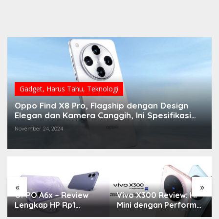
Gadget
,
Harus Tahu
,
Teknologi
Oppo Find X8 Pro, Flagship dengan Design
Elegan dan Kamera Canggih, Ini Spesifikasi
dan Harganya
November 24, 2024
«
»
OPPO A6x – Review
Vivo X300 Review: HP
Lengkap HP Rp1
Mini dengan Performa
Jutaan dengan
Monster & Kamera