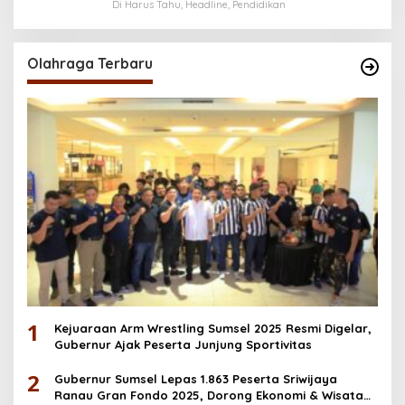
Menerima Bantuan Pendidikan hingga
Di Harus Tahu, Headline, Pendidikan
Desember
Olahraga Terbaru
1
Kejuaraan Arm Wrestling Sumsel 2025 Resmi Digelar,
Gubernur Ajak Peserta Junjung Sportivitas
2
Gubernur Sumsel Lepas 1.863 Peserta Sriwijaya
Ranau Gran Fondo 2025, Dorong Ekonomi & Wisata