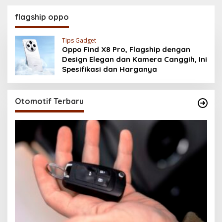
Baterai 6500 mAh,
200MP, Ganas!!!
Layar 120 Hz &
flagship oppo
Snapdragon 685
Tips Gadget
Oppo Find X8 Pro, Flagship dengan
Design Elegan dan Kamera Canggih, Ini
Spesifikasi dan Harganya
Otomotif Terbaru