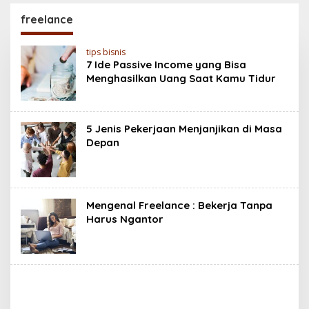
Baterai 6500 mAh,
200MP, Ganas!!!
Layar 120 Hz &
freelance
Snapdragon 685
tips bisnis
7 Ide Passive Income yang Bisa
Menghasilkan Uang Saat Kamu Tidur
5 Jenis Pekerjaan Menjanjikan di Masa
Depan
Mengenal Freelance : Bekerja Tanpa
Harus Ngantor