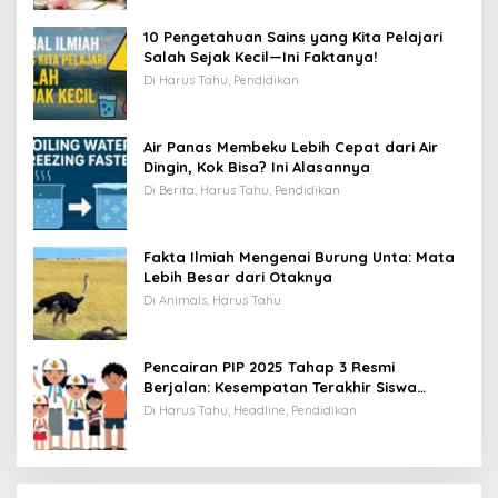
10 Pengetahuan Sains yang Kita Pelajari
Salah Sejak Kecil—Ini Faktanya!
Di Harus Tahu, Pendidikan
Air Panas Membeku Lebih Cepat dari Air
Dingin, Kok Bisa? Ini Alasannya
Di Berita, Harus Tahu, Pendidikan
Fakta Ilmiah Mengenai Burung Unta: Mata
Lebih Besar dari Otaknya
Di Animals, Harus Tahu
Pencairan PIP 2025 Tahap 3 Resmi
Berjalan: Kesempatan Terakhir Siswa
Menerima Bantuan Pendidikan hingga
Di Harus Tahu, Headline, Pendidikan
Desember