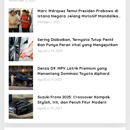
November 3, 2025
Marc Márquez Temui Presiden Prabowo di
Istana Negara Jelang MotoGP Mandalika
2025
Oktober 1, 2025
Sering Diabaikan, Ternyata Tutup Pentil
Ban Punya Peran Vital yang Mengejutkan
Agustus 29, 2025
Denza D9: MPV Listrik Premium yang
Menantang Dominasi Toyota Alphard
Agustus 19, 2025
Suzuki Fronx 2025: Crossover Kompak
Stylish, Irit, dan Penuh Fitur Modern
Agustus 15, 2025
Tubuhmu Masih Bakar Kalori Meski Udah