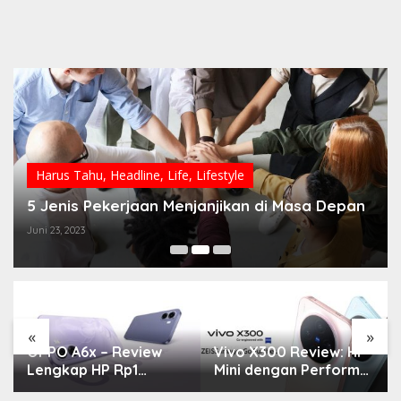
Harus Tahu
,
Headline
,
Life
,
Lifestyle
5 Jenis Pekerjaan Menjanjikan di Masa Depan
Juni 23, 2023
«
»
OPPO A6x – Review
Vivo X300 Review: HP
Lengkap HP Rp1
Mini dengan Performa
Jutaan dengan
Monster & Kamera