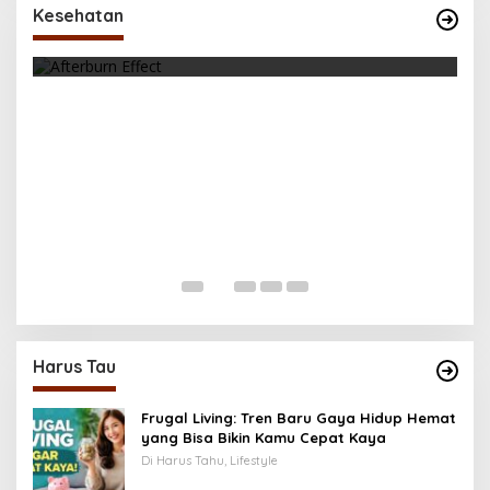
Santai! Fakta Menarik Tentang Afterburn
Kesehatan
Effect
Di Health, Olahraga
|
Oktober 31, 2025
K
M
Di 
Harus Tau
Frugal Living: Tren Baru Gaya Hidup Hemat
yang Bisa Bikin Kamu Cepat Kaya
Di Harus Tahu, Lifestyle