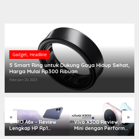
Gadget
,
Headline
5 Smart Ring untuk Dukung Gaya Hidup Sehat,
Harga Mulai Rp300 Ribuan
Februari 20, 2025
«
»
OPPO A6x – Review
Vivo X300 Review: HP
Lengkap HP Rp1
Mini dengan Performa
Jutaan dengan
Monster & Kamera