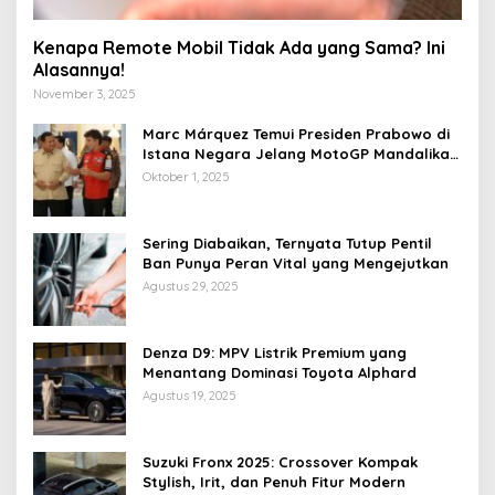
Kenapa Remote Mobil Tidak Ada yang Sama? Ini
Alasannya!
November 3, 2025
Marc Márquez Temui Presiden Prabowo di
Istana Negara Jelang MotoGP Mandalika
2025
Oktober 1, 2025
Sering Diabaikan, Ternyata Tutup Pentil
Ban Punya Peran Vital yang Mengejutkan
Agustus 29, 2025
Denza D9: MPV Listrik Premium yang
Menantang Dominasi Toyota Alphard
Agustus 19, 2025
Suzuki Fronx 2025: Crossover Kompak
Stylish, Irit, dan Penuh Fitur Modern