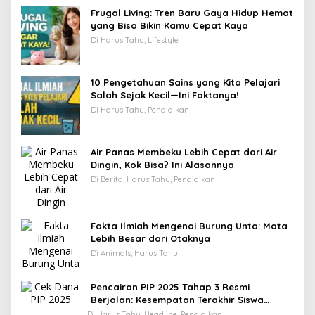
Frugal Living: Tren Baru Gaya Hidup Hemat
yang Bisa Bikin Kamu Cepat Kaya
Di Harus Tahu, Lifestyle
10 Pengetahuan Sains yang Kita Pelajari
Salah Sejak Kecil—Ini Faktanya!
Di Harus Tahu, Pendidikan
Air Panas Membeku Lebih Cepat dari Air
Dingin, Kok Bisa? Ini Alasannya
Di Berita, Harus Tahu, Pendidikan
Fakta Ilmiah Mengenai Burung Unta: Mata
Lebih Besar dari Otaknya
Di Animals, Harus Tahu
Pencairan PIP 2025 Tahap 3 Resmi
Berjalan: Kesempatan Terakhir Siswa
Menerima Bantuan Pendidikan hingga
Di Harus Tahu, Headline, Pendidikan