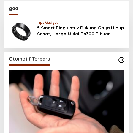
Baterai 6500 mAh,
200MP, Ganas!!!
Layar 120 Hz &
gad
Snapdragon 685
Tips Gadget
5 Smart Ring untuk Dukung Gaya Hidup
Sehat, Harga Mulai Rp300 Ribuan
Otomotif Terbaru