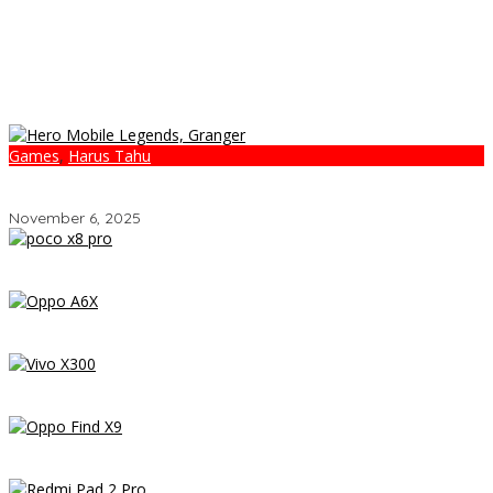
Games
,
Harus Tahu
5 Hero Mobile Legends Paling Ditakuti Season Terbaru: Siapa
yang Harus Kamu Ban?
November 6, 2025
POCO X8 Pro Resmi Hadir di Indonesia 2026: Masih Jadi Raja
Performa di Kelas 5 Jutaan?
OPPO A6x – Review Lengkap HP Rp1 Jutaan dengan Baterai
6500 mAh, Layar 120 Hz & Snapdragon 685
Vivo X300 Review: HP Mini dengan Performa Monster & Kamera
200MP, Ganas!!!
Review OPPO Find X9 Indonesia – Makin Kenceng, Makin Badak,
Flagship OPPO yang Serius