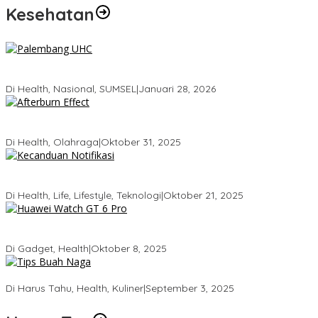
Kesehatan
Palembang Raih UHC Awards 2026, Bukti Komitmen Pelayanan
Kesehatan Merata
Di Health, Nasional, SUMSEL
|
Januari 28, 2026
Tubuhmu Masih Bakar Kalori Meski Udah Santai! Fakta Menarik
Tentang Afterburn Effect
Di Health, Olahraga
|
Oktober 31, 2025
Kecanduan Notifikasi: Saat Dunia Digital Mulai Mengatur Hidup
Kita
Di Health, Life, Lifestyle, Teknologi
|
Oktober 21, 2025
Huawei Watch GT 6 Pro: Smartwatch Tercerdas dengan Baterai
21 Hari dan Desain Titanium
Di Gadget, Health
|
Oktober 8, 2025
5 Tips Memilih Buah Naga yang Manis Agar Tidak Salah Beli
Di Harus Tahu, Health, Kuliner
|
September 3, 2025