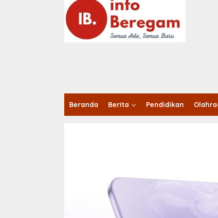
o
n
t
e
n
Beranda
Berita
Pendidikan
Olahr