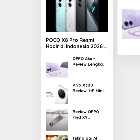
POCO X8 Pro Resmi
Hadir di Indonesia 2026:
Masih Jadi Raja
Performa di Kelas 5
OPPO A6x –
Review Lengkap
Jutaan?
HP Rp1 Jutaan
dengan Baterai
6500 mAh, Layar
Vivo X300
120 Hz &
Review: HP Mini
Snapdragon 685
dengan
Performa
Monster &
Review OPPO
Kamera 200MP,
Find X9
Ganas!!!
Indonesia –
Makin Kenceng,
Makin Badak,
Teknologi AI
Flagship OPPO