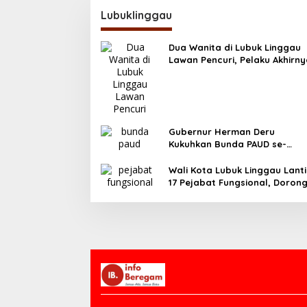
Lubuklinggau
Dua Wanita di Lubuk Linggau
Lawan Pencuri, Pelaku Akhirn
Tertangkap
Gubernur Herman Deru
Kukuhkan Bunda PAUD se-
Sumatera Selatan, Tegaskan
Pentingnya Deteksi Dini
Wali Kota Lubuk Linggau Lanti
Kecerdasan Anak
17 Pejabat Fungsional, Doron
Birokrasi Efisien dan Berorient
Pelayanan