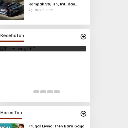
Kompak Stylish, Irit, dan
Penuh Fitur Modern
Agustus 15, 2025
Kesehatan
Kecanduan Notifi
Tubuhmu Masih Bakar Kalori Meski
Digital Mulai Me
Udah Santai! Fakta Menarik
Di Health, Life, Lifestyle,
Tentang Afterburn Effect
Di Health, Olahraga
|
Oktober 31, 2025
2025
Harus Tau
Frugal Living: Tren Baru Gaya