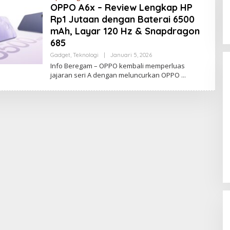
OPPO A6x – Review Lengkap HP
Rp1 Jutaan dengan Baterai 6500
mAh, Layar 120 Hz & Snapdragon
685
Palembang Raih UHC Awards 2026,
Gadget
,
Teknologi
|
Januari 5, 2026
O
Bukti Komitmen Pelayanan
L
Info Beregam – OPPO kembali memperluas
Kesehatan Merata
E
Di Health, Nasional, SUMSEL
|
Januari 28, 2026
jajaran seri A dengan meluncurkan OPPO
H
P
U
T
R
A
S
E
N
T
O
S
A