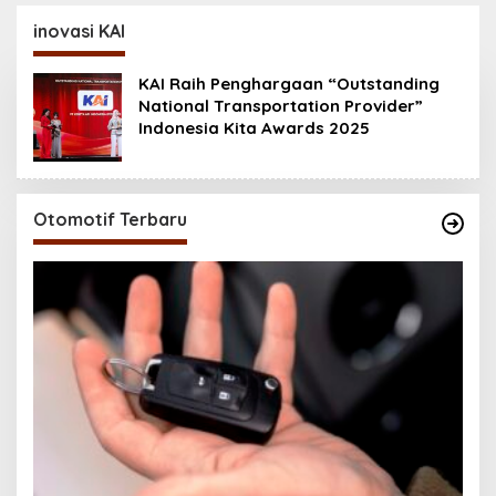
Baterai 6500 mAh,
200MP, Ganas!!!
Layar 120 Hz &
inovasi KAI
Snapdragon 685
KAI Raih Penghargaan “Outstanding
National Transportation Provider”
Indonesia Kita Awards 2025
Otomotif Terbaru