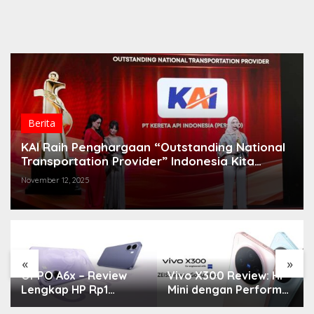
Berita
KAI Raih Penghargaan “Outstanding National
Transportation Provider” Indonesia Kita
Awards 2025
November 12, 2025
«
»
OPPO A6x – Review
Vivo X300 Review: HP
Lengkap HP Rp1
Mini dengan Performa
Jutaan dengan
Monster & Kamera