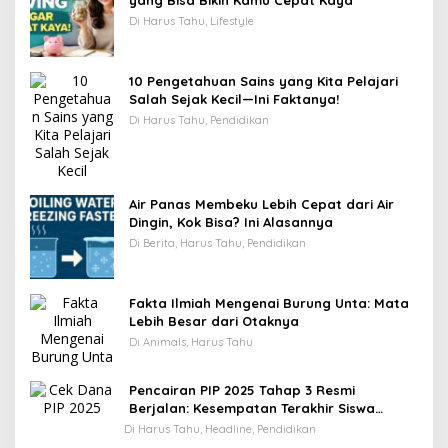
yang Bisa Bikin Kamu Cepat Kaya
Di Harus Tahu, Lifestyle
10 Pengetahuan Sains yang Kita Pelajari
Salah Sejak Kecil—Ini Faktanya!
Di Harus Tahu, Pendidikan
Air Panas Membeku Lebih Cepat dari Air
Dingin, Kok Bisa? Ini Alasannya
Di Berita, Harus Tahu, Pendidikan
Fakta Ilmiah Mengenai Burung Unta: Mata
Lebih Besar dari Otaknya
Di Animals, Harus Tahu
Pencairan PIP 2025 Tahap 3 Resmi
Berjalan: Kesempatan Terakhir Siswa
Menerima Bantuan Pendidikan hingga
Di Harus Tahu, Headline, Pendidikan
Desember