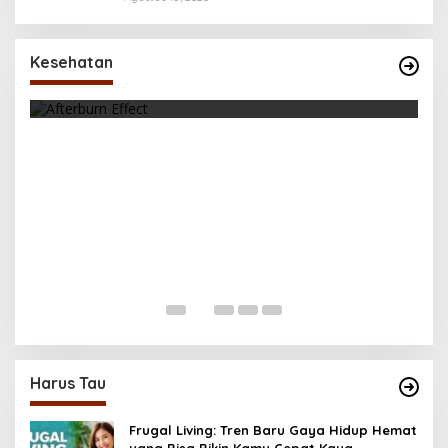
Tubuhmu Masih Bakar Kalori Meski Udah
Santai! Fakta Menarik Tentang Afterburn
Kesehatan
Effect
Di Health, Olahraga
|
Oktober 31, 2025
K
M
Di 
Harus Tau
Frugal Living: Tren Baru Gaya Hidup Hemat