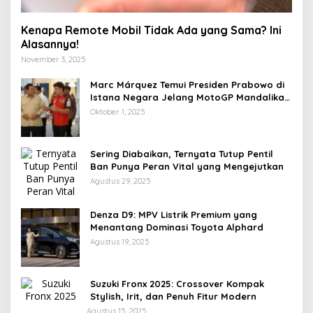
Kenapa Remote Mobil Tidak Ada yang Sama? Ini
Alasannya!
November 3, 2025
Marc Márquez Temui Presiden Prabowo di
Istana Negara Jelang MotoGP Mandalika
2025
Oktober 1, 2025
Sering Diabaikan, Ternyata Tutup Pentil
Ban Punya Peran Vital yang Mengejutkan
Agustus 29, 2025
Denza D9: MPV Listrik Premium yang
Menantang Dominasi Toyota Alphard
Agustus 19, 2025
Suzuki Fronx 2025: Crossover Kompak
Stylish, Irit, dan Penuh Fitur Modern
Agustus 15, 2025