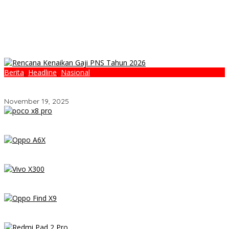
Berita
,
Headline
,
Nasional
Pemerintah Bahas Rencana Kenaikan Gaji PNS Tahun 2026,
MenPAN-RB Sudah Surati Menkeu
November 19, 2025
POCO X8 Pro Resmi Hadir di Indonesia 2026: Masih Jadi Raja
Performa di Kelas 5 Jutaan?
OPPO A6x – Review Lengkap HP Rp1 Jutaan dengan Baterai
6500 mAh, Layar 120 Hz & Snapdragon 685
Vivo X300 Review: HP Mini dengan Performa Monster & Kamera
200MP, Ganas!!!
Review OPPO Find X9 Indonesia – Makin Kenceng, Makin Badak,
Flagship OPPO yang Serius