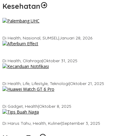
Kesehatan
Palembang Raih UHC Awards 2026, Bukti Komitmen Pelayanan
Kesehatan Merata
Di Health, Nasional, SUMSEL
|
Januari 28, 2026
Tubuhmu Masih Bakar Kalori Meski Udah Santai! Fakta Menarik
Tentang Afterburn Effect
Di Health, Olahraga
|
Oktober 31, 2025
Kecanduan Notifikasi: Saat Dunia Digital Mulai Mengatur Hidup
Kita
Di Health, Life, Lifestyle, Teknologi
|
Oktober 21, 2025
Huawei Watch GT 6 Pro: Smartwatch Tercerdas dengan Baterai
21 Hari dan Desain Titanium
Di Gadget, Health
|
Oktober 8, 2025
5 Tips Memilih Buah Naga yang Manis Agar Tidak Salah Beli
Di Harus Tahu, Health, Kuliner
|
September 3, 2025