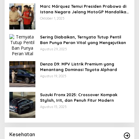
Marc Márquez Temui Presiden Prabowo di
Istana Negara Jelang MotoGP Mandalika
2025
Oktober 1, 2025
Sering Diabaikan, Ternyata Tutup Pentil
Ban Punya Peran Vital yang Mengejutkan
Agustus 29, 2025
Denza D9: MPV Listrik Premium yang
Menantang Dominasi Toyota Alphard
Agustus 19, 2025
Suzuki Fronx 2025: Crossover Kompak
Stylish, Irit, dan Penuh Fitur Modern
Agustus 15, 2025
Tubuhmu Masih Bakar Kalori Meski Udah
Santai! Fakta Menarik Tentang Afterburn
Kesehatan
Effect
Di Health, Olahraga
|
Oktober 31, 2025