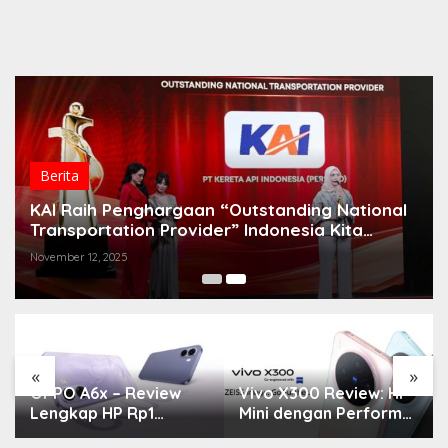
Berita
KAI Raih Penghargaan “Outstanding National
Transportation Provider” Indonesia Kita
Awards 2025
November 12, 2025
«
»
OPPO A6x – Review
Vivo X300 Review: HP
Lengkap HP Rp1
Mini dengan Performa
Jutaan dengan
Monster & Kamera