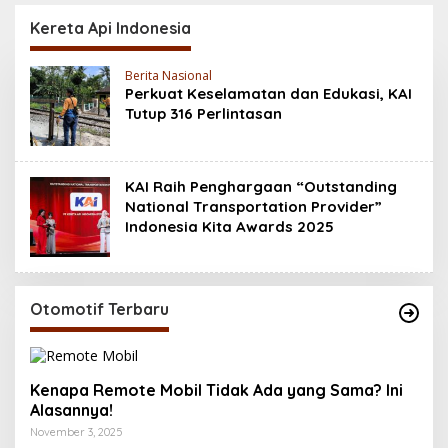
Baterai 6500 mAh,
200MP, Ganas!!!
Layar 120 Hz &
Kereta Api Indonesia
Snapdragon 685
Berita Nasional
Perkuat Keselamatan dan Edukasi, KAI
Tutup 316 Perlintasan
KAI Raih Penghargaan “Outstanding
National Transportation Provider”
Indonesia Kita Awards 2025
Otomotif Terbaru
Kenapa Remote Mobil Tidak Ada yang Sama? Ini
Alasannya!
November 3, 2025