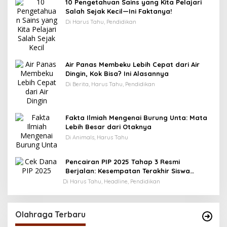
10 Pengetahuan Sains yang Kita Pelajari
Salah Sejak Kecil—Ini Faktanya!
Di Harus Tahu, Pendidikan
Air Panas Membeku Lebih Cepat dari Air
Dingin, Kok Bisa? Ini Alasannya
Di Berita, Harus Tahu, Pendidikan
Fakta Ilmiah Mengenai Burung Unta: Mata
Lebih Besar dari Otaknya
Di Animals, Harus Tahu
Pencairan PIP 2025 Tahap 3 Resmi
Berjalan: Kesempatan Terakhir Siswa
Menerima Bantuan Pendidikan hingga
Di Harus Tahu, Headline, Pendidikan
Desember
Olahraga Terbaru