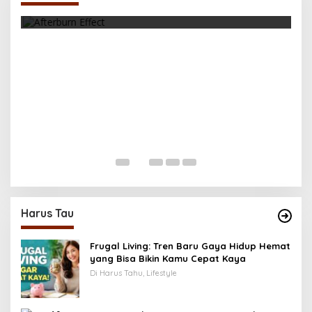
K
M
Di 
Harus Tau
Frugal Living: Tren Baru Gaya Hidup Hemat
yang Bisa Bikin Kamu Cepat Kaya
Di Harus Tahu, Lifestyle