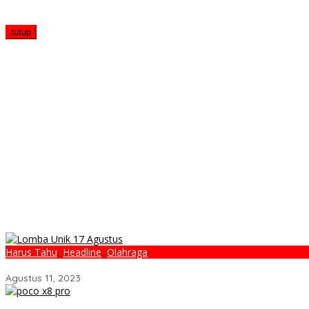
tutup
Harus Tahu
,
Headline
,
Olahraga
Lomba Unik 17 Agustus Ini Bikin Bapak-Bapak Bersedih
Agustus 11, 2023
POCO X8 Pro Resmi Hadir di Indonesia 2026: Masih Jadi Raja Perf