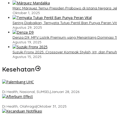
Marc Márquez Temui Presiden Prabowo di Istana Negara J
Oktober 1, 2025
Sering Diabaikan, Ternyata Tutup Pentil Ban Punya Peran V
Agustus 29, 2025
Denza D9: MPV Listrik Premium yang Menantang Dominasi T
Agustus 19, 2025
Suzuki Fronx 2025: Crossover Kompak Stylish, Irit, dan Penu
Agustus 15, 2025
Kesehatan
Palembang Raih UHC Awards 2026, Bukti Komitmen Pelayanan K
Di Health, Nasional, SUMSEL
|
Januari 28, 2026
Tubuhmu Masih Bakar Kalori Meski Udah Santai! Fakta Menarik Ten
Di Health, Olahraga
|
Oktober 31, 2025
Kecanduan Notifikasi: Saat Dunia Digital Mulai Mengatur Hidup Kit