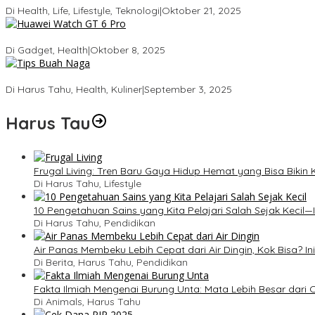
Di Health, Life, Lifestyle, Teknologi
|
Oktober 21, 2025
Huawei Watch GT 6 Pro: Smartwatch Tercerdas dengan Baterai 21
Di Gadget, Health
|
Oktober 8, 2025
5 Tips Memilih Buah Naga yang Manis Agar Tidak Salah Beli
Di Harus Tahu, Health, Kuliner
|
September 3, 2025
Harus Tau
Frugal Living: Tren Baru Gaya Hidup Hemat yang Bisa Biki
Di Harus Tahu, Lifestyle
10 Pengetahuan Sains yang Kita Pelajari Salah Sejak Kecil—I
Di Harus Tahu, Pendidikan
Air Panas Membeku Lebih Cepat dari Air Dingin, Kok Bisa? In
Di Berita, Harus Tahu, Pendidikan
Fakta Ilmiah Mengenai Burung Unta: Mata Lebih Besar dari
Di Animals, Harus Tahu