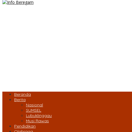
Beranda
Berita
Nasional
SUMSEL
Lubuklinggau
Musi Rawas
Pendidikan
Olahraga