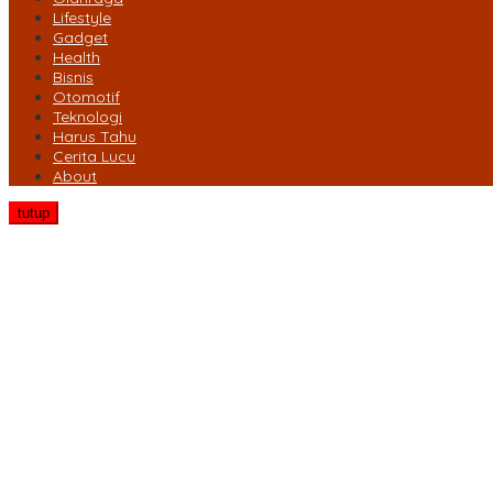
Lifestyle
Gadget
Health
Bisnis
Otomotif
Teknologi
Harus Tahu
Cerita Lucu
About
tutup