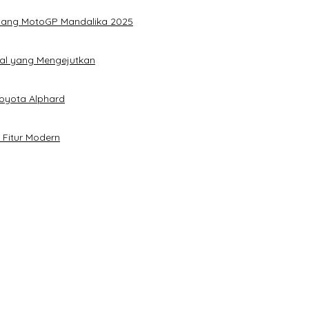
elang MotoGP Mandalika 2025
ital yang Mengejutkan
oyota Alphard
h Fitur Modern
esehatan Merata
tang Afterburn Effect
a