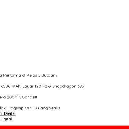
 mAh, Layar 120 Hz & Snapdragon 685
0MP, Ganas!!!
lagship OPPO yang Serius
S Gen 4 dan Layar 12,1 Inci 120Hz
a Performa di Kelas 5 Jutaan?
 6500 mAh, Layar 120 Hz & Snapdragon 685
ra 200MP, Ganas!!!
dak, Flagship OPPO yang Serius
igital