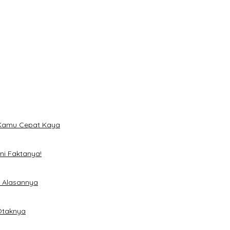
 Hari dan Desain Titanium
n Kamu Cepat Kaya
ni Faktanya!
i Alasannya
 Otaknya