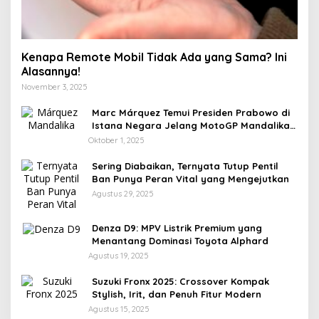
Kenapa Remote Mobil Tidak Ada yang Sama? Ini
Alasannya!
November 3, 2025
Marc Márquez Temui Presiden Prabowo di
Istana Negara Jelang MotoGP Mandalika
2025
Oktober 1, 2025
Sering Diabaikan, Ternyata Tutup Pentil
Ban Punya Peran Vital yang Mengejutkan
Agustus 29, 2025
Denza D9: MPV Listrik Premium yang
Menantang Dominasi Toyota Alphard
Agustus 19, 2025
Suzuki Fronx 2025: Crossover Kompak
Stylish, Irit, dan Penuh Fitur Modern
Agustus 15, 2025