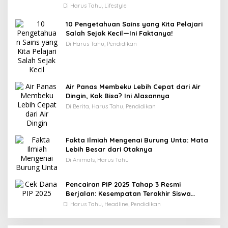
Di Harus Tahu, Lifestyle
10 Pengetahuan Sains yang Kita Pelajari
Salah Sejak Kecil—Ini Faktanya!
Di Harus Tahu, Pendidikan
Air Panas Membeku Lebih Cepat dari Air
Dingin, Kok Bisa? Ini Alasannya
Di Berita, Harus Tahu, Pendidikan
Fakta Ilmiah Mengenai Burung Unta: Mata
Lebih Besar dari Otaknya
Di Animals, Harus Tahu
Pencairan PIP 2025 Tahap 3 Resmi
Berjalan: Kesempatan Terakhir Siswa
Menerima Bantuan Pendidikan hingga
Di Harus Tahu, Headline, Pendidikan
Desember