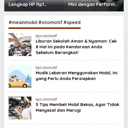
Lengkap HP Rp1
Mini dengan Performa
Jutaan dengan
Monster & Kamera
Baterai 6500 mAh,
200MP, Ganas!!!
Layar 120 Hz &
#mesinmobil #otomotif #speed
Snapdragon 685
tips otomotif
Liburan Sekolah Aman & Nyaman: Cek
8 Hal Ini pada Kendaraan Anda
Sebelum Berangkat!
tips otomotif
Mudik Lebaran Menggunakan Mobil, Ini
yang Perlu Anda Persiapkan
tips otomotif
5 Tips Membeli Mobil Bekas, Agar Tidak
Menyesal dan Merugi