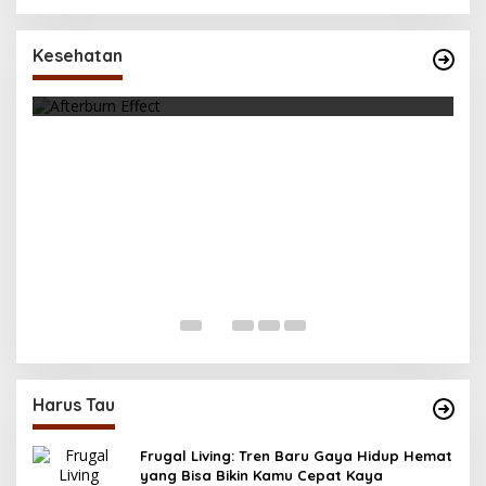
Tubuhmu Masih Bakar Kalori Meski Udah
Santai! Fakta Menarik Tentang Afterburn
Kesehatan
Effect
Di Health, Olahraga
|
Oktober 31, 2025
K
M
Di 
Harus Tau
Frugal Living: Tren Baru Gaya Hidup Hemat
yang Bisa Bikin Kamu Cepat Kaya