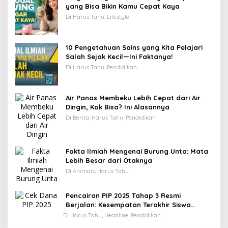
yang Bisa Bikin Kamu Cepat Kaya
Di Harus Tahu, Lifestyle
10 Pengetahuan Sains yang Kita Pelajari
Salah Sejak Kecil—Ini Faktanya!
Di Harus Tahu, Pendidikan
Air Panas Membeku Lebih Cepat dari Air
Dingin, Kok Bisa? Ini Alasannya
Di Berita, Harus Tahu, Pendidikan
Fakta Ilmiah Mengenai Burung Unta: Mata
Lebih Besar dari Otaknya
Di Animals, Harus Tahu
Pencairan PIP 2025 Tahap 3 Resmi
Berjalan: Kesempatan Terakhir Siswa
Menerima Bantuan Pendidikan hingga
Di Harus Tahu, Headline, Pendidikan
Desember