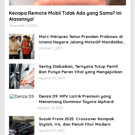
Kenapa Remote Mobil Tidak Ada yang Sama? Ini
Alasannya!
November 3, 2025
Marc Márquez Temui Presiden Prabowo di
Istana Negara Jelang MotoGP Mandalika
2025
Oktober 1, 2025
Sering Diabaikan, Ternyata Tutup Pentil
Ban Punya Peran Vital yang Mengejutkan
Agustus 29, 2025
Denza D9: MPV Listrik Premium yang
Menantang Dominasi Toyota Alphard
Agustus 19, 2025
Suzuki Fronx 2025: Crossover Kompak
Stylish, Irit, dan Penuh Fitur Modern
Agustus 15, 2025