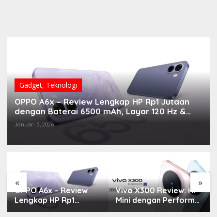
Gadget
,
Teknologi
OPPO A6x – Review Lengkap HP Rp1 Jutaan
dengan Baterai 6500 mAh, Layar 120 Hz &
Snapdragon 685
Januari 5, 2026
«
»
OPPO A6x – Review
Vivo X300 Review: HP
Lengkap HP Rp1
Mini dengan Performa
Jutaan dengan
Monster & Kamera