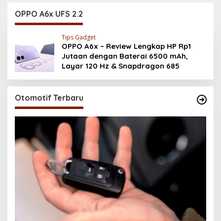
Baterai 6500 mAh,
200MP, Ganas!!!
Layar 120 Hz &
OPPO A6x UFS 2.2
Snapdragon 685
Tips Gadget
OPPO A6x – Review Lengkap HP Rp1
Jutaan dengan Baterai 6500 mAh,
Layar 120 Hz & Snapdragon 685
Otomotif Terbaru