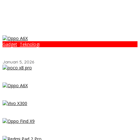
Gadget
,
Teknologi
OPPO A6x – Review Lengkap HP Rp1 Jutaan dengan Baterai
6500 mAh, Layar 120 Hz & Snapdragon 685
Januari 5, 2026
POCO X8 Pro Resmi Hadir di Indonesia 2026: Masih Jadi Raja
Performa di Kelas 5 Jutaan?
OPPO A6x – Review Lengkap HP Rp1 Jutaan dengan Baterai
6500 mAh, Layar 120 Hz & Snapdragon 685
Vivo X300 Review: HP Mini dengan Performa Monster & Kamera
200MP, Ganas!!!
Review OPPO Find X9 Indonesia – Makin Kenceng, Makin Badak,
Flagship OPPO yang Serius