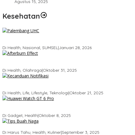
Agustus 15, 2025
Kesehatan
Palembang Raih UHC Awards 2026, Bukti Komitmen Pelayanan
Kesehatan Merata
Di Health, Nasional, SUMSEL
|
Januari 28, 2026
Tubuhmu Masih Bakar Kalori Meski Udah Santai! Fakta Menarik
Tentang Afterburn Effect
Di Health, Olahraga
|
Oktober 31, 2025
Kecanduan Notifikasi: Saat Dunia Digital Mulai Mengatur Hidup
Kita
Di Health, Life, Lifestyle, Teknologi
|
Oktober 21, 2025
Huawei Watch GT 6 Pro: Smartwatch Tercerdas dengan Baterai
21 Hari dan Desain Titanium
Di Gadget, Health
|
Oktober 8, 2025
5 Tips Memilih Buah Naga yang Manis Agar Tidak Salah Beli
Di Harus Tahu, Health, Kuliner
|
September 3, 2025