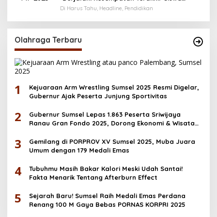
Menerima Bantuan Pendidikan hingga
Di Harus Tahu, Headline, Pendidikan
Desember
Olahraga Terbaru
1
Kejuaraan Arm Wrestling Sumsel 2025 Resmi Digelar,
Gubernur Ajak Peserta Junjung Sportivitas
2
Gubernur Sumsel Lepas 1.863 Peserta Sriwijaya
Ranau Gran Fondo 2025, Dorong Ekonomi & Wisata
OKU Selatan
3
Gemilang di PORPROV XV Sumsel 2025, Muba Juara
Umum dengan 179 Medali Emas
4
Tubuhmu Masih Bakar Kalori Meski Udah Santai!
Fakta Menarik Tentang Afterburn Effect
5
Sejarah Baru! Sumsel Raih Medali Emas Perdana
Renang 100 M Gaya Bebas PORNAS KORPRI 2025