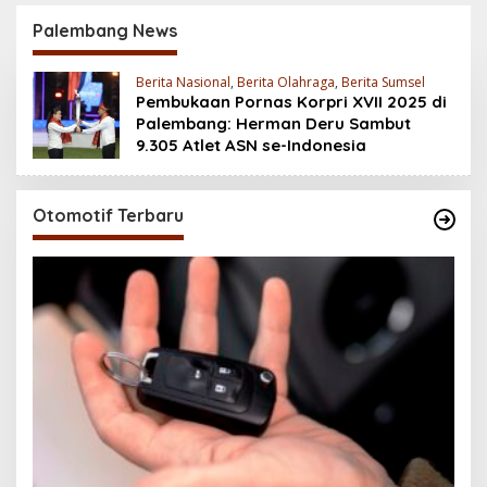
Baterai 6500 mAh,
200MP, Ganas!!!
Layar 120 Hz &
Palembang News
Snapdragon 685
Berita Nasional
,
Berita Olahraga
,
Berita Sumsel
Pembukaan Pornas Korpri XVII 2025 di
Palembang: Herman Deru Sambut
9.305 Atlet ASN se-Indonesia
Otomotif Terbaru