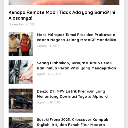
Kenapa Remote Mobil Tidak Ada yang Sama? Ini
Alasannya!
November 3, 2025
Marc Márquez Temui Presiden Prabowo di
Istana Negara Jelang MotoGP Mandalika
2025
Oktober 1, 2025
Sering Diabaikan, Ternyata Tutup Pentil
Ban Punya Peran Vital yang Mengejutkan
Agustus 29, 2025
Denza D9: MPV Listrik Premium yang
Menantang Dominasi Toyota Alphard
Agustus 19, 2025
Suzuki Fronx 2025: Crossover Kompak
Stylish, Irit, dan Penuh Fitur Modern