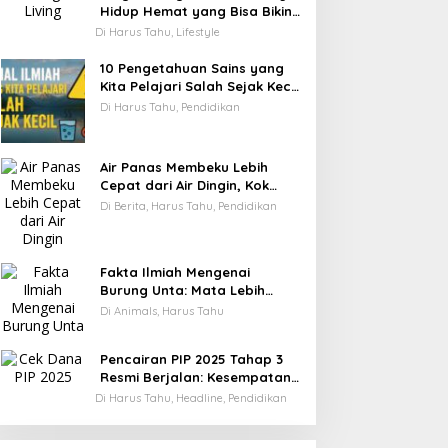
Hidup Hemat yang Bisa Bikin
Kamu Cepat Kaya
Di Harus Tahu, Lifestyle
10 Pengetahuan Sains yang
Kita Pelajari Salah Sejak Kecil
—Ini Faktanya!
Di Harus Tahu, Pendidikan
Air Panas Membeku Lebih
Cepat dari Air Dingin, Kok
Bisa? Ini Alasannya
Di Berita, Harus Tahu, Pendidikan
Fakta Ilmiah Mengenai
Burung Unta: Mata Lebih
Besar dari Otaknya
Di Animals, Harus Tahu
Pencairan PIP 2025 Tahap 3
Resmi Berjalan: Kesempatan
Terakhir Siswa Menerima
Di Harus Tahu, Headline, Pendidikan
Bantuan Pendidikan hingga
Desember