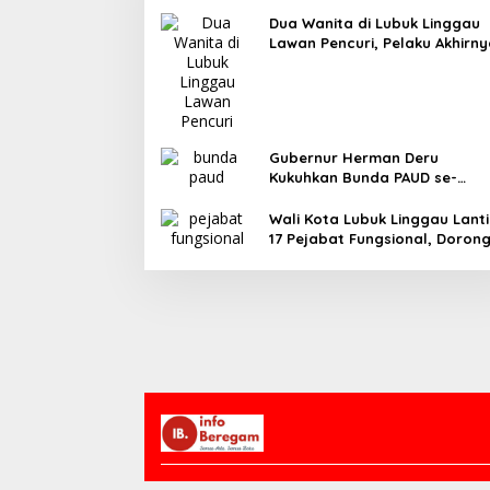
Dua Wanita di Lubuk Linggau
Lawan Pencuri, Pelaku Akhirn
Tertangkap
Gubernur Herman Deru
Kukuhkan Bunda PAUD se-
Sumatera Selatan, Tegaskan
Pentingnya Deteksi Dini
Wali Kota Lubuk Linggau Lanti
Kecerdasan Anak
17 Pejabat Fungsional, Doron
Birokrasi Efisien dan Berorient
Pelayanan