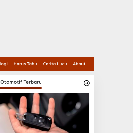
logi
Harus Tahu
Cerita Lucu
About
Otomotif Terbaru