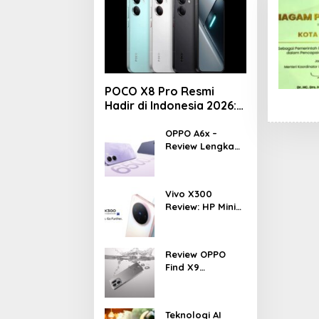
POCO X8 Pro Resmi
Hadir di Indonesia 2026:
Masih Jadi Raja
Performa di Kelas 5
OPPO A6x –
Review Lengkap
Jutaan?
HP Rp1 Jutaan
dengan Baterai
6500 mAh, Layar
Vivo X300
120 Hz &
Review: HP Mini
Snapdragon 685
dengan
Performa
Monster &
Review OPPO
Kamera 200MP,
Find X9
Ganas!!!
Indonesia –
Makin Kenceng,
Makin Badak,
Teknologi AI
Flagship OPPO