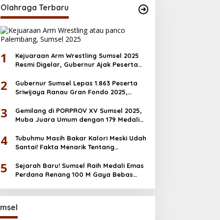
Olahraga Terbaru
1
Kejuaraan Arm Wrestling Sumsel 2025
Resmi Digelar, Gubernur Ajak Peserta
Junjung Sportivitas
2
Gubernur Sumsel Lepas 1.863 Peserta
Sriwijaya Ranau Gran Fondo 2025,
Dorong Ekonomi & Wisata OKU Selatan
3
Gemilang di PORPROV XV Sumsel 2025,
Muba Juara Umum dengan 179 Medali
Emas
4
Tubuhmu Masih Bakar Kalori Meski Udah
Santai! Fakta Menarik Tentang
Afterburn Effect
5
Sejarah Baru! Sumsel Raih Medali Emas
Perdana Renang 100 M Gaya Bebas
PORNAS KORPRI 2025
msel