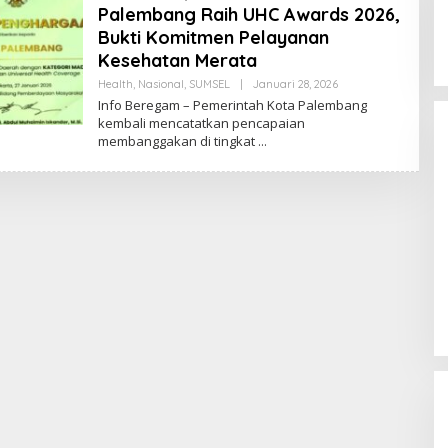
Palembang Raih UHC Awards 2026,
Bukti Komitmen Pelayanan
Kesehatan Merata
Health
,
Nasional
,
SUMSEL
|
Januari 28, 2026
O
Palembang Raih UHC Awards 2026,
L
Info Beregam – Pemerintah Kota Palembang
E
Bukti Komitmen Pelayanan
kembali mencatatkan pencapaian
H
Kesehatan Merata
Di Health, Nasional, SUMSEL
|
Januari 28, 2026
membanggakan di tingkat
P
U
T
R
A
S
E
N
T
O
S
A