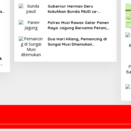
Gubernur Herman Deru
ya
Kukuhkan Bunda PAUD se-
Sumatera Selatan, Tegaskan
Pentingnya Deteksi Dini
Polres Musi Rawas Gelar Panen
Kecerdasan Anak
Raya Jagung Bersama Petani,
Dukung Swasembada Pangan
2025
Dua Hari Hilang, Pemancing di
Sungai Musi Ditemukan
Meninggal Dunia
k
g
asi