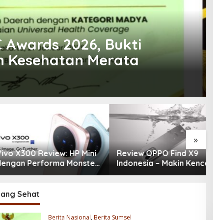
 Awards 2026, Bukti
 Kesehatan Merata
»
300 Review: HP Mini
Review OPPO Find X9
R
 Performa Monster
Indonesia – Makin Kenceng,
P
ra 200MP, Ganas!!!
Makin Badak, Flagship
d
OPPO yang Serius
G
1
ang Sehat
Berita Nasional
,
Berita Sumsel