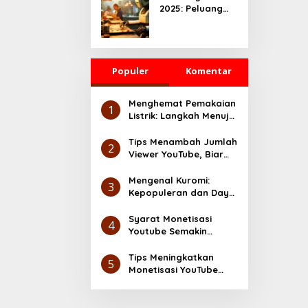
2025: Peluang
yang Serius
Besar untuk
UMKM dan
Ekonomi Digital
Populer
Komentar
Menghemat Pemakaian
1
Listrik: Langkah Menuju
Lingkungan yang Lebih
Ramah
Tips Menambah Jumlah
2
Viewer YouTube, Biar
Makin Cuan
Mengenal Kuromi:
3
Kepopuleran dan Daya
Tarik Karakter Sanrio
Syarat Monetisasi
4
Youtube Semakin
Gampang, Cek Disini
Tips Meningkatkan
5
Monetisasi YouTube
dengan Cepat