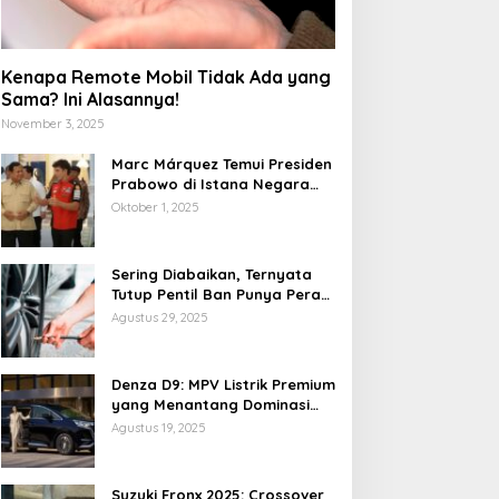
Kenapa Remote Mobil Tidak Ada yang
Sama? Ini Alasannya!
November 3, 2025
Marc Márquez Temui Presiden
Prabowo di Istana Negara
Jelang MotoGP Mandalika
Oktober 1, 2025
2025
Sering Diabaikan, Ternyata
Tutup Pentil Ban Punya Peran
Vital yang Mengejutkan
Agustus 29, 2025
edmi Pad 2 Pro: Tablet
POCO X8 Pro Resmi Hadir
remium Terjangkau
di Indonesia 2026: Masih
Denza D9: MPV Listrik Premium
engan Snapdragon 7S
Jadi Raja Performa di
yang Menantang Dominasi
en 4 dan Layar 12,1 Inci
Kelas 5 Jutaan?
Toyota Alphard
Agustus 19, 2025
20Hz
Suzuki Fronx 2025: Crossover