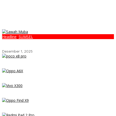
Headline
,
SUMSEL
Gubernur Herman Deru Tanam Perdana Cetak Sawah Rakyat di
Muba, Produktivitas Pertanian Sumsel Naik 700 Ribu Ton
Desember 1, 2025
POCO X8 Pro Resmi Hadir di Indonesia 2026: Masih Jadi Raja
Performa di Kelas 5 Jutaan?
OPPO A6x – Review Lengkap HP Rp1 Jutaan dengan Baterai
6500 mAh, Layar 120 Hz & Snapdragon 685
Vivo X300 Review: HP Mini dengan Performa Monster & Kamera
200MP, Ganas!!!
Review OPPO Find X9 Indonesia – Makin Kenceng, Makin Badak,
Flagship OPPO yang Serius