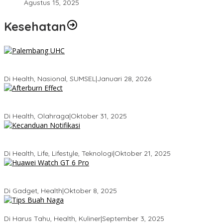
Agustus 15, 2025
Kesehatan
Palembang Raih UHC Awards 2026, Bukti Komitmen Pelayanan
Kesehatan Merata
Di Health, Nasional, SUMSEL
|
Januari 28, 2026
Tubuhmu Masih Bakar Kalori Meski Udah Santai! Fakta Menarik
Tentang Afterburn Effect
Di Health, Olahraga
|
Oktober 31, 2025
Kecanduan Notifikasi: Saat Dunia Digital Mulai Mengatur Hidup
Kita
Di Health, Life, Lifestyle, Teknologi
|
Oktober 21, 2025
Huawei Watch GT 6 Pro: Smartwatch Tercerdas dengan Baterai
21 Hari dan Desain Titanium
Di Gadget, Health
|
Oktober 8, 2025
5 Tips Memilih Buah Naga yang Manis Agar Tidak Salah Beli
Di Harus Tahu, Health, Kuliner
|
September 3, 2025