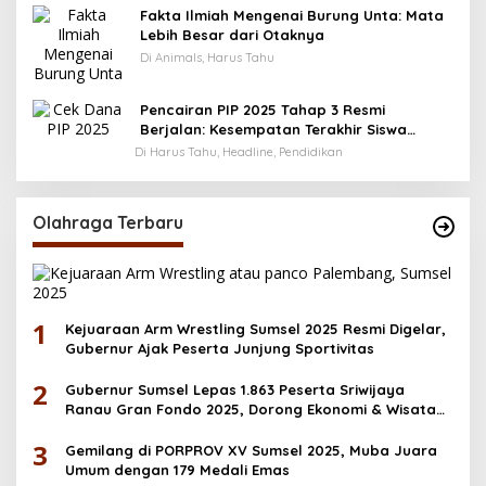
Fakta Ilmiah Mengenai Burung Unta: Mata
Lebih Besar dari Otaknya
Di Animals, Harus Tahu
Pencairan PIP 2025 Tahap 3 Resmi
Berjalan: Kesempatan Terakhir Siswa
Menerima Bantuan Pendidikan hingga
Di Harus Tahu, Headline, Pendidikan
Desember
Olahraga Terbaru
1
Kejuaraan Arm Wrestling Sumsel 2025 Resmi Digelar,
Gubernur Ajak Peserta Junjung Sportivitas
2
Gubernur Sumsel Lepas 1.863 Peserta Sriwijaya
Ranau Gran Fondo 2025, Dorong Ekonomi & Wisata
OKU Selatan
3
Gemilang di PORPROV XV Sumsel 2025, Muba Juara
Umum dengan 179 Medali Emas