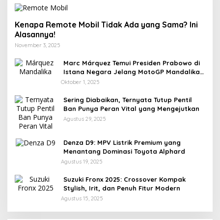
Kenapa Remote Mobil Tidak Ada yang Sama? Ini
Alasannya!
November 3, 2025
Marc Márquez Temui Presiden Prabowo di
Istana Negara Jelang MotoGP Mandalika
2025
Oktober 1, 2025
Sering Diabaikan, Ternyata Tutup Pentil
Ban Punya Peran Vital yang Mengejutkan
Agustus 29, 2025
Denza D9: MPV Listrik Premium yang
Menantang Dominasi Toyota Alphard
Agustus 19, 2025
Suzuki Fronx 2025: Crossover Kompak
Stylish, Irit, dan Penuh Fitur Modern
Agustus 15, 2025