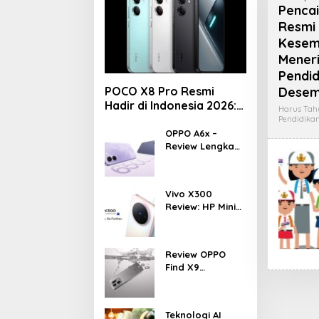
Pencai
Resmi 
Kesem
Mener
Pendid
POCO X8 Pro Resmi
Desem
Hadir di Indonesia 2026:
Harus Tah
Masih Jadi Raja
Pendidika
Performa di Kelas 5
OPPO A6x –
Review Lengkap
Jutaan?
HP Rp1 Jutaan
dengan Baterai
6500 mAh, Layar
Vivo X300
120 Hz &
Review: HP Mini
Snapdragon 685
dengan
Performa
Monster &
Review OPPO
Kamera 200MP,
Find X9
Ganas!!!
Indonesia –
Makin Kenceng,
Makin Badak,
Teknologi AI
Flagship OPPO