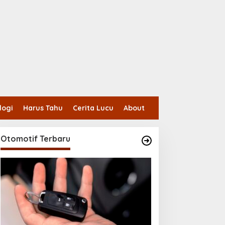
logi
Harus Tahu
Cerita Lucu
About
Otomotif Terbaru