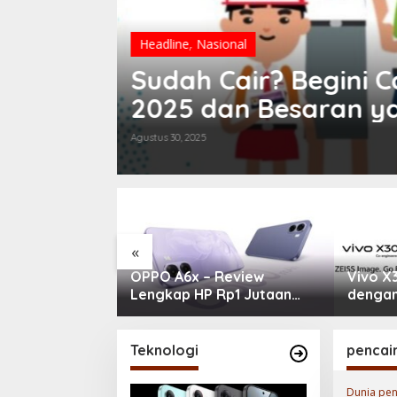
Headline
,
Nasional
an:
Sudah Cair? Begini 
antuan
2025 dan Besaran y
Agustus 30, 2025
«
 Resmi Hadir
OPPO A6x – Review
Vivo X
 2026: Masih
Lengkap HP Rp1 Jutaan
dengan
rforma di
dengan Baterai 6500 mAh,
& Kame
an?
Layar 120 Hz &
Snapdragon 685
Teknologi
pencair
Dunia pen