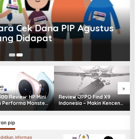
Cara Cek Dana PIP Agustus
ang Didapat
No
»
300 Review: HP Mini
Review OPPO Find X9
R
 Performa Monster
Indonesia – Makin Kenceng,
P
ra 200MP, Ganas!!!
Makin Badak, Flagship
d
OPPO yang Serius
G
1
an pip
didikan
,
Informasi