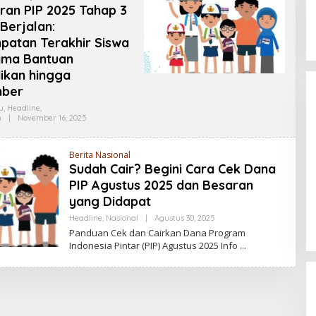
ran PIP 2025 Tahap 3
Berjalan:
patan Terakhir Siswa
ima Bantuan
Palembang Raih UHC Awards 2026,
ikan hingga
Bukti Komitmen Pelayanan
ber
Kesehatan Merata
Di Health, Nasional, SUMSEL
|
Januari 28, 2026
u
,
Headline
,
n
|
November 16, 2025
O
L
E
H
Berita Nasional
P
Sudah Cair? Begini Cara Cek Dana
U
T
PIP Agustus 2025 dan Besaran
R
A
yang Didapat
S
E
Headline
,
Nasional
|
Agustus 30, 2025
O
N
L
Panduan Cek dan Cairkan Dana Program
T
E
Indonesia Pintar (PIP) Agustus 2025 Info
O
H
S
P
A
U
T
R
A
S