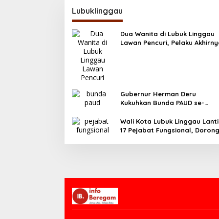
Lubuklinggau
Dua Wanita di Lubuk Linggau
Lawan Pencuri, Pelaku Akhirn
Tertangkap
Gubernur Herman Deru
Kukuhkan Bunda PAUD se-
Sumatera Selatan, Tegaskan
Pentingnya Deteksi Dini
Wali Kota Lubuk Linggau Lanti
Kecerdasan Anak
17 Pejabat Fungsional, Doron
Birokrasi Efisien dan Berorient
Pelayanan