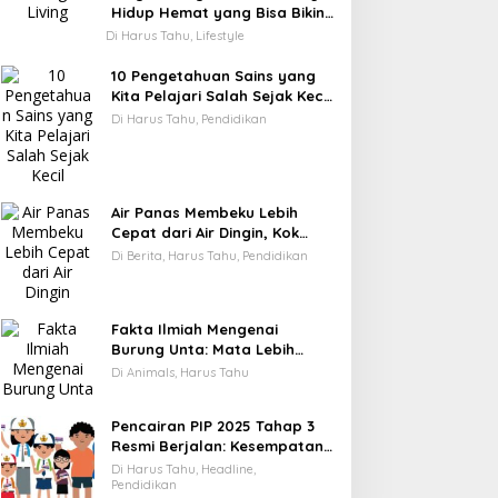
Hidup Hemat yang Bisa Bikin
Kamu Cepat Kaya
Di Harus Tahu, Lifestyle
10 Pengetahuan Sains yang
Kita Pelajari Salah Sejak Kecil
—Ini Faktanya!
Di Harus Tahu, Pendidikan
Air Panas Membeku Lebih
Cepat dari Air Dingin, Kok
Bisa? Ini Alasannya
Di Berita, Harus Tahu, Pendidikan
Fakta Ilmiah Mengenai
Burung Unta: Mata Lebih
Besar dari Otaknya
Di Animals, Harus Tahu
Pencairan PIP 2025 Tahap 3
Resmi Berjalan: Kesempatan
Terakhir Siswa Menerima
Di Harus Tahu, Headline,
Bantuan Pendidikan hingga
Pendidikan