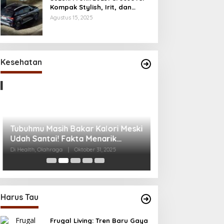
Kompak Stylish, Irit, dan
Penuh Fitur Modern
Agustus 15, 2025
Tubuhmu Masih Bakar Kalori Meski
Udah Santai! Fakta Menarik
Kesehatan
Tentang Afterburn Effect
Di Health, Olahraga
|
Oktober 31, 2025
Kecanduan Notifi
Digital Mulai Me
Di Health, Life, Lifestyle,
2025
Harus Tau
Frugal Living: Tren Baru Gaya