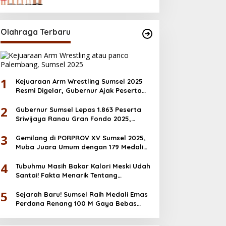
Desember
Olahraga Terbaru
1
Kejuaraan Arm Wrestling Sumsel 2025
Resmi Digelar, Gubernur Ajak Peserta
Junjung Sportivitas
2
Gubernur Sumsel Lepas 1.863 Peserta
Sriwijaya Ranau Gran Fondo 2025,
Dorong Ekonomi & Wisata OKU Selatan
3
Gemilang di PORPROV XV Sumsel 2025,
Muba Juara Umum dengan 179 Medali
Emas
4
Tubuhmu Masih Bakar Kalori Meski Udah
Santai! Fakta Menarik Tentang
Afterburn Effect
5
Sejarah Baru! Sumsel Raih Medali Emas
Perdana Renang 100 M Gaya Bebas
PORNAS KORPRI 2025