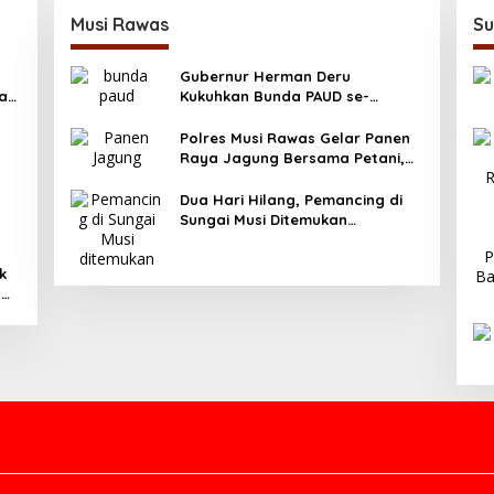
Musi Rawas
Su
Gubernur Herman Deru
ya
Kukuhkan Bunda PAUD se-
Sumatera Selatan, Tegaskan
Pentingnya Deteksi Dini
Polres Musi Rawas Gelar Panen
Kecerdasan Anak
Raya Jagung Bersama Petani,
Dukung Swasembada Pangan
2025
Dua Hari Hilang, Pemancing di
Sungai Musi Ditemukan
Meninggal Dunia
k
g
asi