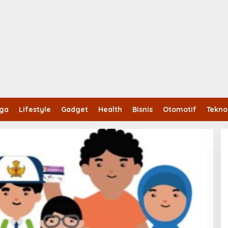
aga
Lifestyle
Gadget
Health
Bisnis
Otomotif
Tekno