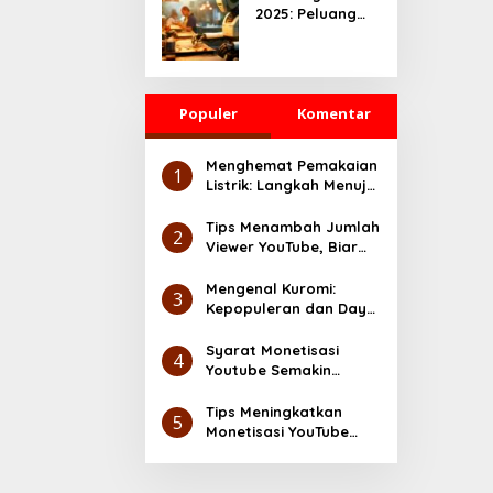
2025: Peluang
yang Serius
Besar untuk
UMKM dan
Ekonomi Digital
Populer
Komentar
Menghemat Pemakaian
1
Listrik: Langkah Menuju
Lingkungan yang Lebih
Ramah
Tips Menambah Jumlah
2
Viewer YouTube, Biar
Makin Cuan
Mengenal Kuromi:
3
Kepopuleran dan Daya
Tarik Karakter Sanrio
Syarat Monetisasi
4
Youtube Semakin
Gampang, Cek Disini
Tips Meningkatkan
5
Monetisasi YouTube
dengan Cepat