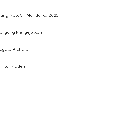
elang MotoGP Mandalika 2025
ital yang Mengejutkan
oyota Alphard
h Fitur Modern
esehatan Merata
tang Afterburn Effect