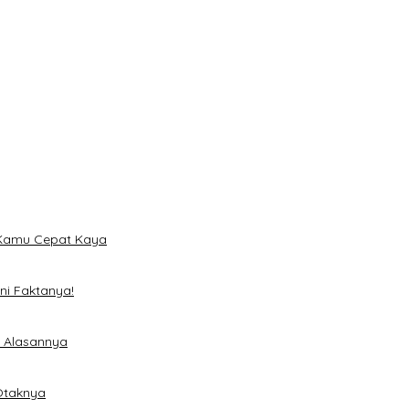
a
 Hari dan Desain Titanium
n Kamu Cepat Kaya
ni Faktanya!
i Alasannya
 Otaknya