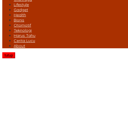
Lifestyle
Gadget
Health
Bisnis
Otomotif
Teknologi
Harus Tahu
Cerita Lucu
About
tutup