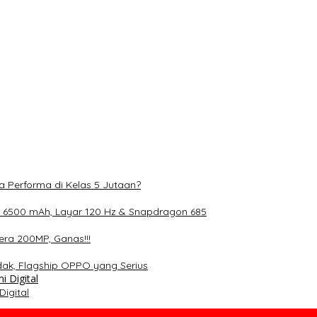
 mAh, Layar 120 Hz & Snapdragon 685
0MP, Ganas!!!
lagship OPPO yang Serius
S Gen 4 dan Layar 12,1 Inci 120Hz
a Performa di Kelas 5 Jutaan?
 6500 mAh, Layar 120 Hz & Snapdragon 685
ra 200MP, Ganas!!!
dak, Flagship OPPO yang Serius
igital