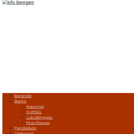
Beranda
Berita
Nasional
SUMSEL
Lubuklinggau
Musi Rawas
Pendidikan
Olahraga