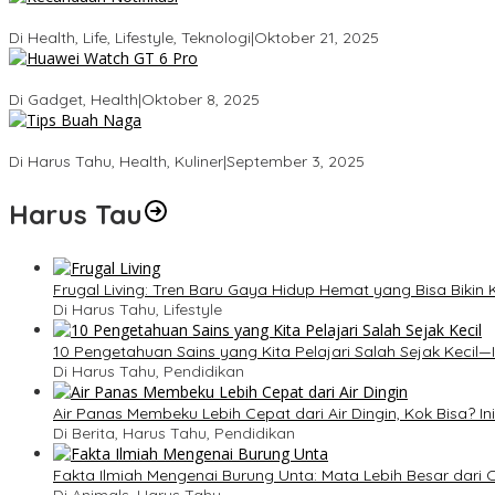
Kecanduan Notifikasi: Saat Dunia Digital Mulai Mengatur Hidup Kit
Di Health, Life, Lifestyle, Teknologi
|
Oktober 21, 2025
Huawei Watch GT 6 Pro: Smartwatch Tercerdas dengan Baterai 21
Di Gadget, Health
|
Oktober 8, 2025
5 Tips Memilih Buah Naga yang Manis Agar Tidak Salah Beli
Di Harus Tahu, Health, Kuliner
|
September 3, 2025
Harus Tau
Frugal Living: Tren Baru Gaya Hidup Hemat yang Bisa Biki
Di Harus Tahu, Lifestyle
10 Pengetahuan Sains yang Kita Pelajari Salah Sejak Kecil—I
Di Harus Tahu, Pendidikan
Air Panas Membeku Lebih Cepat dari Air Dingin, Kok Bisa? In
Di Berita, Harus Tahu, Pendidikan
Fakta Ilmiah Mengenai Burung Unta: Mata Lebih Besar dari