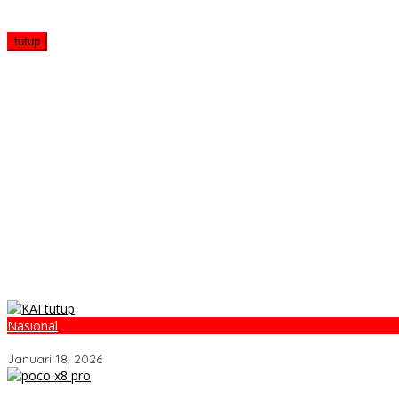
tutup
Nasional
Perkuat Keselamatan dan Edukasi, KAI Tutup 316 Perlintasan
Januari 18, 2026
POCO X8 Pro Resmi Hadir di Indonesia 2026: Masih Jadi Raja Perf