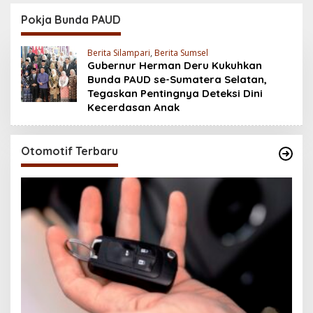
Baterai 6500 mAh,
200MP, Ganas!!!
Layar 120 Hz &
Pokja Bunda PAUD
Snapdragon 685
Berita Silampari
,
Berita Sumsel
Gubernur Herman Deru Kukuhkan
Bunda PAUD se-Sumatera Selatan,
Tegaskan Pentingnya Deteksi Dini
Kecerdasan Anak
Otomotif Terbaru