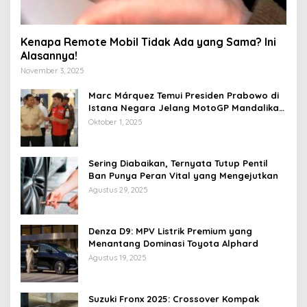
Kenapa Remote Mobil Tidak Ada yang Sama? Ini
Alasannya!
November 3, 2025
Marc Márquez Temui Presiden Prabowo di
Istana Negara Jelang MotoGP Mandalika
2025
Oktober 1, 2025
Sering Diabaikan, Ternyata Tutup Pentil
Ban Punya Peran Vital yang Mengejutkan
Agustus 29, 2025
Denza D9: MPV Listrik Premium yang
Menantang Dominasi Toyota Alphard
Agustus 19, 2025
Suzuki Fronx 2025: Crossover Kompak