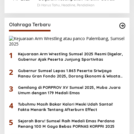
Menerima Bantuan Pendidikan hingga
Di Harus Tahu, Headline, Pendidikan
Desember
Olahraga Terbaru
1
Kejuaraan Arm Wrestling Sumsel 2025 Resmi Digelar,
Gubernur Ajak Peserta Junjung Sportivitas
2
Gubernur Sumsel Lepas 1.863 Peserta Sriwijaya
Ranau Gran Fondo 2025, Dorong Ekonomi & Wisata
OKU Selatan
3
Gemilang di PORPROV XV Sumsel 2025, Muba Juara
Umum dengan 179 Medali Emas
4
Tubuhmu Masih Bakar Kalori Meski Udah Santai!
Fakta Menarik Tentang Afterburn Effect
5
Sejarah Baru! Sumsel Raih Medali Emas Perdana
Renang 100 M Gaya Bebas PORNAS KORPRI 2025