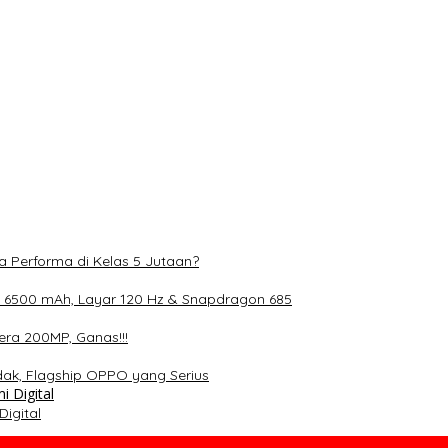
 mAh, Layar 120 Hz & Snapdragon 685
0MP, Ganas!!!
lagship OPPO yang Serius
S Gen 4 dan Layar 12,1 Inci 120Hz
a Performa di Kelas 5 Jutaan?
 6500 mAh, Layar 120 Hz & Snapdragon 685
ra 200MP, Ganas!!!
dak, Flagship OPPO yang Serius
igital