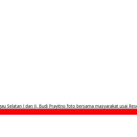
 dan Siring Aliran Sawah
orma di Kelas 5 Jutaan?