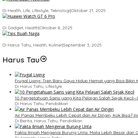
Kecanduan Notifikasi: Saat Dunia Digital Mulai Mengatur Hidup Kit
Di Health, Life, Lifestyle, Teknologi
|
Oktober 21, 2025
Huawei Watch GT 6 Pro: Smartwatch Tercerdas dengan Baterai 21
Di Gadget, Health
|
Oktober 8, 2025
5 Tips Memilih Buah Naga yang Manis Agar Tidak Salah Beli
Di Harus Tahu, Health, Kuliner
|
September 3, 2025
Harus Tau
Frugal Living: Tren Baru Gaya Hidup Hemat yang Bisa Biki
Di Harus Tahu, Lifestyle
10 Pengetahuan Sains yang Kita Pelajari Salah Sejak Kecil—I
Di Harus Tahu, Pendidikan
Air Panas Membeku Lebih Cepat dari Air Dingin, Kok Bisa? In
Di Berita, Harus Tahu, Pendidikan
Fakta Ilmiah Mengenai Burung Unta: Mata Lebih Besar dari