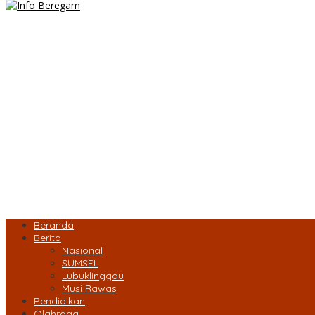
Beranda
Berita
Nasional
SUMSEL
Lubuklinggau
Musi Rawas
Pendidikan
Olahraga