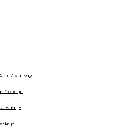
a
 Hari dan Desain Titanium
n Kamu Cepat Kaya
ni Faktanya!
i Alasannya
 Otaknya