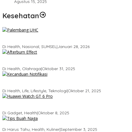
Agustus 15, 2025
Kesehatan
Palembang Raih UHC Awards 2026, Bukti Komitmen Pelayanan
Kesehatan Merata
Di Health, Nasional, SUMSEL
|
Januari 28, 2026
Tubuhmu Masih Bakar Kalori Meski Udah Santai! Fakta Menarik
Tentang Afterburn Effect
Di Health, Olahraga
|
Oktober 31, 2025
Kecanduan Notifikasi: Saat Dunia Digital Mulai Mengatur Hidup
Kita
Di Health, Life, Lifestyle, Teknologi
|
Oktober 21, 2025
Huawei Watch GT 6 Pro: Smartwatch Tercerdas dengan Baterai
21 Hari dan Desain Titanium
Di Gadget, Health
|
Oktober 8, 2025
5 Tips Memilih Buah Naga yang Manis Agar Tidak Salah Beli
Di Harus Tahu, Health, Kuliner
|
September 3, 2025