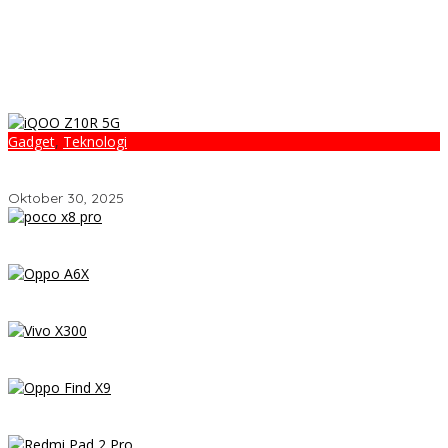
Gadget
,
Teknologi
iQOO Z10R 5G: Smartphone 3 Jutaan Serasa Flagship! Performa
Gahar, Baterai Super Awet, dan Fitur Lengkap
Oktober 30, 2025
POCO X8 Pro Resmi Hadir di Indonesia 2026: Masih Jadi Raja
Performa di Kelas 5 Jutaan?
OPPO A6x – Review Lengkap HP Rp1 Jutaan dengan Baterai
6500 mAh, Layar 120 Hz & Snapdragon 685
Vivo X300 Review: HP Mini dengan Performa Monster & Kamera
200MP, Ganas!!!
Review OPPO Find X9 Indonesia – Makin Kenceng, Makin Badak,
Flagship OPPO yang Serius