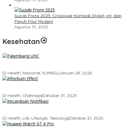
Suzuki Fronx 2025: Crossover Kompak Stylish, Irit, dan
Penuh Fitur Modern
Agustus 15, 2025
Kesehatan
Palembang Raih UHC Awards 2026, Bukti Komitmen Pelayanan
Kesehatan Merata
Di Health, Nasional, SUMSEL
|
Januari 28, 2026
Tubuhmu Masih Bakar Kalori Meski Udah Santai! Fakta Menarik
Tentang Afterburn Effect
Di Health, Olahraga
|
Oktober 31, 2025
Kecanduan Notifikasi: Saat Dunia Digital Mulai Mengatur Hidup
Kita
Di Health, Life, Lifestyle, Teknologi
|
Oktober 21, 2025
Huawei Watch GT 6 Pro: Smartwatch Tercerdas dengan Baterai