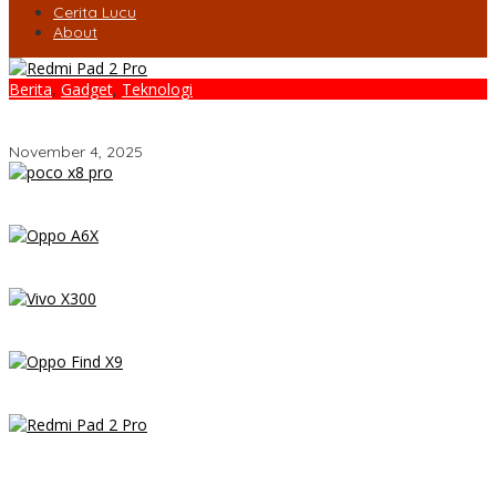
Cerita Lucu
About
Berita
,
Gadget
,
Teknologi
Redmi Pad 2 Pro: Tablet Premium Terjangkau dengan
Snapdragon 7S Gen 4 dan Layar 12,1 Inci 120Hz
November 4, 2025
POCO X8 Pro Resmi Hadir di Indonesia 2026: Masih Jadi Raja
Performa di Kelas 5 Jutaan?
OPPO A6x – Review Lengkap HP Rp1 Jutaan dengan Baterai
6500 mAh, Layar 120 Hz & Snapdragon 685
Vivo X300 Review: HP Mini dengan Performa Monster & Kamera
200MP, Ganas!!!
Review OPPO Find X9 Indonesia – Makin Kenceng, Makin Badak,
Flagship OPPO yang Serius
Redmi Pad 2 Pro: Tablet Premium Terjangkau dengan
Snapdragon 7S Gen 4 dan Layar 12,1 Inci 120Hz