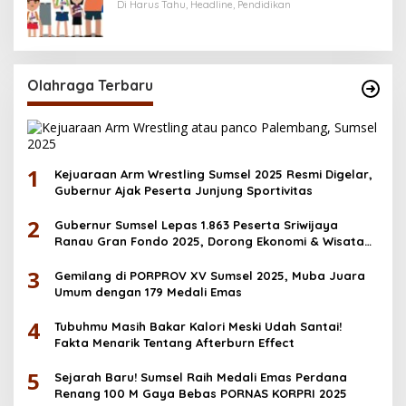
Menerima Bantuan Pendidikan hingga
Di Harus Tahu, Headline, Pendidikan
Desember
Olahraga Terbaru
1
Kejuaraan Arm Wrestling Sumsel 2025 Resmi Digelar,
Gubernur Ajak Peserta Junjung Sportivitas
2
Gubernur Sumsel Lepas 1.863 Peserta Sriwijaya
Ranau Gran Fondo 2025, Dorong Ekonomi & Wisata
OKU Selatan
3
Gemilang di PORPROV XV Sumsel 2025, Muba Juara
Umum dengan 179 Medali Emas
4
Tubuhmu Masih Bakar Kalori Meski Udah Santai!
Fakta Menarik Tentang Afterburn Effect
5
Sejarah Baru! Sumsel Raih Medali Emas Perdana
Renang 100 M Gaya Bebas PORNAS KORPRI 2025