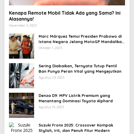
Kenapa Remote Mobil Tidak Ada yang Sama? Ini
Alasannya!
November 3, 2025
Marc Márquez Temui Presiden Prabowo di
Istana Negara Jelang MotoGP Mandalika
2025
Oktober 1, 2025
Sering Diabaikan, Ternyata Tutup Pentil
Ban Punya Peran Vital yang Mengejutkan
Agustus 29, 2025
Denza D9: MPV Listrik Premium yang
Menantang Dominasi Toyota Alphard
Agustus 19, 2025
Suzuki Fronx 2025: Crossover Kompak
Stylish, Irit, dan Penuh Fitur Modern