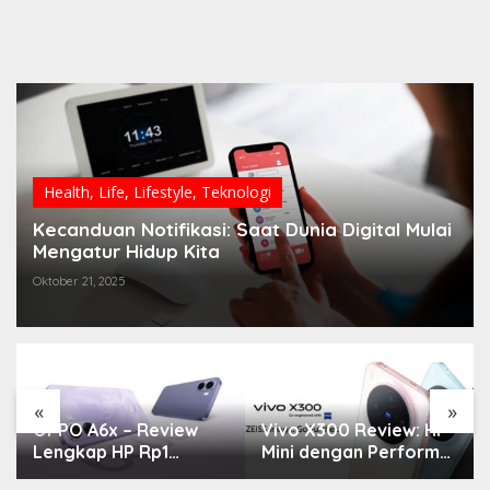
Health
,
Life
,
Lifestyle
,
Teknologi
Kecanduan Notifikasi: Saat Dunia Digital Mulai
Mengatur Hidup Kita
Oktober 21, 2025
«
»
OPPO A6x – Review
Vivo X300 Review: HP
Lengkap HP Rp1
Mini dengan Performa
Jutaan dengan
Monster & Kamera