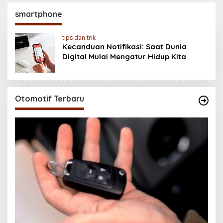
Baterai 6500 mAh,
200MP, Ganas!!!
Layar 120 Hz &
smartphone
Snapdragon 685
tips dan trik
Kecanduan Notifikasi: Saat Dunia
Digital Mulai Mengatur Hidup Kita
Otomotif Terbaru