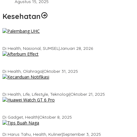
Agustus 15, 2025
Kesehatan
Palembang Raih UHC Awards 2026, Bukti Komitmen Pelayanan
Kesehatan Merata
Di Health, Nasional, SUMSEL
|
Januari 28, 2026
Tubuhmu Masih Bakar Kalori Meski Udah Santai! Fakta Menarik
Tentang Afterburn Effect
Di Health, Olahraga
|
Oktober 31, 2025
Kecanduan Notifikasi: Saat Dunia Digital Mulai Mengatur Hidup
Kita
Di Health, Life, Lifestyle, Teknologi
|
Oktober 21, 2025
Huawei Watch GT 6 Pro: Smartwatch Tercerdas dengan Baterai
21 Hari dan Desain Titanium
Di Gadget, Health
|
Oktober 8, 2025
5 Tips Memilih Buah Naga yang Manis Agar Tidak Salah Beli
Di Harus Tahu, Health, Kuliner
|
September 3, 2025