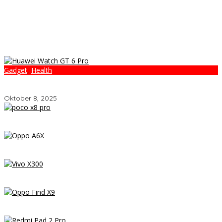
Gadget
,
Health
Huawei Watch GT 6 Pro: Smartwatch Tercerdas dengan Baterai
21 Hari dan Desain Titanium
Oktober 8, 2025
POCO X8 Pro Resmi Hadir di Indonesia 2026: Masih Jadi Raja
Performa di Kelas 5 Jutaan?
OPPO A6x – Review Lengkap HP Rp1 Jutaan dengan Baterai
6500 mAh, Layar 120 Hz & Snapdragon 685
Vivo X300 Review: HP Mini dengan Performa Monster & Kamera
200MP, Ganas!!!
Review OPPO Find X9 Indonesia – Makin Kenceng, Makin Badak,
Flagship OPPO yang Serius