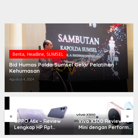
Berita
,
Headline
,
SUMSEL
Bid Humas Polda Sumsel Gelar Pelatihan
Kehumasan
Agustus 4, 2024
«
»
OPPO A6x – Review
Vivo X300 Review: HP
Lengkap HP Rp1
Mini dengan Performa
Jutaan dengan
Monster & Kamera