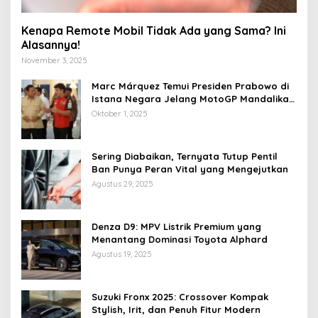
Kenapa Remote Mobil Tidak Ada yang Sama? Ini
Alasannya!
November 3, 2025
Marc Márquez Temui Presiden Prabowo di
Istana Negara Jelang MotoGP Mandalika
2025
Oktober 1, 2025
Sering Diabaikan, Ternyata Tutup Pentil
Ban Punya Peran Vital yang Mengejutkan
Agustus 29, 2025
Denza D9: MPV Listrik Premium yang
Menantang Dominasi Toyota Alphard
Agustus 19, 2025
Suzuki Fronx 2025: Crossover Kompak
Stylish, Irit, dan Penuh Fitur Modern