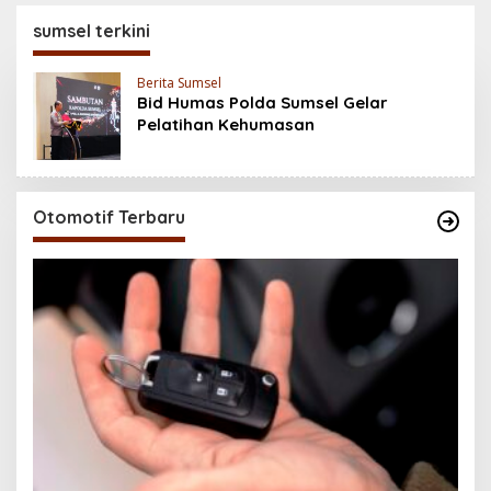
Baterai 6500 mAh,
200MP, Ganas!!!
Layar 120 Hz &
sumsel terkini
Snapdragon 685
Berita Sumsel
Bid Humas Polda Sumsel Gelar
Pelatihan Kehumasan
Otomotif Terbaru