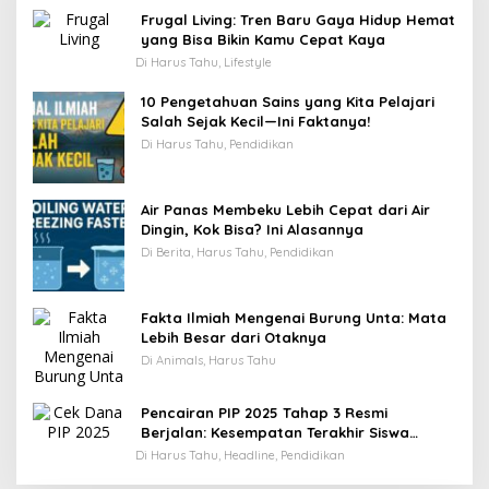
Frugal Living: Tren Baru Gaya Hidup Hemat
yang Bisa Bikin Kamu Cepat Kaya
Di Harus Tahu, Lifestyle
10 Pengetahuan Sains yang Kita Pelajari
Salah Sejak Kecil—Ini Faktanya!
Di Harus Tahu, Pendidikan
Air Panas Membeku Lebih Cepat dari Air
Dingin, Kok Bisa? Ini Alasannya
Di Berita, Harus Tahu, Pendidikan
Fakta Ilmiah Mengenai Burung Unta: Mata
Lebih Besar dari Otaknya
Di Animals, Harus Tahu
Pencairan PIP 2025 Tahap 3 Resmi
Berjalan: Kesempatan Terakhir Siswa
Menerima Bantuan Pendidikan hingga
Di Harus Tahu, Headline, Pendidikan
Desember